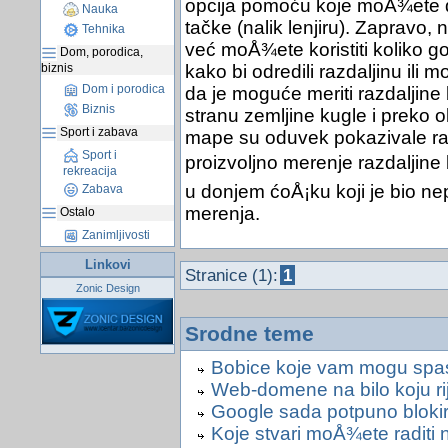
opcija pomoću koje moÅ¾ete da
Nauka
tačke (nalik lenjiru). Zapravo,
Tehnika
već moÅ¾ete koristiti koliko go
Dom, porodica,
biznis
kako bi odredili razdaljinu ili
Dom i porodica
da je moguće meriti razdaljine
Biznis
stranu zemljine kugle i preko 
Sport i zabava
mape su oduvek pokazivale razda
Sport i
proizvoljno merenje razdaljine 
rekreacija
u donjem ćoÅ¡ku koji je bio ne
Zabava
merenja.
Ostalo
Zanimljivosti
Linkovi
Stranice (1):
1
Zonic Design
Srodne teme
Bobice koje vam mogu spasi
Web-domene na bilo koju rij
Google sada potpuno blokir
Koje stvari moÅ¾ete raditi