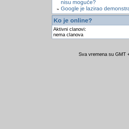
nisu moguće?
Google je lazirao demonstr
Ko je online?
Aktivni clanovi:
nema clanova
Sva vremena su GMT +0