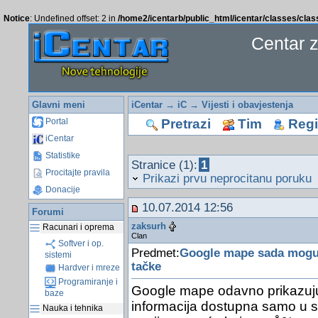
Notice
: Undefined offset: 2 in
/home2/icentarb/public_html/icentar/classes/cla
Centar 
Glavni meni
iCentar
→
iC
→
Vijesti i obavjestenja
Pretrazi
Tim
Regis
Portal
iCentar
Statistike
Stranice (1):
1
Procitajte pravila
Prikazi prvu neprocitanu poruku
Donacije
10.07.2014 12:56
Forumi
zaksurh
Racunari i oprema
Clan
Softver i op.
Predmet:
Google mape sada mogu 
sistemi
tačke
Hardver i mreze
Programiranje i
Google mape odavno prikazuju 
baze
informacija dostupna samo u sl
Nauka i tehnika