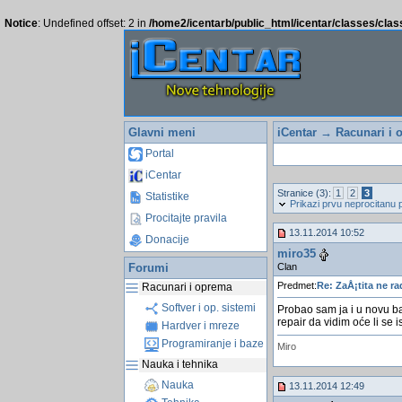
Notice
: Undefined offset: 2 in
/home2/icentarb/public_html/icentar/classes/cla
Glavni meni
iCentar
→
Racunari i 
Portal
iCentar
Stranice (3):
1
2
3
Statistike
Prikazi prvu neprocitanu 
Procitajte pravila
13.11.2014 10:52
Donacije
miro35
Clan
Forumi
Predmet:
Re: ZaÅ¡tita ne ra
Racunari i oprema
Softver i op. sistemi
Probao sam ja i u novu ba
repair da vidim oće li se is
Hardver i mreze
Programiranje i baze
Miro
Nauka i tehnika
Nauka
13.11.2014 12:49