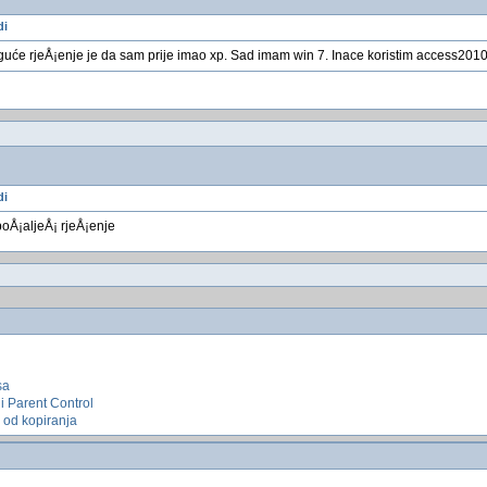
di
će rjeÅ¡enje je da sam prije imao xp. Sad imam win 7. Inace koristim access2010
di
poÅ¡aljeÅ¡ rjeÅ¡enje
sa
li Parent Control
 od kopiranja