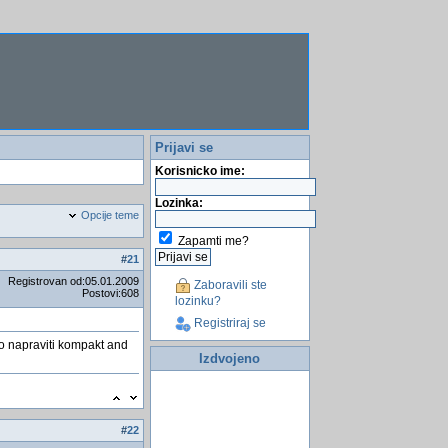
Prijavi se
Korisnicko ime:
Lozinka:
Opcije teme
Zapamti me?
#
21
Registrovan od:05.01.2009
Zaboravili ste
Postovi:608
lozinku?
Registriraj se
mo napraviti kompakt and
Izdvojeno
#
22