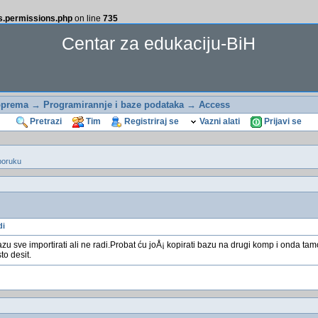
ss.permissions.php
on line
735
Centar za edukaciju-BiH
oprema
→
Programirannje i baze podataka
→
Access
Pretrazi
Tim
Registriraj se
Vazni alati
Prijavi se
poruku
di
zu sve importirati ali ne radi.Probat ću joÅ¡ kopirati bazu na drugi komp i onda ta
to desit.