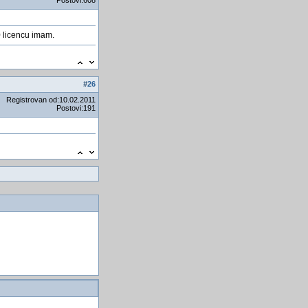
Posmatrajte pomračenje
Sunca sa Trebevića
 licencu imam.
Treba li laptop drzati na struji
ili bateriji?
Hakeri najavljuju ruÅ¡enje
web-stranica britanske vlade
#
26
SYBASE Database
Registrovan od:10.02.2011
Postovi:191
donald i njegove zene
javascript i mysql
Trojanac "Zeus" na
Facebooku
Clasa Vo Access
import txt file u mysql bazu -
rad sa datotekama - excel u
mysql
Boje i uzorci koji će
obiljeÅ¾iti 2011. godinu