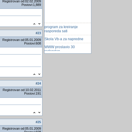
Registrovan od:02.02.2009
Postovi:1,889
program za kreiranje
rasporeda sati
#
23
Skola Vb-a za napredne
Registrovan od:05.01.2009
Postovi:608
WWW proslavio 30
rodendan
Cimet i med
Problem Petlja
Google mape sada mogu da
mere razdaljinu između bilo
koje dve tačke
#
24
18 Common Work E-mail
Registrovan od:10.02.2011
Mistakes/ 18 najčeÅ¡ćih
Postovi:191
greÅ¡aka u radu sa E-
mailom
Muska pilula za
kontracepciju
##### 2019 #####
#
25
Registrovan od:05.01.2009
Instrukcije Iz Matematike!
Postovi:608