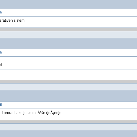
di
erativen sistem
di
ni
di
ikad proradi ako jeste moÅ¾e rjeÅ¡enje