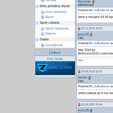
Tehnika
Gjoreski
Administrator
Dom, porodica, biznis
Predmet:
Re: ZaÅ¡tita ne ra
Dom i porodica
Biznis
dane e slucajno 64 bit op
Sport i zabava
Sport i rekreacija
13.11.2014 16:02
Zabava
miro35
Clan
Ostalo
Predmet:
Re: ZaÅ¡tita ne ra
Zanimljivosti
Nije 32bit xp
Linkovi
MsAccess2010 Licencira
Zonic Design
Miro
19.06.2015 19:31
kenan
Clan
Predmet:
Re: ZaÅ¡tita ne ra
Jedno pitanje jel ti ovo 
20.06.2015 10:44
miro35