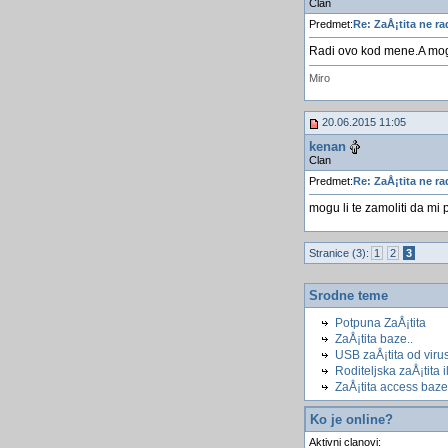
Clan
Predmet:
Re: ZaÅ¡tita ne ra
Radi ovo kod mene.A mogu
Miro
20.06.2015 11:05
kenan
Clan
Predmet:
Re: ZaÅ¡tita ne ra
mogu li te zamoliti da mi 
Stranice (3):
1
2
3
Srodne teme
Potpuna ZaÅ¡tita
ZaÅ¡tita baze..
USB zaÅ¡tita od viru
Roditeljska zaÅ¡tita i
ZaÅ¡tita access baze
Ko je online?
Aktivni clanovi: