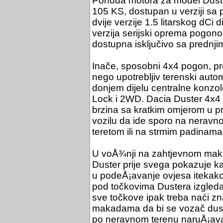
Ponuda motora za model Duster
105 KS, dostupan u verziji sa p
dvije verzije 1.5 litarskog dCi 
verzija serijski oprema pogono
dostupna isključivo sa prednj
Inače, sposobni 4x4 pogon, pr
nego upotrebljiv terenski auto
donjem dijelu centralne konzol
Lock i 2WD. Dacia Duster 4x4
brzina sa kratkim omjerom u p
vozilu da ide sporo na neravno
teretom ili na strmim padinama
U voÅ¾nji na zahtjevnom mak
Duster prije svega pokazuje kak
u podeÅ¡avanje ovjesa itekako 
pod točkovima Dustera izgleda
sve točkove ipak treba naći zn
makadama da bi se vozač dust
po neravnom terenu naruÅ¡ava