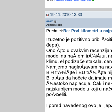
19.11.2010 13:33
arax
Administrator
Predmet:
Re: Prvi kilometri u naj
Izuzetno je pozitivno pribliÅ¾i
đepa).
Ono Å¡to u ovakvim recenzijama 
model na naÅ¡em trÅ¾iÅ¡tu, na
klimu, el podizače stakala, cent
Namjerno naglaÅ¡avam na naÅ¡e
BiH trÅ¾iÅ¡te i EU trÅ¾iÅ¡te nij
Bilo Å¡ta da hočete da imate m
Å¾estoko naplačuje. Čak i nek
najskupljem modelu koji u na
poÅ¾eliti.
I pored navedenog ovo je lijepa