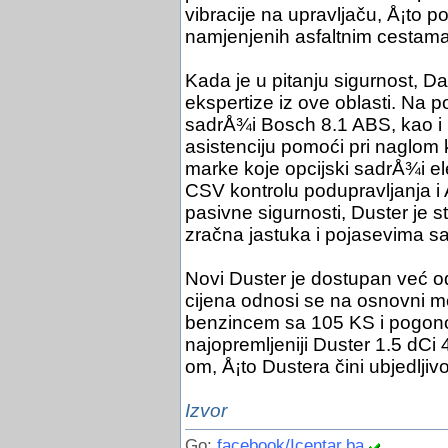
vibracije na upravljaču, Å¡to 
namjenjenih asfaltnim cestama
Kada je u pitanju sigurnost, Da
ekspertize iz ove oblasti. Na p
sadrÅ¾i Bosch 8.1 ABS, kao i 
asistenciju pomoći pri naglom 
marke koje opcijski sadrÅ¾i ele
CSV kontrolu podupravljanja i 
pasivne sigurnosti, Duster je 
zračna jastuka i pojasevima sa 
Novi Duster je dostupan već
cijena odnosi se na osnovni mo
benzincem sa 105 KS i pogono
najopremljeniji Duster 1.5 dC
om, Å¡to Dustera čini ubjedlji
Izvor
Go:
facebook/Icentar.ba