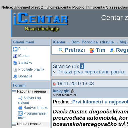
Notice
: Undefined offset: 2 in
/home2/icentarb/public_html/icentar/classes/cla
Centar 
Glavni meni
iCentar
→
Dom_Porodica_zdravlje
→
Moj 
Pretrazi
Tim
Regis
Portal
iCentar
Statistike
Stranice (1):
1
Procitajte pravila
Prikazi prvu neprocitanu poruku
Donacije
19.11.2010 13:03
Forumi
funky girl
Racunari i oprema
Super Moderator
Softver i op.
Predmet:
Prvi kilometri u najpovo
sistemi
Hardver i mreze
Dacia Duster, dugoočekivan
Programiranje i
proizvođača automobila, kon
baze
bosanskohercegovačko trÅ¾iÅ
Nauka i tehnika