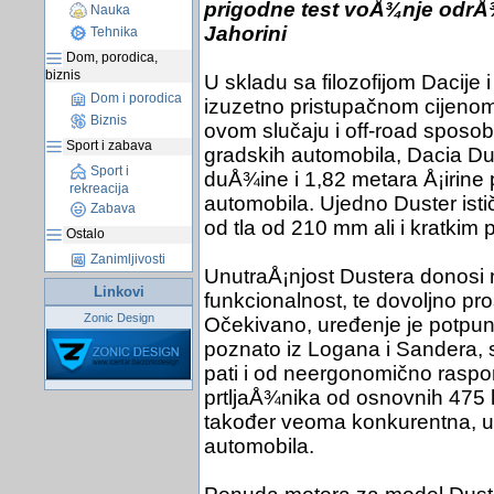
prigodne test voÅ¾nje odrÅ¾
Nauka
Jahorini
Tehnika
Dom, porodica,
biznis
U skladu sa filozofijom Dacije i
Dom i porodica
izuzetno pristupačnom cijenom,
Biznis
ovom slučaju i off-road sposob
Sport i zabava
gradskih automobila, Dacia Du
Sport i
duÅ¾ine i 1,82 metara Å¡irin
rekreacija
automobila. Ujedno Duster isti
Zabava
od tla od 210 mm ali i kratkim 
Ostalo
Zanimljivosti
UnutraÅ¡njost Dustera donosi 
Linkovi
funkcionalnost, te dovoljno pro
Zonic Design
Očekivano, uređenje je potpun
poznato iz Logana i Sandera, 
pati i od neergonomično rasp
prtljaÅ¾nika od osnovnih 475 li
također veoma konkurentna, uz
automobila.