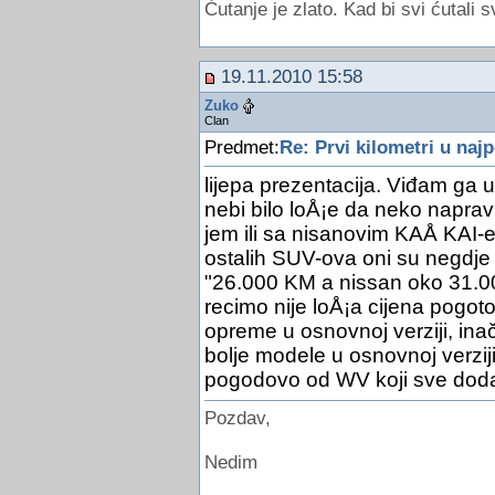
Ćutanje je zlato. Kad bi svi ćutali s
19.11.2010 15:58
Zuko
Clan
Predmet:
Re: Prvi kilometri u naj
lijepa prezentacija. Viđam ga 
nebi bilo loÅ¡e da neko napra
jem ili sa nisanovim KAÅ KAI-
ostalih SUV-ova oni su negdje
"26.000 KM a nissan oko 31.0
recimo nije loÅ¡a cijena pogo
opreme u osnovnoj verziji, ina
bolje modele u osnovnoj verzij
pogodovo od WV koji sve dodat
Pozdav,
Nedim