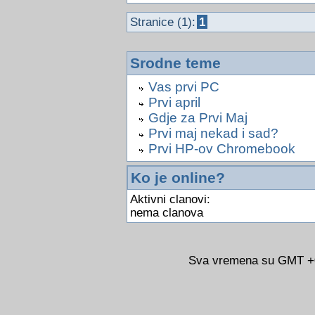
Stranice (1):
1
Srodne teme
Vas prvi PC
Prvi april
Gdje za Prvi Maj
Prvi maj nekad i sad?
Prvi HP-ov Chromebook
Ko je online?
Aktivni clanovi:
nema clanova
Sva vremena su GMT +02