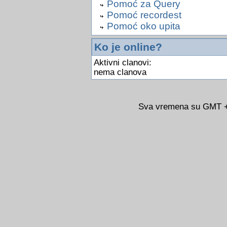
Pomoć za Query
Pomoć recordest
Pomoć oko upita
Ko je online?
Aktivni clanovi:
nema clanova
Sva vremena su GMT +0