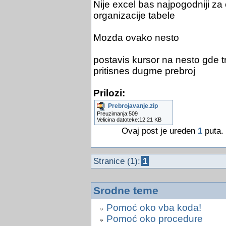
Nije excel bas najpogodniji za
organizacije tabele
Mozda ovako nesto
postavis kursor na nesto gde t
pritisnes dugme prebroj
Prilozi:
Prebrojavanje.zip
Preuzimanja:509
Velicina datoteke:12.21 KB
Ovaj post je ureden
1
puta. 
Stranice (1):
1
Srodne teme
Pomoć oko vba koda!
Pomoć oko procedure