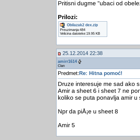
Pritisni dugme "ubaci od obel
Prilozi:
Obilazak2 dex.zip
Preuzimanja:484
Velicina datoteke:19.95 KB
25.12.2014 22:38
amirr1614
Clan
Predmet:
Re: Hitna pomoć!
Druze interesuje me sad ako se
Amir a sheet 6 i sheet 7 ne po
koliko se puta ponavlja amir u 
Npr da piÅ¡e u sheet 8
Amir 5