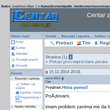
Notice
: Undefined offset: 2 in
/home2/icentarb/public_html/icentar/classes/cla
Centar 
Glavni meni
iCentar
→
Racunari i oprema
→
Softver i 
Pretrazi
Tim
Regis
Portal
iCentar
Statistike
Stranice (1):
1
Procitajte pravila
Prikazi prvu neprocitanu poruku
Donacije
15.12.2014 20:01
Forumi
amirr1614
Racunari i oprema
Clan
Softver i op.
Predmet:
Hitna pomoć!
sistemi
Hardver i mreze
PoÅ¡tovani,
Programiranje i
baze
imam problem zanima me da li
Nauka i tehnika