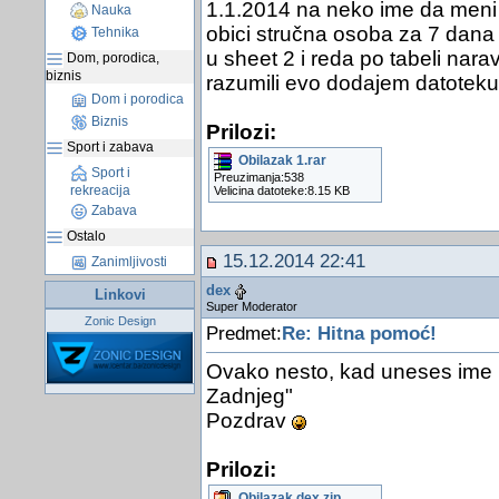
1.1.2014 na neko ime da meni 
Nauka
obici stručna osoba za 7 dana
Tehnika
u sheet 2 i reda po tabeli na
Dom, porodica,
biznis
razumili evo dodajem datoteku
Dom i porodica
Biznis
Prilozi:
Sport i zabava
Obilazak 1.rar
Sport i
Preuzimanja:538
rekreacija
Velicina datoteke:8.15 KB
Zabava
Ostalo
15.12.2014 22:41
Zanimljivosti
dex
Linkovi
Super Moderator
Zonic Design
Predmet:
Re: Hitna pomoć!
Ovako nesto, kad uneses ime i
Zadnjeg"
Pozdrav
Prilozi:
Obilazak dex.zip