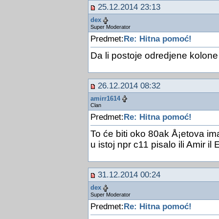
25.12.2014 23:13
dex
Super Moderator
Predmet:
Re: Hitna pomoć!
Da li postoje odredjene kolon
26.12.2014 08:32
amirr1614
Clan
Predmet:
Re: Hitna pomoć!
To će biti oko 80ak Å¡etova im
u istoj npr c11 pisalo ili Amir il 
31.12.2014 00:24
dex
Super Moderator
Predmet:
Re: Hitna pomoć!