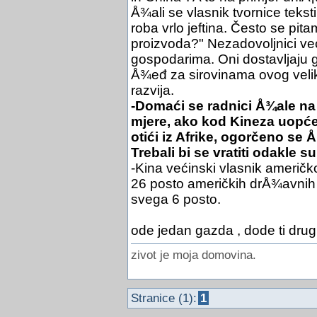
Å¾ali se vlasnik tvornice tekst
roba vrlo jeftina. Često se pita
proizvoda?" Nezadovoljnici ve
gospodarima. Oni dostavljaju 
Å¾eđ za sirovinama ovog veli
razvija.
-Domaći se radnici Å¾ale na 
mjere, ako kod Kineza uopće 
otići iz Afrike, ogorčeno se Å
Trebali bi se vratiti odakle s
-Kina većinski vlasnik američk
26 posto američkih drÅ¾avnih o
svega 6 posto.
ode jedan gazda , dode ti drug
zivot je moja domovina.
Stranice (1):
1