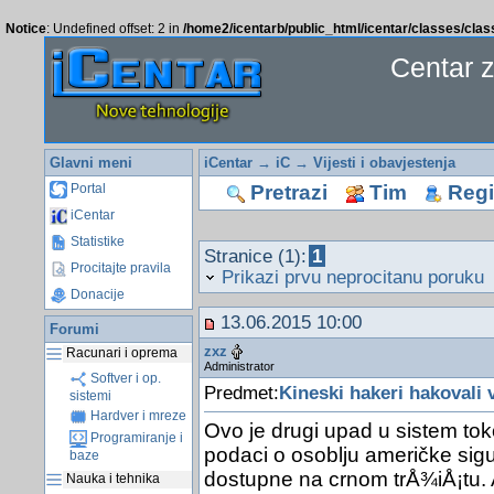
Notice
: Undefined offset: 2 in
/home2/icentarb/public_html/icentar/classes/cla
Centar 
Glavni meni
iCentar
→
iC
→
Vijesti i obavjestenja
Pretrazi
Tim
Regis
Portal
iCentar
Statistike
Stranice (1):
1
Procitajte pravila
Prikazi prvu neprocitanu poruku
Donacije
13.06.2015 10:00
Forumi
zxz
Racunari i oprema
Administrator
Softver i op.
Predmet:
Kineski hakeri hakovali
sistemi
Hardver i mreze
Ovo je drugi upad u sistem to
Programiranje i
podaci o osoblju američke sigu
baze
dostupne na crnom trÅ¾iÅ¡tu. A
Nauka i tehnika