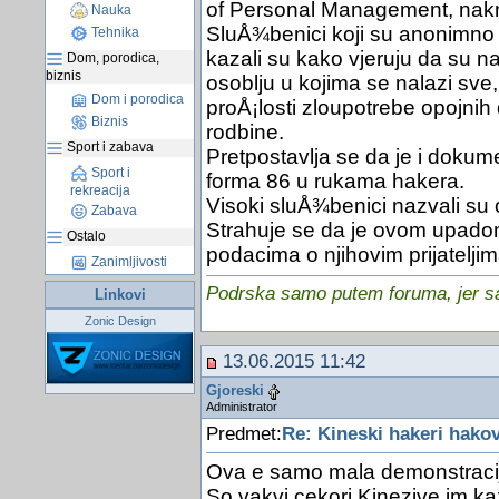
of Personal Management, naknad
Nauka
SluÅ¾benici koji su anonimno
Tehnika
kazali su kako vjeruju da su na
Dom, porodica,
biznis
osoblju u kojima se nalazi sve, 
Dom i porodica
proÅ¡losti zloupotrebe opojnih d
Biznis
rodbine.
Sport i zabava
Pretpostavlja se da je i doku
Sport i
forma 86 u rukama hakera.
rekreacija
Visoki sluÅ¾benici nazvali su
Zabava
Strahuje se da je ovom upadom 
Ostalo
podacima o njihovim prijateljim
Zanimljivosti
Podrska samo putem foruma, jer sam
Linkovi
Zonic Design
13.06.2015 11:42
Gjoreski
Administrator
Predmet:
Re: Kineski hakeri hako
Ova e samo mala demonstracija
So vakvi cekori Kinezive im k