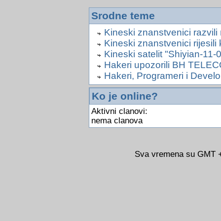
Srodne teme
Kineski znanstvenici razvili
Kineski znanstvenici rijesil
Kineski satelit "Shiyian-11-0
Hakeri upozorili BH TELE
Hakeri, Programeri i Develo
Ko je online?
Aktivni clanovi:
nema clanova
Sva vremena su GMT +0