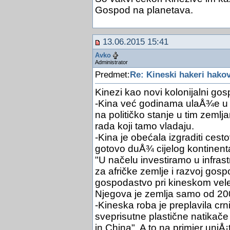
Gospod na planetava.
13.06.2015 15:41
Avko
Administrator
Predmet:
Re: Kineski hakeri hako
Kinezi kao novi kolonijalni gosp
-Kina već godinama ulaÅ¾e u ra
na političko stanje u tim zemlja
rada koji tamo vladaju.
-Kina je obećala izgraditi cest
gotovo duÅ¾ cijelog kontinent
"U načelu investiramo u infrastr
za afričke zemlje i razvoj gos
gospodastvo pri kineskom vele
Njegova je zemlja samo od 2008.
-Kineska roba je preplavila crni 
sveprisutne plastične natika
in China". A to na primjer uniÅ¡t