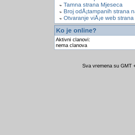
Tamna strana Mjeseca
Broj odÅ¡tampanih strana na
Otvaranje viÅ¡e web strana
Ko je online?
Aktivni clanovi:
nema clanova
Sva vremena su GMT +0