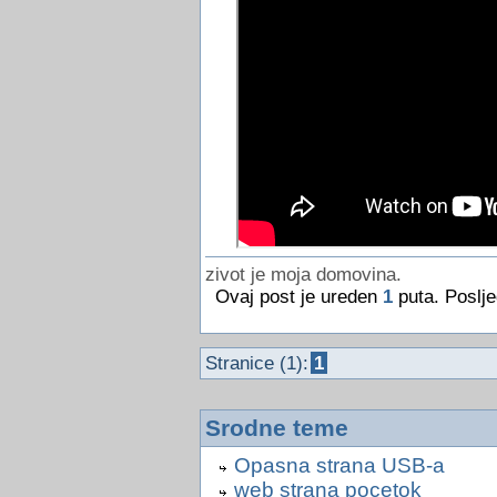
zivot je moja domovina.
Ovaj post je ureden
1
puta. Poslje
Stranice (1):
1
Srodne teme
Opasna strana USB-a
web strana pocetok