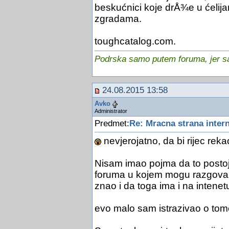
beskućnici koje drÅ¾e u ćelij
zgradama.
toughcatalog.com.
Podrska samo putem foruma, jer sam
24.08.2015 13:58
Avko
Administrator
Predmet:
Re: Mracna strana inter
nevjerojatno, da bi rijec reka
Nisam imao pojma da to postoji
foruma u kojem mogu razgovara
znao i da toga ima i na intenet
evo malo sam istrazivao o tom