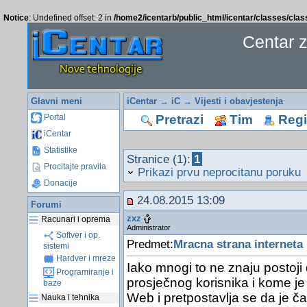
Notice
: Undefined offset: 2 in
/home2/icentarb/public_html/icentar/classes/cla
Centar 
Glavni meni
iCentar
→
iC
→
Vijesti i obavjestenja
Pretrazi
Tim
Regis
Portal
iCentar
Statistike
Stranice (1):
1
Procitajte pravila
Prikazi prvu neprocitanu poruku
Donacije
24.08.2015 13:09
Forumi
zxz
Racunari i oprema
Administrator
Softver i op.
Predmet:
Mracna strana interneta
sistemi
Hardver i mreze
Iako mnogi to ne znaju postoji 
Programiranje i
prosječnog korisnika i kome je
baze
Web i pretpostavlja se da je čak
Nauka i tehnika