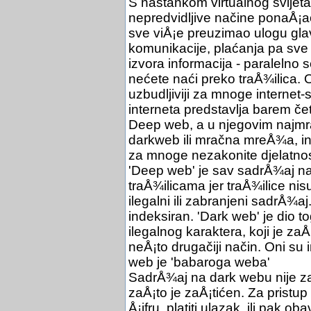
S nastankom virtualnog svijeta
nepredvidljive načine ponaÅ¡ao
sve viÅ¡e preuzimao ulogu glav
komunikacije, plaćanja pa sve
izvora informacija - paralelno s
nećete naći preko traÅ¾ilica. On
uzbudljiviji za mnoge internet-su
interneta predstavlja barem čet
Deep web, a u njegovim najmr
darkweb ili mračna mreÅ¾a, in
za mnoge nezakonite djelatnos
'Deep web' je sav sadrÅ¾aj na 
traÅ¾ilicama jer traÅ¾ilice ni
ilegalni ili zabranjeni sadrÅ¾aj
indeksiran. 'Dark web' je dio 
ilegalnog karaktera, koji je za
neÅ¡to drugačiji način. Oni su 
web je 'babaroga weba'
SadrÅ¾aj na dark webu nije za
zaÅ¡to je zaÅ¡tićen. Za pristu
Å¡ifru, platiti ulazak, ili pak 