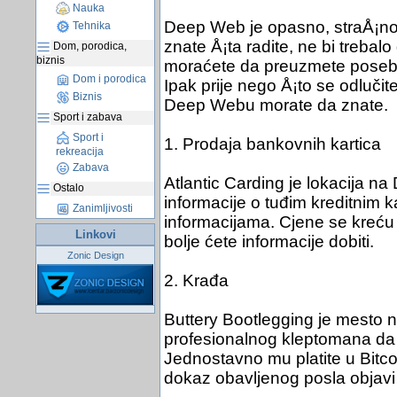
Nauka
Deep Web je opasno, straÅ¡no,
Tehnika
znate Å¡ta radite, ne bi trebal
Dom, porodica,
biznis
moraćete da preuzmete poseban
Dom i porodica
Ipak prije nego Å¡to se odlučite
Biznis
Deep Webu morate da znate.
Sport i zabava
Sport i
1. Prodaja bankovnih kartica
rekreacija
Zabava
Atlantic Carding je lokacija n
Ostalo
informacije o tuđim kreditnim k
Zanimljivosti
informacijama. Cjene se kreću i
Linkovi
bolje ćete informacije dobiti.
Zonic Design
2. Krađa
Buttery Bootlegging je mesto 
profesionalnog kleptomana da
Jednostavno mu platite u Bitc
dokaz obavljenog posla objavi f