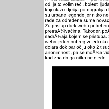
od, ja to volim reći, bolesti l
koji ulazi i dječja pornografija
su urbane legende jer nitko neće 
rade za određene sume nova
Za pristup dark webu potrebno j
pretraÅ¾ivačima. Također, poÅ
sadrÅ¾aja kojem se pristupa. 
weba jedan bubreg vrijedi oko 
dolara dok par očiju oko 2 tisu
anonimnosti, pa se moÅ¾e vidj
kad zna da ga nitko ne gleda.