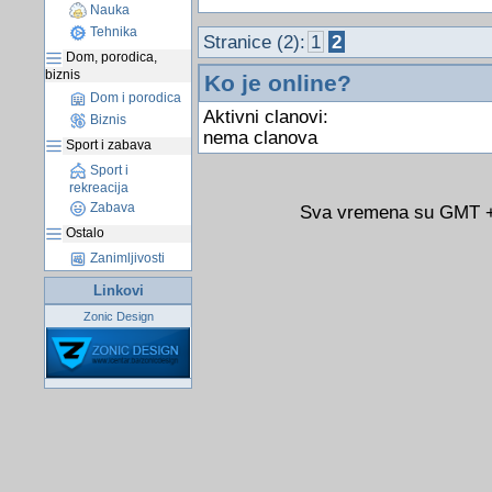
Nauka
Tehnika
Stranice (2):
1
2
Dom, porodica,
biznis
Ko je online?
Dom i porodica
Aktivni clanovi:
Biznis
nema clanova
Sport i zabava
Sport i
rekreacija
Zabava
Sva vremena su GMT +0
Ostalo
Zanimljivosti
Linkovi
Zonic Design