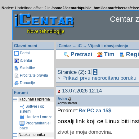
Notice
: Undefined offset: 2 in
/home2/icentarb/public_html/icentar/classes/cla
Centar 
Glavni meni
iCentar
→
iC
→
Vijesti i obavjestenja
Pretrazi
Tim
Regis
Portal
iCentar
Statistike
Stranice (2):
1
2
Procitajte pravila
Prikazi prvu neprocitanu poruku
Donacije
13.07.2026 12:14
Forumi
Avko
Racunari i oprema
Administrator
Softver i op.
Predmet:
Re:PC za 15$
sistemi
Hardver i mreze
posalji link koji ce Linux biti ins
Programiranje i
baze
zivot je moja domovina.
Nauka i tehnika