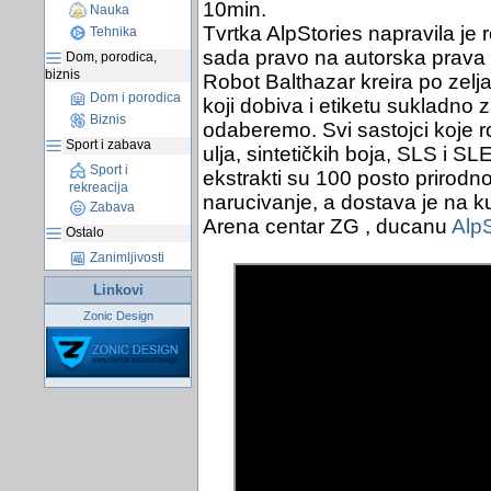
10min.
Nauka
Tvrtka AlpStories napravila je
Tehnika
sada pravo na autorska prava i 
Dom, porodica,
biznis
Robot Balthazar kreira po zelj
Dom i porodica
koji dobiva i etiketu sukladno
Biznis
odaberemo. Svi sastojci koje r
Sport i zabava
ulja, sintetičkih boja, SLS i SLES
Sport i
ekstrakti su 100 posto prirodno
rekreacija
narucivanje, a dostava je na k
Zabava
Arena centar ZG , ducanu
AlpS
Ostalo
Zanimljivosti
Linkovi
Zonic Design