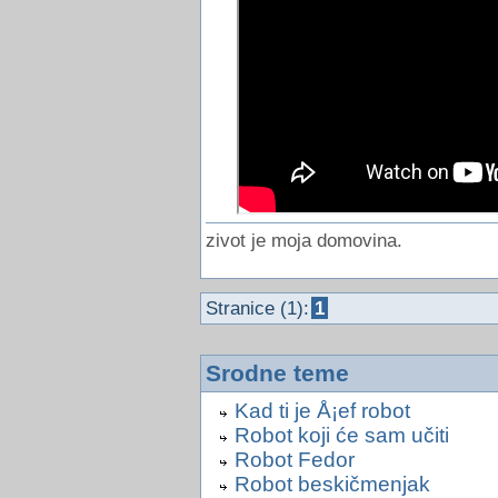
zivot je moja domovina.
Stranice (1):
1
Srodne teme
Kad ti je Å¡ef robot
Robot koji će sam učiti
Robot Fedor
Robot beskičmenjak