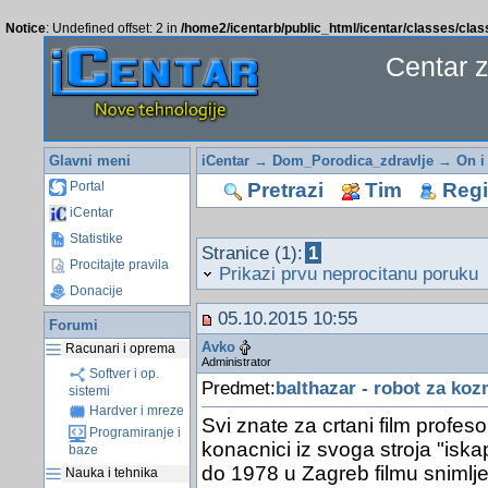
Notice
: Undefined offset: 2 in
/home2/icentarb/public_html/icentar/classes/cla
Centar 
Glavni meni
iCentar
→
Dom_Porodica_zdravlje
→
On i
Pretrazi
Tim
Regis
Portal
iCentar
Statistike
Stranice (1):
1
Procitajte pravila
Prikazi prvu neprocitanu poruku
Donacije
05.10.2015 10:55
Forumi
Avko
Racunari i oprema
Administrator
Softver i op.
Predmet:
balthazar - robot za koz
sistemi
Hardver i mreze
Svi znate za crtani film profesor
Programiranje i
konacnici iz svoga stroja "iska
baze
do 1978 u Zagreb filmu snimlje
Nauka i tehnika