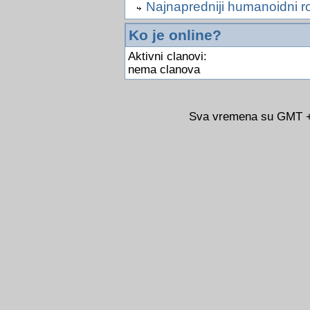
Najnapredniji humanoidni r
Ko je online?
Aktivni clanovi:
nema clanova
Sva vremena su GMT +0