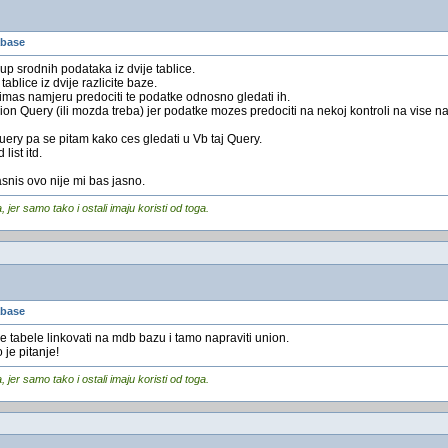
abase
up srodnih podataka iz dvije tablice.
tablice iz dvije razlicite baze.
 imas namjeru predociti te podatke odnosno gledati ih.
nion Query (ili mozda treba) jer podatke mozes predociti na nekoj kontroli na vise n
Query pa se pitam kako ces gledati u Vb taj Query.
list itd.
snis ovo nije mi bas jasno.
er samo tako i ostali imaju koristi od toga.
abase
tabele linkovati na mdb bazu i tamo napraviti union.
 je pitanje!
er samo tako i ostali imaju koristi od toga.