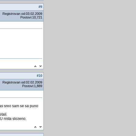
#
9
Registrovan od:03.02.2009
Postovi:10,721
#
10
Registrovan od:02.02.2009
Postovi:1,889
nas sreo sam se sa puno
tali.
 nista slozeno.