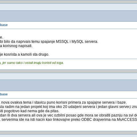
abase
e.
bi bilo da naprvais temu spajanje MSSQL i MySQL servera.
ta korisnog napisati.
e kosrista a kamoli sta drugo.
er samo tako i ostali imaju koristi od toga.
abase
 nova ovakva tema i stavicu puno korisni primera za spajajne servera i baze.
 radim na jedan projekt koj ima oko 20 udaljeni servera i jedan glavni server,i z
siti pogotovo kad nema gde da pitas.
an ili dva servera ali ova je vec ozbilni posao gde mora se obratiti paznju na svi de
 serverima ide na isti nacin kao linkovajne preko ODBC drajverima na MsACCESSU