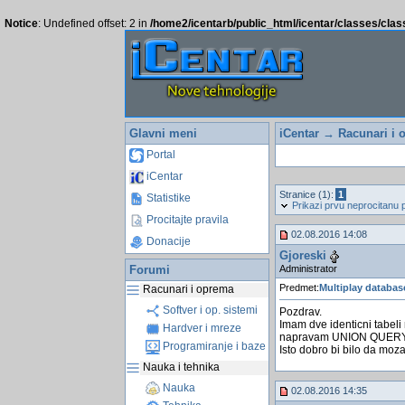
Notice
: Undefined offset: 2 in
/home2/icentarb/public_html/icentar/classes/cla
Glavni meni
iCentar
→
Racunari i 
Portal
iCentar
Stranice (1):
1
Statistike
Prikazi prvu neprocitanu 
Procitajte pravila
02.08.2016 14:08
Donacije
Gjoreski
Administrator
Forumi
Predmet:
Multiplay databas
Racunari i oprema
Softver i op. sistemi
Pozdrav.
Imam dve identicni tabel
Hardver i mreze
napravam UNION QUERY
Programiranje i baze
Isto dobro bi bilo da mo
Nauka i tehnika
Nauka
02.08.2016 14:35