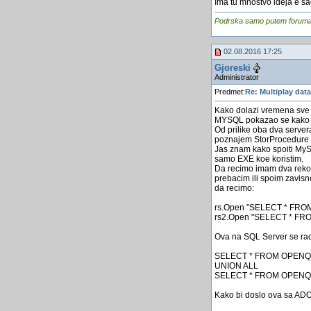
Ima tu mnostvo ideja e sad
Podrska samo putem foruma, j
02.08.2016 17:25
Gjoreski
Administrator
Predmet:
Re: Multiplay dat
Kako dolazi vremena sve 
MYSQL pokazao se kako lak
Od prilike oba dva server
poznajem StorProcedure 
Jas znam kako spoiti MyS
samo EXE koe koristim.
Da recimo imam dva reko
prebacim ili spoim zavis
da recimo:
rs.Open "SELECT * FROM t
rs2.Open "SELECT * FROM 
Ova na SQL Server se rad
SELECT * FROM OPENQUERY
UNION ALL
SELECT * FROM OPENQUERY
Kako bi doslo ova sa ADO