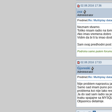
02.08.2016 17:36
zxz
Administrator
Predmet:
Re: Multiplay dat
Neznam stvarno.
Toliko nisam radio na tom
Ako imas vremena dobro 
Vidim da bi ti tu imao dos
Sam ovaj predhodni post j
Podrska samo putem foruma, j
02.08.2016 17:53
Gjoreski
Administrator
Predmet:
Re: Multiplay dat
Nije problem napravicu ja
Samo sad imam puno posla
problema koi nije lako re
Ja do sad sam radio sa jed
Inaku spajajne sa MYSQL
Objasnicu detalnije.