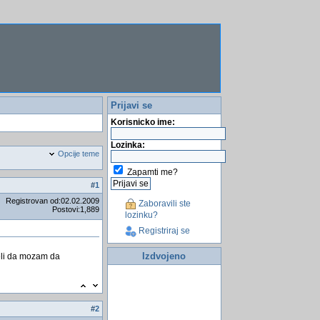
Prijavi se
Korisnicko ime:
Lozinka:
Opcije teme
Zapamti me?
#
1
Registrovan od:02.02.2009
Zaboravili ste
Postovi:1,889
lozinku?
Registriraj se
Izdvojeno
eli da mozam da
#
2