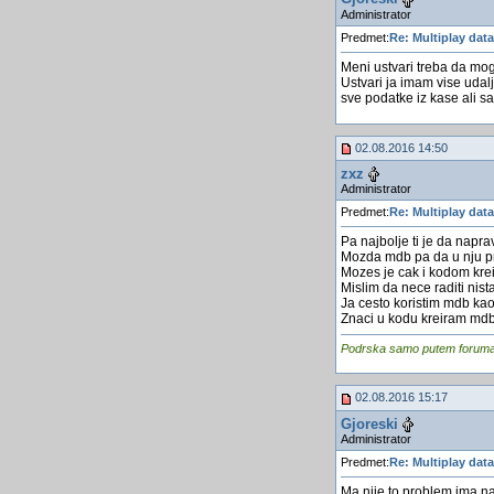
Administrator
Predmet:
Re: Multiplay dat
Meni ustvari treba da mog
Ustvari ja imam vise uda
sve podatke iz kase ali sa
02.08.2016 14:50
zxz
Administrator
Predmet:
Re: Multiplay dat
Pa najbolje ti je da napra
Mozda mdb pa da u nju p
Mozes je cak i kodom kreir
Mislim da nece raditi nista
Ja cesto koristim mdb kao
Znaci u kodu kreiram mdb i
Podrska samo putem foruma, j
02.08.2016 15:17
Gjoreski
Administrator
Predmet:
Re: Multiplay dat
Ma nije to problem ima na