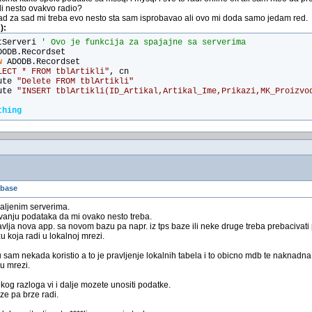
 li nesto ovakvo radio?
sad za sad mi treba evo nesto sta sam isprobavao ali ovo mi doda samo jedam red.
):
tServeri 
' Ovo je funkcija za spajajne sa serverima
DODB.Recordset
w
 ADODB.Recordset
LECT * FROM tblArtikli"
, cn
ute 
"Delete FROM tblArtikli"
ute 
"INSERT tblArtikli(ID_Artikal,Artikal_Ime,Prikazi,MK_Proizvo
thing
abase
aljenim serverima.
vanju podataka da mi ovako nesto treba.
lja nova app. sa novom bazu pa napr. iz tps baze ili neke druge treba prebacivati p
 koja radi u lokalnoj mrezi.
 sam nekada koristio a to je pravljenje lokalnih tabela i to obicno mdb te naknad
u mrezi.
kog razloga vi i dalje mozete unositi podatke.
ze pa brze radi.