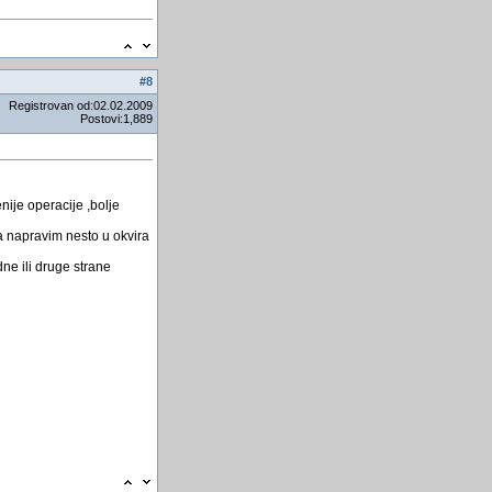
#
8
Registrovan od:02.02.2009
Postovi:1,889
nije operacije ,bolje
a napravim nesto u okvira
e ili druge strane