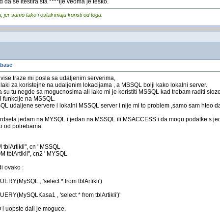
 da se itestira sta ****lje veoma je tesko.
er samo tako i ostali imaju koristi od toga.
abase
vise traze mi posla sa udaljenim serverima,
i za koristejne na udaljenim lokacijama , a MSSQL bolji kako lokalni server.
a su tu negde sa mogucnosima ali lako mi je koristiti MSSQL kad trebam raditi sloze
i funkcije na MSSQL.
QL udaljene servere i lokalni MSSQL server i nije mi to problem ,samo sam hteo d
rdseta jedam na MYSQL i jedan na MSSQL ili MSACCESS i da mogu podatke s jedn
no od potrebama.
blArtikli", cn ' MSSQL
tblArtikli", cn2 ' MYSQL
i ovako :
(MySQL , 'select * from tblArtikli')
(MySQLKasa1 , 'select * from tblArtikli')'
 i uopste dali je moguce.