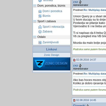
Tehnika
zxz
Administrator
Dom, porodica, biznis
Predmet:
Re: Multiplay dat
Dom i porodica
Biznis
Union Query je u stvari sk
U tvom slucaju su to dvije 
Sport i zabava
Postavlja se pitanje kako
Vjerovatno ti i ne treba u
Sport i rekreacija
Zabava
Ti si napisao da ti treba 
Vb za pregled ima VB Grid 
Ostalo
Zanimljivosti
Mozda da malo bolje poja
Linkovi
Podrska samo putem foruma, j
Zonic Design
02.08.2016 14:37
zxz
Administrator
Predmet:
Re: Multiplay dat
Ako bas hoces mozes obje 
Koliko je dobro rjesenje to
Podrska samo putem foruma, j
02.08.2016 14:45
Gjoreski