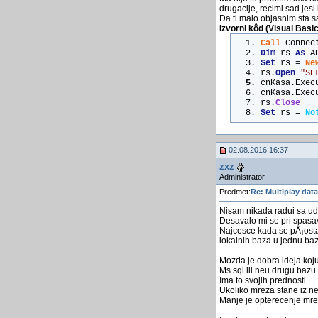
drugacije, recimi sad jesi
Da ti malo objasnim sta 
Izvorni kôd (Visual Basic
Call
 Connec
Dim
 rs 
As
 A
Set
 rs = 
Ne
rs.
Open
"SE
cnKasa.Exec
cnKasa.Exec
rs.
Close
Set
 rs = 
No
02.08.2016 16:37
zxz
Administrator
Predmet:
Re: Multiplay dat
Nisam nikada radui sa ud
Desavalo mi se pri spasa
Najcesce kada se pÅ¡ostav
lokalnih baza u jednu bazu
Mozda je dobra ideja koju
Ms sql ili neu drugu bazu 
Ima to svojih prednosti.
Ukoliko mreza stane iz ne
Manje je opterecenje mre