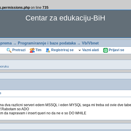
ss.permissions.php
on line
735
Centar za edukaciju-BiH
oprema
→
Programirannje i baze podataka
→
Vb/Vbnet
Pretrazi
Tim
Registriraj se
Vazni alati
Prijavi se
poruku
e
i na dva razlicni serveri edem MSSQL i eden MYSQL sega mi treba od ovie dve tab
.Rabotam so ADO
zam da napravam i insert queri no da ne e so DO WHILE