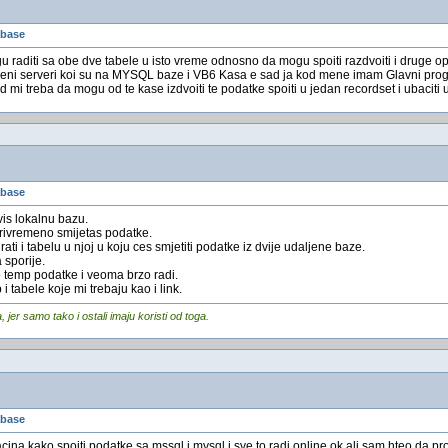
abase
u raditi sa obe dve tabele u isto vreme odnosno da mogu spoiti razdvoiti i druge op
ljeni serveri koi su na MYSQL baze i VB6 Kasa e sad ja kod mene imam Glavni progr
d mi treba da mogu od te kase izdvoiti te podatke spoiti u jedan recordset i ubaciti 
abase
vis lokalnu bazu.
rivremeno smijetas podatke.
ati i tabelu u njoj u koju ces smjetiti podatke iz dvije udaljene baze.
 sporije.
 temp podatke i veoma brzo radi.
 tabele koje mi trebaju kao i link.
er samo tako i ostali imaju koristi od toga.
abase
cina kako spoiti podatke sa mssql i mysql i sve to radi online ok ali sam hteo da p