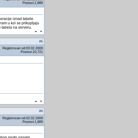
Postovi:1,889
HTC One â€“ zavjesa je pala
Tri verzije Windowsa 8
eracije iznad tabele.
am u koi se prikupljaju
zasto je pile preslo ulicu?
u tabela na serveru.
Počinje velika glad!
wordpress, dodatak za uvoz
#
5
csv podataka
Registrovan od:03.02.2009
Postovi:10,721
Restoration
Evropa spriječila Aktu
Project Rezervacii
Viruse nemoze izbjeci ali ih
mozemo docekati spremni
USB Disk Security
#
6
Registrovan od:02.02.2009
Postovi:1,889
roban nesto sasvim