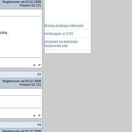
Registrovan od:03.02.2009
Postovi:10,721
Brzina pristupa internetu
Iscitavajne iz CSV
acina.
program za kreiranje
rasporeda sati
RijeÅ¡ite se umora - bez
pomoći kofeina
Nasa Najavila Velika Otkrica
Jednostavni načini kako
moÅ¾ete ostvariti pristup
#
3
blokiranim internetskim ...
Registrovan od:03.02.2009
Postovi:10,721
Windows 11 napokon dolazi
na starija rachunala
Da li je netko strugao
"scrape" podatake sa web
stranica
"Intel" lansira drugu
generaciju procesora
#
4
Einsteinovo pismo jednoj
djevojcici
Registrovan od:02.02.2009