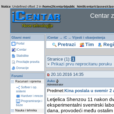
Notice
: Undefined offset: 2 in
/home2/icentarb/public_html/icentar/classes/cla
Centar 
Glavni meni
iCentar
→
iC
→
Vijesti i obavjestenja
Pretrazi
Tim
Regis
Portal
iCentar
Statistike
Stranice (1):
1
Procitajte pravila
Prikazi prvu neprocitanu poruku
Donacije
20.10.2016 14:35
Forumi
Avko
Racunari i oprema
Administrator
Softver i op.
Predmet:
Kina poslala u svemir 2 
sistemi
Hardver i mreze
Letjelica Shenzou 11 nakon dv
Programiranje i
eksperimentalni svemirski labor
baze
dana, provodeći među ostalim 
Nauka i tehnika