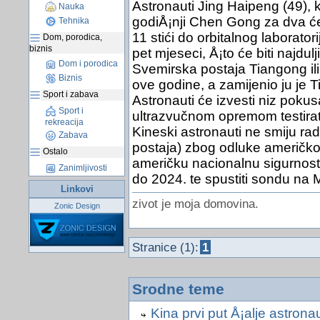
Astronauti Jing Haipeng (49), k
Nauka
godiÅ¡nji Chen Gong za dva 
Tehnika
11 stići do orbitalnog laborato
Dom, porodica,
biznis
pet mjeseci, Å¡to će biti najdu
Dom i porodica
Svemirska postaja Tiangong ili
Biznis
ove godine, a zamijenio ju je 
Sport i zabava
Astronauti će izvesti niz pokusa
Sport i
ultrazvučnom opremom testirat će
rekreacija
Kineski astronauti ne smiju rad
Zabava
postaja) zbog odluke američkog
Ostalo
američku nacionalnu sigurnost
Zanimljivosti
do 2024. te spustiti sondu na 
Linkovi
zivot je moja domovina.
Zonic Design
Stranice (1):
1
Srodne teme
Kina prvi put Å¡alje astrona