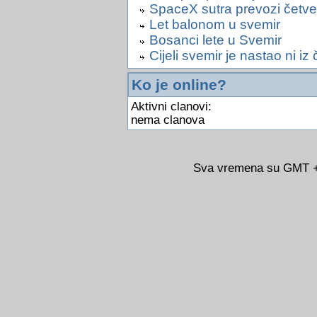
SpaceX sutra prevozi četve
Let balonom u svemir
Bosanci lete u Svemir
Cijeli svemir je nastao ni iz
Ko je online?
Aktivni clanovi:
nema clanova
Sva vremena su GMT +0