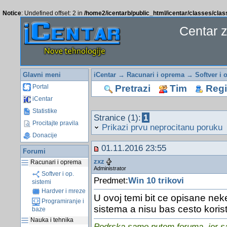
Notice
: Undefined offset: 2 in
/home2/icentarb/public_html/icentar/classes/cla
Centar 
Glavni meni
iCentar
→
Racunari i oprema
→
Softver i 
Pretrazi
Tim
Regis
Portal
iCentar
Statistike
Stranice (1):
1
Procitajte pravila
Prikazi prvu neprocitanu poruku
Donacije
01.11.2016 23:55
Forumi
zxz
Racunari i oprema
Administrator
Softver i op.
Predmet:
Win 10 trikovi
sistemi
Hardver i mreze
U ovoj temi bit ce opisane nek
Programiranje i
sistema a nisu bas cesto koris
baze
Nauka i tehnika
Podrska samo putem foruma, jer sam