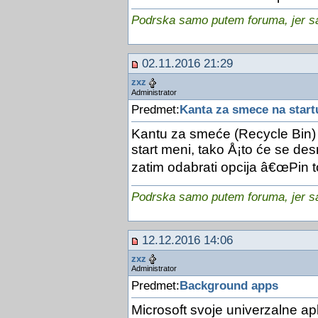
Podrska samo putem foruma, jer sam
02.11.2016 21:29
zxz
Administrator
Predmet:
Kanta za smece na start
Kantu za smeće (Recycle Bin) m
start meni, tako Å¡to će se des
zatim odabrati opcija â€œPin to
Podrska samo putem foruma, jer sam
12.12.2016 14:06
zxz
Administrator
Predmet:
Background apps
Microsoft svoje univerzalne apl