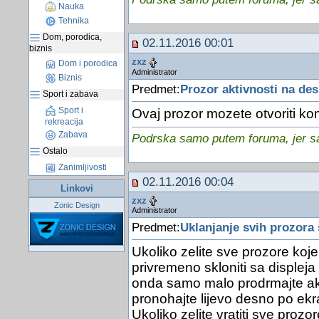
Nauka
Tehnika
Dom, porodica,
02.11.2016 00:01
biznis
zxz
Dom i porodica
Administrator
Biznis
Predmet:
Prozor aktivnosti na des
Sport i zabava
Sport i
Ovaj prozor mozete otvoriti ko
rekreacija
Zabava
Podrska samo putem foruma, jer sam
Ostalo
Zanimljivosti
02.11.2016 00:04
Linkovi
zxz
Zonic Design
Administrator
Predmet:
Uklanjanje svih prozora
Ukoliko zelite sve prozore koje
privremeno skloniti sa displej
onda samo malo prodrmajte ak
pronohajte lijevo desno po ekr
Ukoliko zelite vratiti sve prozo