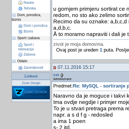
Nauka
u gornjem primjeru sortirat 
Tehnika
redom, no sto ako zelimo sort
Dom, porodica,
biznis
Recimo da su oznake: a,b,c,d i 
Dom i porodica
a,d,b,c.
Biznis
Å to moramo napraviti i dali j
Sport i zabava
zivot je moja domovina.
Sport i
rekreacija
Ovaj post je ureden
1
puta. Poslje
Zabava
Ostalo
07.11.2016 15:17
Zanimljivosti
zxz
Linkovi
Administrator
Zonic Design
Predmet:
Re: MySQL - sortiranje p
Naravno da je moguce i takvi kr
Ima ovdje negdje i primjer moje
To je u stvari pretraga prema re
napr. a s d f g - redosled
a ima 1 poen
s- 2 itd.