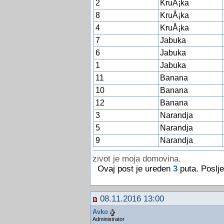
2
KruÅ¡ka
8
KruÅ¡ka
4
KruÅ¡ka
7
Jabuka
6
Jabuka
1
Jabuka
11
Banana
10
Banana
12
Banana
3
Narandja
5
Narandja
9
Narandja
zivot je moja domovina.
Ovaj post je ureden
3
puta. Poslje
08.11.2016 13:00
Avko
Administrator