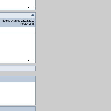
Kako sprečiti dupli unos u
DataGrid (dupli proizvod)
Run-time error '3211'
#
4
Startup u 2010,2013 ili 2016
Registrovan od:23.02.2012
Postovi:638
zabraniti unos količine manji
od 0
Laseri usmjereni ka
oblacima bi mogli stvarati
kiÅ¡u
Oglasio se "Mjesecohod"
Umrla najstarija osoba na
svijetu
Google će čitati vaÅ¡e e-
mailove
JoÅ¡ da znam Njemački