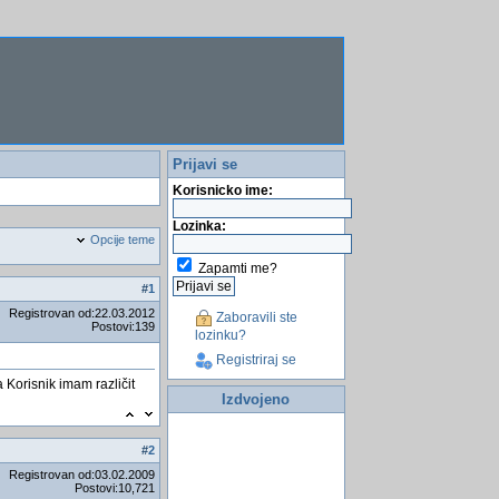
Prijavi se
Korisnicko ime:
Lozinka:
Opcije teme
Zapamti me?
#
1
Registrovan od:22.03.2012
Zaboravili ste
Postovi:139
lozinku?
Registriraj se
 Korisnik imam različit
Izdvojeno
#
2
Registrovan od:03.02.2009
Postovi:10,721