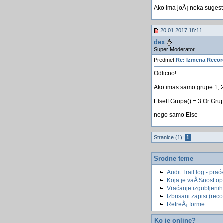
Ako ima joÅ¡ neka sugesti
20.01.2017 18:11
dex
Super Moderator
Predmet:
Re: Izmena Recor
Odlicno!
Ako imas samo grupe 1, 2, 
ElseIf Grupa() = 3 Or Gru
nego samo Else
Stranice (1):
1
Srodne teme
Audit Trail log - pra
Koja je vaÅ¾nost o
Vraćanje izgubljenih
Izbrisani zapisi (rec
RefreÅ¡ forme
Ko je online?