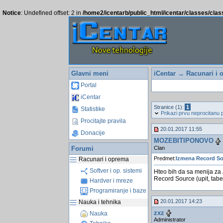
Notice
: Undefined offset: 2 in
/home2/icentarb/public_html/icentar/classes/cla
Glavni meni
iCentar
→
Racunari i 
Portal
iCentar
Stranice (1):
1
Statistike
Prikazi prvu neprocitanu 
Procitajte pravila
20.01.2017 11:55
Donacije
MOZEBITIPONOVO
Clan
Forumi
Predmet:
Izmena Record So
Racunari i oprema
Softver i op. sistemi
Hteo bih da sa menija za 
Record Source (upit, tabel
Hardver i mreze
Programiranje i baze
20.01.2017 14:23
Nauka i tehnika
zxz
Nauka
Administrator