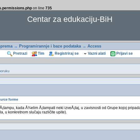
ss.permissions.php
on line
735
Centar za edukaciju-BiH
oprema
→
Programirannje i baze podataka
→
Access
Pretrazi
Tim
Registriraj se
Vazni alati
Prijavi se
poruku
urce forme
Å¡tampu, kada Å¾elim Å¡tampati neki izveÅ¡taj, u zavisnosti od Grupe kojoj pripada
a, u konkretnom slučaju različite upite).