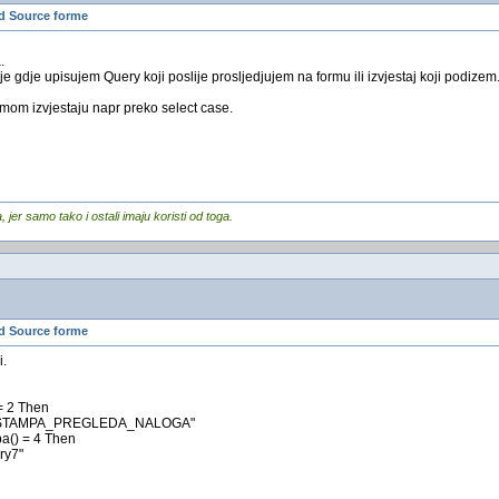
d Source forme
.
 gdje upisujem Query koji poslije prosljedjujem na formu ili izvjestaj koji podizem
amom izvjestaju napr preko select case.
er samo tako i ostali imaju koristi od toga.
d Source forme
i.
 = 2 Then
qrySTAMPA_PREGLEDA_NALOGA"
pa() = 4 Then
ry7"