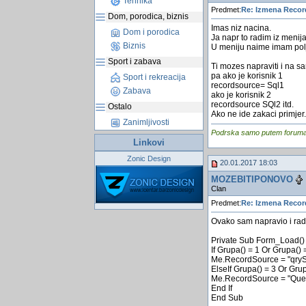
Tehnika
Predmet:
Re: Izmena Recor
Dom, porodica, biznis
Imas niz nacina.
Dom i porodica
Ja napr to radim iz menija
Biznis
U meniju naime imam polje
Sport i zabava
Ti mozes napraviti i na s
pa ako je korisnik 1
Sport i rekreacija
recordsource= Sql1
Zabava
ako je korisnik 2
recordsource SQl2 itd.
Ostalo
Ako ne ide zakaci primjer.
Zanimljivosti
Podrska samo putem foruma, j
Linkovi
Zonic Design
20.01.2017 18:03
MOZEBITIPONOVO
Clan
Predmet:
Re: Izmena Recor
Ovako sam napravio i rad
Private Sub Form_Load()
If Grupa() = 1 Or Grupa()
Me.RecordSource = "
ElseIf Grupa() = 3 Or Gru
Me.RecordSource = "Que
End If
End Sub