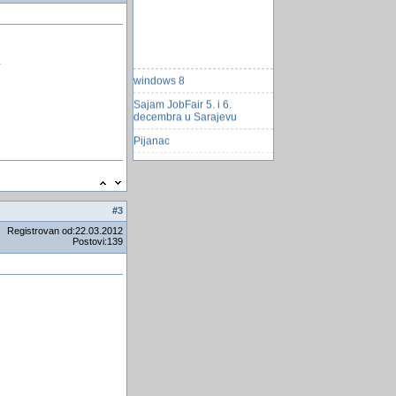
.
windows 8
Sajam JobFair 5. i 6.
decembra u Sarajevu
Pijanac
Objavljene prve zvanične
fotografije Peugeota 208 GTI
IIF isNull problem
#
3
Jedan veoma koristan link za
Registrovan od:22.03.2012
Å¡kolarce
Postovi:139
Kako napraviti refresh
ostalim aktivnim prozorima
SuperAntiSpyware Portable
Scanne
Pomoć oko pisanja koda.
Kraj analognih video izlaza
msacc.olb