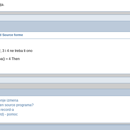
ja.
d Source forme
3 i 4 ne treba ti ono
pa() = 4 Then
ćenje izmena
pen source programa?
 record-a
ord) - pomoc