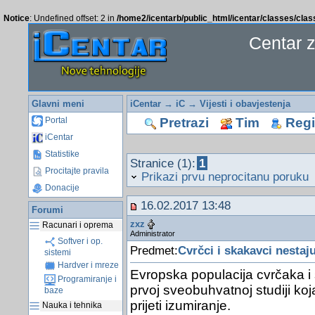
Notice
: Undefined offset: 2 in
/home2/icentarb/public_html/icentar/classes/cla
Centar 
Glavni meni
iCentar
→
iC
→
Vijesti i obavjestenja
Pretrazi
Tim
Regis
Portal
iCentar
Statistike
Stranice (1):
1
Procitajte pravila
Prikazi prvu neprocitanu poruku
Donacije
16.02.2017 13:48
Forumi
zxz
Racunari i oprema
Administrator
Softver i op.
Predmet:
Cvrčci i skakavci nestaj
sistemi
Hardver i mreze
Evropska populacija cvrčaka 
Programiranje i
prvoj sveobuhvatnoj studiji koja 
baze
prijeti izumiranje.
Nauka i tehnika