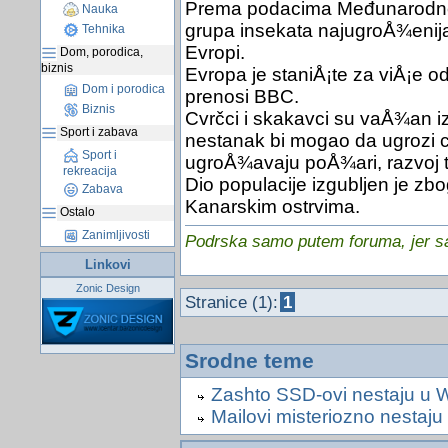
Prema podacima Međunarodne u
Nauka
grupa insekata najugroÅ¾enija
Tehnika
Evropi.
Dom, porodica,
biznis
Evropa je staniÅ¡te za viÅ¡e o
Dom i porodica
prenosi BBC.
Biznis
Cvrčci i skakavci su vaÅ¾an izvo
Sport i zabava
nestanak bi mogao da ugrozi ci
Sport i
ugroÅ¾avaju poÅ¾ari, razvoj t
rekreacija
Dio populacije izgubljen je z
Zabava
Kanarskim ostrvima.
Ostalo
Zanimljivosti
Podrska samo putem foruma, jer sam
Linkovi
Zonic Design
Stranice (1):
1
Srodne teme
Zashto SSD-ovi nestaju u 
Mailovi misteriozno nestaju