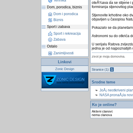
Tehnika
oteÅ¾ava da se stijene i p
formiranja stjenovitog pla
Dom, porodica, biznis
Dom i porodica
Stjenovite krhotine oko 
objavljen u časopisu Nat
Biznis
Sport i zabava
Pokazalo se da planetarni
Sport i rekreacija
Astronomi su do otkrića d
Zabava
U serijalu Ratova zvijezd
Ostalo
jedna je od najpoznatijih 
Zanimljivosti
zivot je moja domovina.
Linkovi
Zonic Design
Stranice (1):
1
Srodne teme
JoÅ¡ neotkriveni pla
NASA pronaÅ¡la novi 
Ko je online?
Aktivni clanovi:
nema clanova