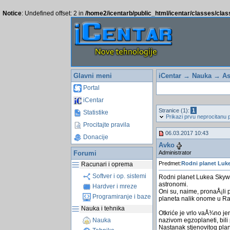
Notice
: Undefined offset: 2 in
/home2/icentarb/public_html/icentar/classes/cla
Glavni meni
iCentar
→
Nauka
→
As
Portal
iCentar
Stranice (1):
1
Statistike
Prikazi prvu neprocitanu 
Procitajte pravila
06.03.2017 10:43
Donacije
Avko
Administrator
Forumi
Predmet:
Rodni planet Luk
Racunari i oprema
Softver i op. sistemi
Rodni planet Lukea Skywal
astronomi.
Hardver i mreze
Oni su, naime, pronaÅ¡li 
Programiranje i baze
planeta nalik onome u Ra
Nauka i tehnika
Otkriće je vrlo vaÅ¾no je
nazivom egzoplaneti, bili 
Nauka
Nastanak stjenovitog pla