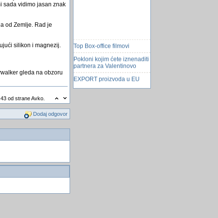
 mi sada vidimo jasan znak
na od Zemlje. Rad je
Top Box-office filmovi
jući silikon i magnezij.
Pokloni kojim ćete iznenaditi
partnera za Valentinovo
kywalker gleda na obzoru
EXPORT proizvoda u EU
Hakeri osnovali svoje
prvenstvo
:43 od strane Avko.
Spajanje na Access
Dodaj odgovor
Rotacija Zemlje usporava
Mde kompajler rasprava
otvaranje help datoteke u
windowsu 7
Mandarine su tonik za srce
Simbolicki Programski Jezik
Otvaranje access baze2 iz
baze1
Vizija kolonizacije