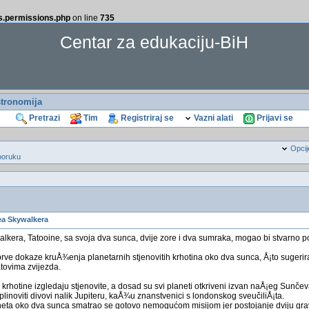
ss.permissions.php
on line
735
Centar za edukaciju-BiH
tronomija
Pretrazi
Tim
Registriraj se
Vazni alati
Prijavi se
Opcij
poruku
ea Skywalkera
kera, Tatooine, sa svoja dva sunca, dvije zore i dva sumraka, mogao bi stvarno pos
prve dokaze kruÅ¾enja planetarnih stjenovitih krhotina oko dva sunca, Å¡to sugerir
tovima zvijezda.
r krhotine izgledaju stjenovite, a dosad su svi planeti otkriveni izvan naÅ¡eg Sunče
plinoviti divovi nalik Jupiteru, kaÅ¾u znanstvenici s londonskog sveučiliÅ¡ta.
neta oko dva sunca smatrao se gotovo nemogućom misijom jer postojanje dviju grav