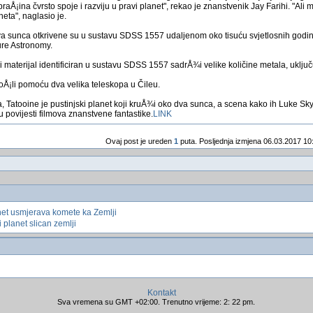
raÅ¡ina čvrsto spoje i razviju u pravi planet", rekao je znanstvenik Jay Farihi. "Ali
neta", naglasio je.
dva sunca otkrivene su u sustavu SDSS 1557 udaljenom oko tisuću svjetlosnih godi
ure Astronomy.
 materijal identificiran u sustavu SDSS 1557 sadrÅ¾i velike količine metala, uključu
oÅ¡li pomoću dva velika teleskopa u Čileu.
a, Tatooine je pustinjski planet koji kruÅ¾i oko dva sunca, a scena kako ih Luke S
u povijesti filmova znanstvene fantastike.
LINK
Ovaj post je ureden
1
puta. Posljednja izmjena 06.03.2017 10
net usmjerava komete ka Zemlji
planet slican zemlji
Kontakt
Sva vremena su GMT +02:00. Trenutno vrijeme: 2: 22 pm.