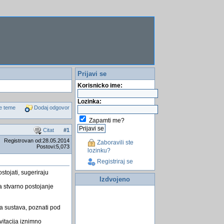
Prijavi se
Korisnicko ime:
Lozinka:
e teme
Dodaj odgovor
Zapamti me?
Citat
#
1
Registrovan od:28.05.2014
Zaboravili ste
Postovi:5,073
lozinku?
Registriraj se
tojati, sugeriraju
Izdvojeno
a stvarno postojanje
va sustava, poznati pod
itacija iznimno