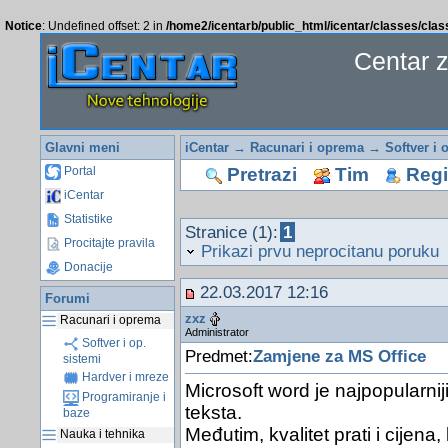
Notice
: Undefined offset: 2 in
/home2/icentarb/public_html/icentar/classes/cla
Centar 
Glavni meni
iCentar
→
Racunari i oprema
→
Softver i 
Pretrazi
Tim
Regis
Portal
iCentar
Statistike
Stranice (1):
1
Procitajte pravila
Prikazi prvu neprocitanu poruku
Donacije
22.03.2017 12:16
Forumi
zxz
Racunari i oprema
Administrator
Softver i op.
Predmet:
Zamjene za MS Office
sistemi
Hardver i mreze
Microsoft word je najpopularnij
Programiranje i
teksta.
baze
Međutim, kvalitet prati i cijen
Nauka i tehnika