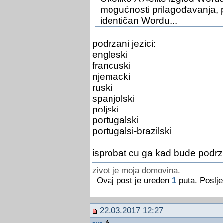
mogućnosti prilagođavanja, pa
identičan Wordu...
podrzani jezici:
engleski
francuski
njemacki
ruski
spanjolski
poljski
portugalski
portugalsi-brazilski
isprobat cu ga kad bude podrzan
zivot je moja domovina.
Ovaj post je ureden
1
puta. Poslje
22.03.2017 12:27