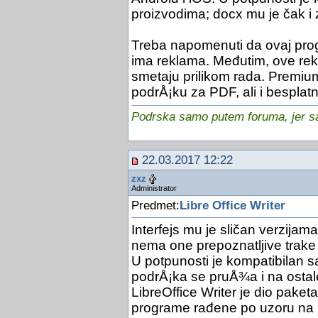
proizvodima; docx mu je čak i 
Treba napomenuti da ovaj prog
ima reklama. Međutim, ove rek
smetaju prilikom rada. Premium
podrÅ¡ku za PDF, ali i besplatn
Podrska samo putem foruma, jer sam
22.03.2017 12:22
zxz
Administrator
Predmet:
Libre Office Writer
Interfejs mu je sličan verzijam
nema one prepoznatljive trake
U potpunosti je kompatibilan s
podrÅ¡ka se pruÅ¾a i na ostal
LibreOffice Writer je dio paketa
programe rađene po uzoru na M