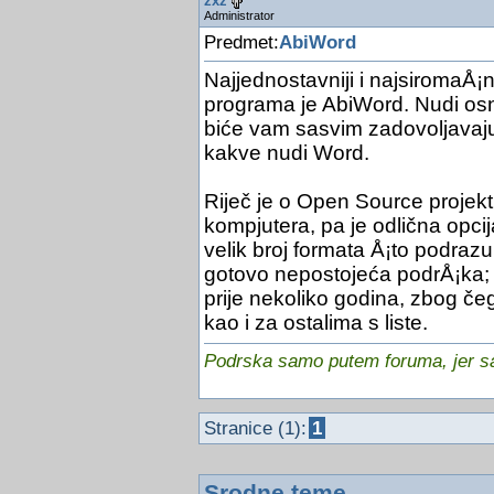
zxz
Administrator
Predmet:
AbiWord
Najjednostavniji i najsiromaÅ¡
programa je AbiWord. Nudi osno
biće vam sasvim zadovoljavajuć
kakve nudi Word.
Riječ je o Open Source projektu
kompjutera, pa je odlična opci
velik broj formata Å¡to podrazu
gotovo nepostojeća podrÅ¡ka; 
prije nekoliko godina, zbog č
kao i za ostalima s liste.
Podrska samo putem foruma, jer sam
Stranice (1):
1
Srodne teme