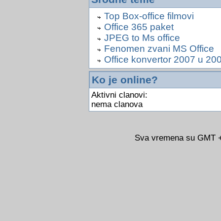
Top Box-office filmovi
Office 365 paket
JPEG to Ms office
Fenomen zvani MS Office
Office konvertor 2007 u 20
Ko je online?
Aktivni clanovi:
nema clanova
Sva vremena su GMT +0