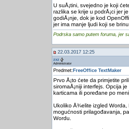
U suÅ¡tini, svejedno je koji će
razlika se krije u podrÅ¡ci jer 
godiÅ¡nje, dok je kod OpenOffi
jer ima manje ljudi koji se bri
Podrska samo putem foruma, jer sam
22.03.2017 12:25
zxz
Administrator
Predmet:
FreeOffice TextMaker
Prvo Å¡to ćete da primjetite pr
siromaÅ¡niji interfejs. Opcija 
karticama ili poređane po meni
Ukoliko Å¾elite izgled Worda,
mogućnosti prilagođavanja, pa ć
Wordu.