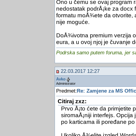
Ono u čemu se ovaj program ra
nedostatak podrÅ¡ke za docx
formatu moÅ¾ete da otvorite, 
nije moguće.
DoÅ¾ivotna premium verzija o
eura, a u ovoj njoj je čuvanj
Podrska samo putem foruma, jer sam
22.03.2017 12:27
Avko
Administrator
Predmet:
Re: Zamjene za MS Offi
Citiraj zxz:
Prvo Å¡to ćete da primjetite 
siromaÅ¡niji interfejs. Opcija
po karticama ili poređane po
Ukoliko Å¾elite izgled Word