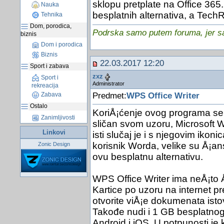
sklopu pretplate na Office 365.
Nauka
besplatnih alternativa, a TechR
Tehnika
Dom, porodica,
Podrska samo putem foruma, jer sam
biznis
Dom i porodica
Biznis
22.03.2017 12:20
Sport i zabava
zxz
Sport i
Administrator
rekreacija
Predmet:
WPS Office Writer
Zabava
Ostalo
KoriÅ¡ćenje ovog programa se 
Zanimljivosti
sličan svom uzoru, Microsoft W
Linkovi
isti slučaj je i s njegovim ikon
korisnik Worda, velike su Å¡ans
Zonic Design
ovu besplatnu alternativu.
WPS Office Writer ima neÅ¡to
Kartice po uzoru na internet 
otvorite viÅ¡e dokumenata ist
Takođe nudi i 1 GB besplatnog 
Android i iOS. U potpunosti je