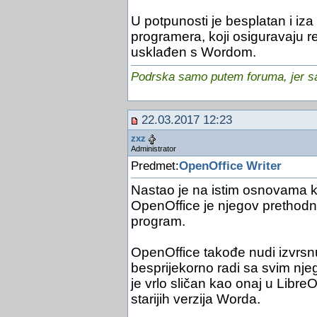
U potpunosti je besplatan i iza 
programera, koji osiguravaju r
usklađen s Wordom.
Podrska samo putem foruma, jer sam
22.03.2017 12:23
zxz
Administrator
Predmet:
OpenOffice Writer
Nastao je na istim osnovama ka
OpenOffice je njegov prethodni
program.
OpenOffice takođe nudi izvrsn
besprijekorno radi sa svim nje
je vrlo sličan kao onaj u Libre
starijih verzija Worda.