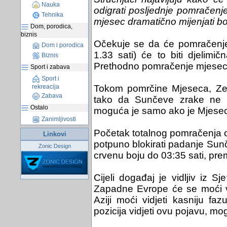
Nauka
odigrati posljednje pomračenj
Tehnika
mjesec dramatično mijenjati bo
Dom, porodica,
biznis
Očekuje se da će pomračenje t
Dom i porodica
1.33 sati) će to biti djelimi
Biznis
Prethodno pomračenje mjeseca 
Sport i zabava
Sport i
rekreacija
Tokom pomrčine Mjeseca, Zem
Zabava
tako da Sunčeve zrake ne 
Ostalo
moguća je samo ako je Mjesec p
Zanimljivosti
Početak totalnog pomračenja o
Linkovi
potpuno blokirati padanje Sunč
Zonic Design
crvenu boju do 03:35 sati, pr
Cijeli događaj je vidljiv iz S
Zapadne Evrope će se moći vi
Aziji moći vidjeti kasniju fazu
pozicija vidjeti ovu pojavu, mo