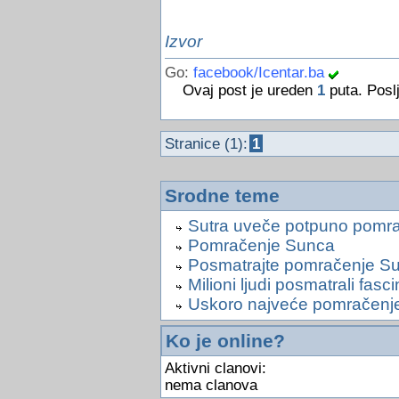
Izvor
Go:
facebook/Icentar.ba
Ovaj post je ureden
1
puta. Posl
Stranice (1):
1
Srodne teme
Sutra uveče potpuno pomr
Pomračenje Sunca
Posmatrajte pomračenje Su
Milioni ljudi posmatrali fa
Uskoro najveće pomračenj
Ko je online?
Aktivni clanovi:
nema clanova