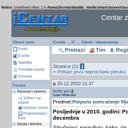
Notice
: Undefined offset: 2 in
/home2/icentarb/public_html/icentar/classes/cla
Centar 
Glavni meni
iCentar
→
iC
→
Vijesti i obavjestenja
Pretrazi
Tim
Regis
Portal
iCentar
Statistike
Stranice (1):
1
Procitajte pravila
Prikazi prvu neprocitanu poruku
Donacije
20.12.2010 11:37
Forumi
funky girl
Racunari i oprema
Super Moderator
Softver i op.
Predmet:
Potpuno pomračenje Mje
sistemi
Hardver i mreze
Posljednje u 2010. godini: 
Programiranje i
decembra
baze
Nauka i tehnika
Stručnjaci najavljuju kako ć