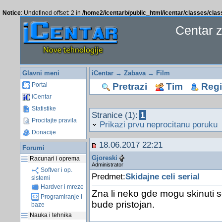
Notice
: Undefined offset: 2 in
/home2/icentarb/public_html/icentar/classes/cla
Centar 
Glavni meni
iCentar
→
Zabava
→
Film
Pretrazi
Tim
Regis
Portal
iCentar
Statistike
Stranice (1):
1
Procitajte pravila
Prikazi prvu neprocitanu poruku
Donacije
18.06.2017 22:21
Forumi
Gjoreski
Racunari i oprema
Administrator
Softver i op.
Predmet:
Skidajne celi serial
sistemi
Hardver i mreze
Zna li neko gde mogu skinuti ser
Programiranje i
bude pristojan.
baze
Nauka i tehnika