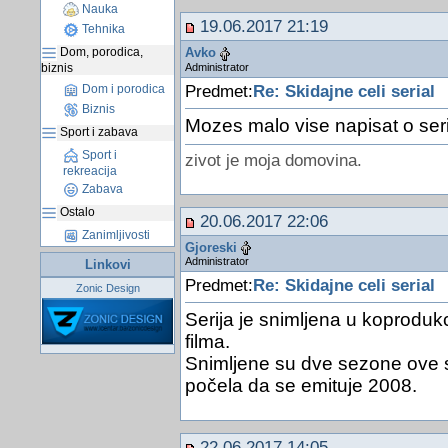
Nauka
19.06.2017 21:19
Tehnika
Dom, porodica,
Avko
Administrator
biznis
Predmet:
Re: Skidajne celi serial
Dom i porodica
Biznis
Mozes malo vise napisat o seri
Sport i zabava
Sport i
zivot je moja domovina.
rekreacija
Zabava
Ostalo
20.06.2017 22:06
Zanimljivosti
Gjoreski
Administrator
Linkovi
Predmet:
Re: Skidajne celi serial
Zonic Design
Serija je snimljena u koprodukci
filma.
Snimljene su dve sezone ove se
počela da se emituje 2008.
22.06.2017 14:05