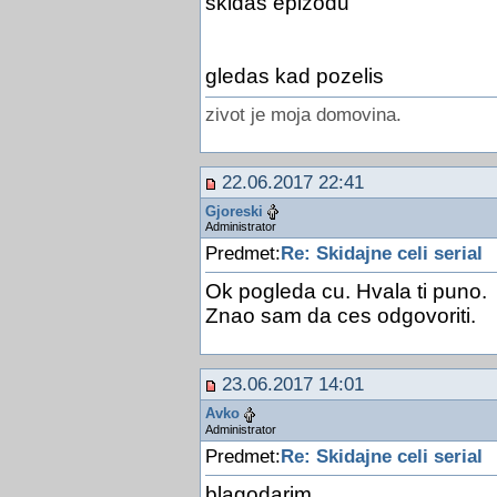
skidas epizodu
gledas kad pozelis
zivot je moja domovina.
22.06.2017 22:41
Gjoreski
Administrator
Predmet:
Re: Skidajne celi serial
Ok pogleda cu. Hvala ti puno.
Znao sam da ces odgovoriti.
23.06.2017 14:01
Avko
Administrator
Predmet:
Re: Skidajne celi serial
blagodarim