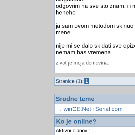
odgovrim na sve sto znam, ili mi
hehehe
ja sam ovom metodom skinuo p
mene.
nije mi se dalo skidati sve epizo
nemam bas vremena
zivot je moja domovina.
Stranice (1):
1
Srodne teme
winCE.Net i Serial com
Ko je online?
Aktivni clanovi: