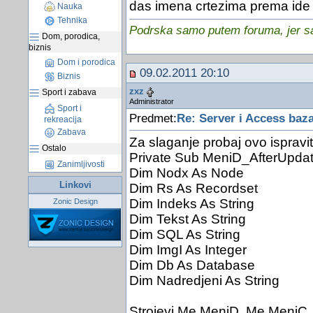
das imena crtezima prema ide br
Nauka
Tehnika
Podrska samo putem foruma, jer sam
Dom, porodica,
biznis
Dom i porodica
09.02.2011 20:10
Biznis
zxz
Sport i zabava
Administrator
Sport i
Predmet:
Re: Server i Access baz
rekreacija
Zabava
Za slaganje probaj ovo ispravi
Ostalo
Private Sub MeniD_AfterUpdat
Zanimljivosti
Dim Nodx As Node
Linkovi
Dim Rs As Recordset
Dim Indeks As String
Zonic Design
Dim Tekst As String
Dim SQL As String
Dim ImgI As Integer
Dim Db As Database
Dim Nadredjeni As String
Strojevi Me.MeniD, Me.MeniC