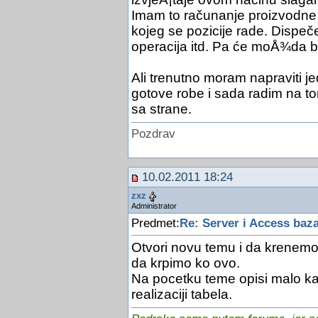
Imam to računanje proizvodne c
kojeg se pozicije rade. Dispeč
operacija itd. Pa će moÅ¾da bit
Ali trenutno moram napraviti je
gotove robe i sada radim na to
sa strane.
Pozdrav
10.02.2011 18:24
zxz
Administrator
Predmet:
Re: Server i Access baz
Otvori novu temu i da krenemo 
da krpimo ko ovo.
Na pocetku teme opisi malo kak
realizaciji tabela.