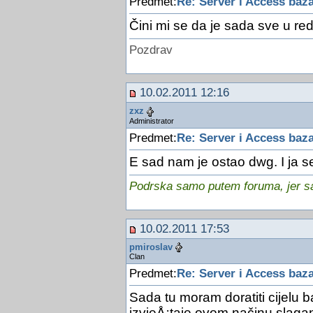
Predmet:
Re: Server i Access baz
Čini mi se da je sada sve u red
Pozdrav
10.02.2011 12:16
zxz
Administrator
Predmet:
Re: Server i Access baz
E sad nam je ostao dwg. I ja s
Podrska samo putem foruma, jer sam
10.02.2011 17:53
pmiroslav
Clan
Predmet:
Re: Server i Access baz
Sada tu moram doratiti cijelu ba
izvjeÅ¡taje ovom načinu slagan