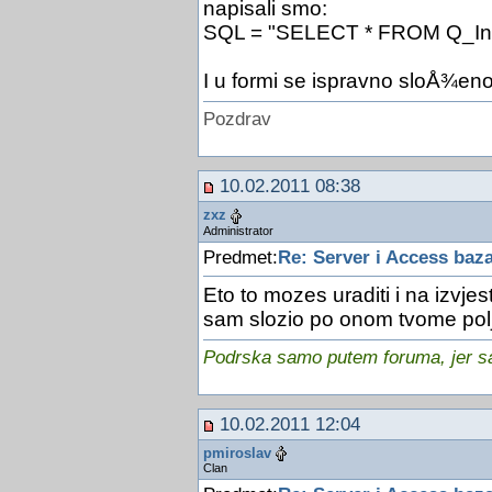
napisali smo:
SQL = "SELECT * FROM Q_In
I u formi se ispravno sloÅ¾en
Pozdrav
10.02.2011 08:38
zxz
Administrator
Predmet:
Re: Server i Access baz
Eto to mozes uraditi i na izvje
sam slozio po onom tvome polj
Podrska samo putem foruma, jer sam
10.02.2011 12:04
pmiroslav
Clan