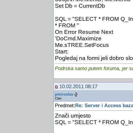
Set Db = CurrentDb
SQL = "SELECT * FROM Q_Inde
* FROM "
On Error Resume Next
'DoCmd.Maximize
Me.sTREE.SetFocus
Start:
Pogledaj na formi jeli dobro s
Podrska samo putem foruma, jer sam
10.02.2011 08:17
pmiroslav
Clan
Predmet:
Re: Server i Access baz
Znači umjesto
SQL = "SELECT * FROM Q_In