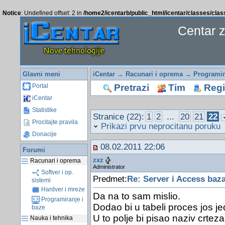
Notice
: Undefined offset: 2 in
/home2/icentarb/public_html/icentar/classes/cla
Centar 
Glavni meni
iCentar
→
Racunari i oprema
→
Programir
Pretrazi
Tim
Regis
Portal
iCentar
Statistike
Stranice (22):
1
2
...
20
21
22
Procitajte pravila
Prikazi prvu neprocitanu poruku
Donacije
08.02.2011 22:06
Forumi
zxz
Racunari i oprema
Administrator
Softver i op.
Predmet:
Re: Server i Access baz
sistemi
Hardver i mreze
Da na to sam mislio.
Programiranje i
Dodao bi u tabeli proces jos je
baze
U to polje bi pisao naziv crtez
Nauka i tehnika