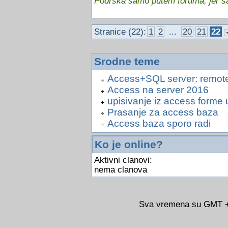
Podrska samo putem foruma, jer sam
Stranice (22):
1
2
...
20
21
22
Srodne teme
Access+SQL server: remot
Access na server 2016
upisivanje iz access forme 
Prasanje za access baza
Access baza sporo radi
Ko je online?
Aktivni clanovi:
nema clanova
Sva vremena su GMT +0