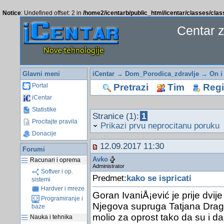
Notice
: Undefined offset: 2 in
/home2/icentarb/public_html/icentar/classes/cla
Centar 
Glavni meni
iCentar
→
Dom_Porodica_zdravlje
→
On i
Pretrazi
Tim
Regis
Portal
iCentar
Statistike
Stranice (1):
1
Procitajte pravila
Prikazi prvu neprocitanu poruku
Donacije
12.09.2017 11:30
Forumi
Avko
Racunari i oprema
Administrator
Softver i op.
Predmet:
kako se ispricati
sistemi
Hardver i mreze
Goran IvaniÅ¡ević je prije dvij
Programiranje i
Njegova supruga Tatjana Dragovi
baze
molio za oprost tako da su i d
Nauka i tehnika