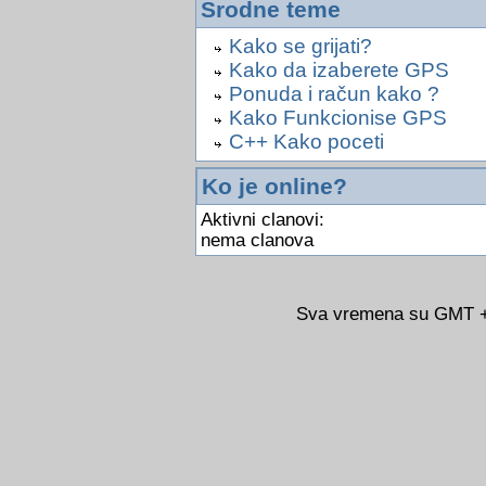
Srodne teme
Kako se grijati?
Kako da izaberete GPS
Ponuda i račun kako ?
Kako Funkcionise GPS
C++ Kako poceti
Ko je online?
Aktivni clanovi:
nema clanova
Sva vremena su GMT +0