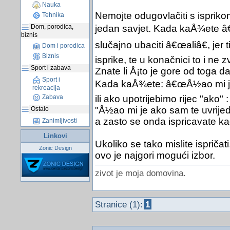
Nauka
Nemojte odugovlačiti s isprikom
Tehnika
Dom, porodica,
jedan savjet. Kada kaÅ¾ete â€
biznis
slučajno ubaciti â€œaliâ€, je
Dom i porodica
Biznis
isprike, te u konačnici to i ne z
Sport i zabava
Znate li Å¡to je gore od toga d
Sport i
Kada kaÅ¾ete: â€œÅ½ao mi je, al
rekreacija
Zabava
ili ako upotrijebimo rijec "ako" :
"Å½ao mi je ako sam te uvrijedio
Ostalo
a zasto se onda ispricavate ka
Zanimljivosti
Linkovi
Ukoliko se tako mislite ispričati
Zonic Design
ovo je najgori mogući izbor.
zivot je moja domovina.
Stranice (1):
1