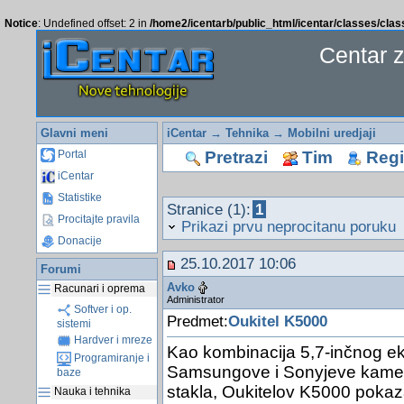
Notice
: Undefined offset: 2 in
/home2/icentarb/public_html/icentar/classes/cla
Centar 
Glavni meni
iCentar
→
Tehnika
→
Mobilni uredjaji
Pretrazi
Tim
Regis
Portal
iCentar
Statistike
Stranice (1):
1
Procitajte pravila
Prikazi prvu neprocitanu poruku
Donacije
25.10.2017 10:06
Forumi
Avko
Racunari i oprema
Administrator
Softver i op.
Predmet:
Oukitel K5000
sistemi
Hardver i mreze
Kao kombinacija 5,7-inčnog ek
Programiranje i
Samsungove i Sonyjeve kamere
baze
stakla, Oukitelov K5000 pokaza
Nauka i tehnika