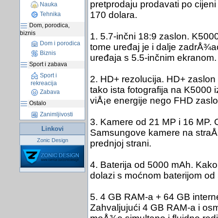
pretprodaju prodavati po cijen
Nauka
170 dolara.
Tehnika
Dom, porodica,
biznis
1. 5.7-inčni 18:9 zaslon. K500
Dom i porodica
tome uređaj je i dalje zadrÅ¾ao
Biznis
uređaja s 5.5-inčnim ekranom.
Sport i zabava
Sport i
2. HD+ rezolucija. HD+ zaslon 
rekreacija
tako ista fotografija na K5000 i
Zabava
viÅ¡e energije nego FHD zaslo
Ostalo
Zanimljivosti
3. Kamere od 21 MP i 16 MP. Ov
Linkovi
Samsungove kamere na straÅ¾n
Zonic Design
prednjoj strani.
4. Baterija od 5000 mAh. Kako
dolazi s moćnom baterijom od
5. 4 GB RAM-a + 64 GB interne
Zahvaljujući 4 GB RAM-a i os