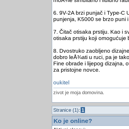
moÅ¾e simultano i fluidno radit
6. 9V-2A brzi punjač i Type-C U
punjenja, K5000 se brzo puni i
7. Čitač otisaka prstiju. Kao i s
otisaka prstiju koji omogućuje 
8. Dvostruko zaobljeno dizajner
dobro leÅ¾ati u ruci, pa je ta
Fine obrade i lijepog dizajna, 
za pristojne novce.
oukitel
zivot je moja domovina.
Stranice (1):
1
Ko je online?