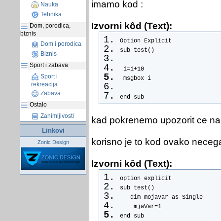
imamo kod :
Nauka
Tehnika
Izvorni kôd (Text):
Dom, porodica,
biznis
Option Explicit
Dom i porodica
sub test()
Biznis
Sport i zabava
 i=i+10
Sport i
 msgbox i
rekreacija
Zabava
end sub
Ostalo
Zanimljivosti
kad pokrenemo upozorit ce nas:
Linkovi
korisno je to kod ovako neceg
Zonic Design
Izvorni kôd (Text):
option explicit
sub test()
   dim mojaVar as Single
    mjaVar=1
end sub