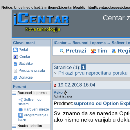
Notice
: Undefined offset: 2 in
/home2/icentarb/public_html/icentar/classes/cla
Centar 
Glavni meni
iCentar
→
Racunari i oprema
→
Softver i 
Pretrazi
Tim
Regis
Portal
iCentar
Statistike
Stranice (1):
1
Procitajte pravila
Prikazi prvu neprocitanu poruku
Donacije
19.02.2018 16:04
Forumi
Avko
Racunari i oprema
Administrator
Softver i op.
Predmet:
suprotno od Option Expl
sistemi
Hardver i mreze
Svi znamo da se naredba Optio
Programiranje i
ako nismo neku varijablu deklar
baze
Nauka i tehnika