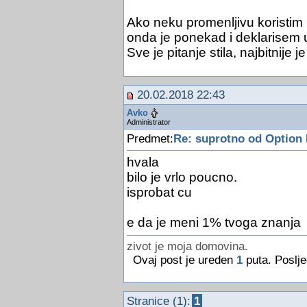
Ako neku promenljivu koristi
onda je ponekad i deklarisem 
Sve je pitanje stila, najbitnije
20.02.2018 22:43
Avko
Administrator
Predmet:
Re: suprotno od Option 
hvala
bilo je vrlo poucno.
isprobat cu
e da je meni 1% tvoga znanja
zivot je moja domovina.
Ovaj post je ureden
1
puta. Poslje
Stranice (1):
1