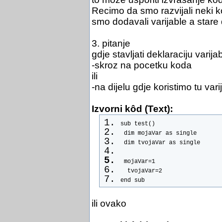
Recimo da smo razvijali neki k
smo dodavali varijable a stare d
3. pitanje
gdje stavljati deklaraciju varijab
-skroz na pocetku koda
ili
-na dijelu gdje koristimo tu vari
Izvorni kôd (Text):
sub test()
 dim mojaVar as single
 dim tvojaVar as single
 mojaVar=1
  tvojaVar=2
end sub
ili ovako