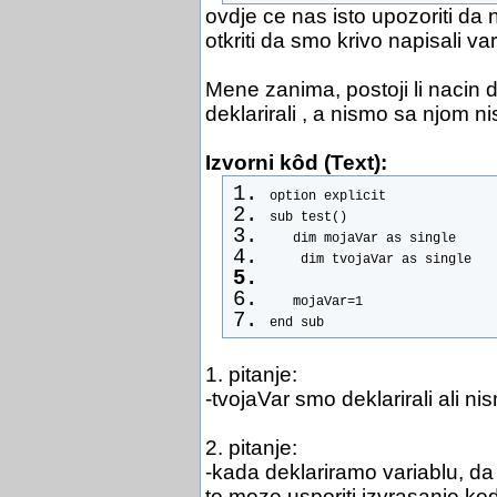
ovdje ce nas isto upozoriti da 
otkriti da smo krivo napisali va
Mene zanima, postoji li nacin 
deklarirali , a nismo sa njom ni
Izvorni kôd (Text):
option explicit
sub test()
   dim mojaVar as single
    dim tvojaVar as single
   mojaVar=1
end sub
1. pitanje:
-tvojaVar smo deklarirali ali nis
2. pitanje:
-kada deklariramo variablu, da 
to moze usporiti izvrasanje ko