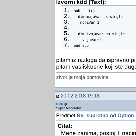
Izvorni kôd (Text):
sub test()
  dim mojaVar as single
   mojaVar=1
  dim tvojaVar as single
   tvojaVar=2
end sub
pitam iz razloga da ispravno pi
pitam vas iskusne koji ste dugo
zivot je moja domovina.
20.02.2018 19:18
dex
Super Moderator
Predmet:
Re: suprotno od Option 
Citat:
Mene zanima, postoji li naci