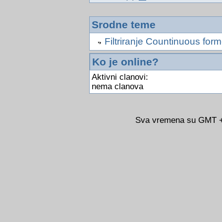
Srodne teme
Filtriranje Countinuous for
Ko je online?
Aktivni clanovi:
nema clanova
Sva vremena su GMT +0