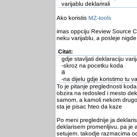
varijablu deklarirali
Ako koristis
MZ-tools
imas oppciju Review Source Co
neku varijablu, a posleje nigde 
Citat:
gdje stavljati deklaraciju varij
-skroz na pocetku koda
ili
-na dijelu gdje koristimo tu va
To je pitanje preglednosti koda
obzira na redosled i mesto dekl
samom, a kamoli nekom drugom
sta je pisac hteo da kaze
Po meni preglednije ja deklari
deklarisem promenljivu, pa je
setujem. takodje razmacima od