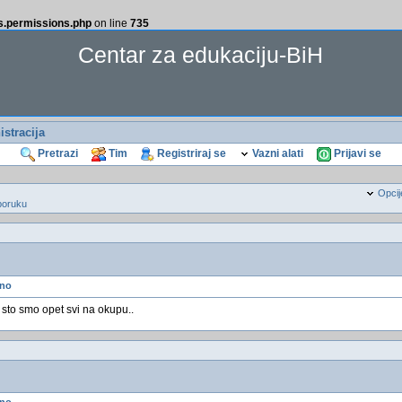
ss.permissions.php
on line
735
Centar za edukaciju-BiH
stracija
Pretrazi
Tim
Registriraj se
Vazni alati
Prijavi se
Opcij
poruku
dno
 sto smo opet svi na okupu..