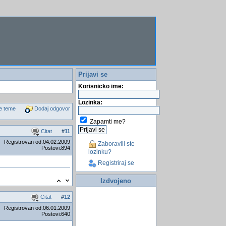
Prijavi se
Korisnicko ime:
Lozinka:
e teme
Dodaj odgovor
Zapamti me?
Citat
#
11
Registrovan od:04.02.2009
Zaboravili ste
Postovi:894
lozinku?
Registriraj se
Izdvojeno
Citat
#
12
Registrovan od:06.01.2009
Postovi:640