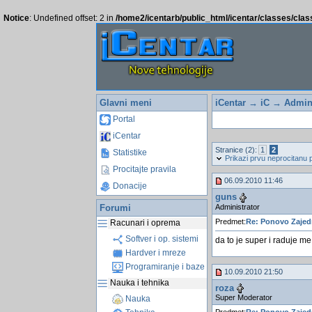
Notice
: Undefined offset: 2 in
/home2/icentarb/public_html/icentar/classes/cla
Glavni meni
iCentar
→
iC
→
Admini
Portal
iCentar
Stranice (2):
1
2
Statistike
Prikazi prvu neprocitanu 
Procitajte pravila
06.09.2010 11:46
Donacije
guns
Administrator
Forumi
Predmet:
Re: Ponovo Zaje
Racunari i oprema
Softver i op. sistemi
da to je super i raduje me
Hardver i mreze
Programiranje i baze
10.09.2010 21:50
Nauka i tehnika
roza
Super Moderator
Nauka