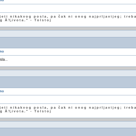
dno
jeti nikakvog posla, pa čak ni onog najprljavijeg; treba
 Å¾ivota." - Tolstoj
dno
la...
dno
jeti nikakvog posla, pa čak ni onog najprljavijeg; treba
 Å¾ivota." - Tolstoj