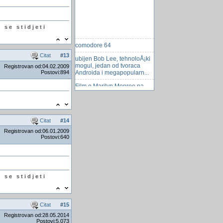
 se stidjeti
comodore 64
Citat
#
13
ubijen Bob Lee, tehnoloÅ¡ki
mogul, jedan od tvoraca
Registrovan od:04.02.2009
Androida i megapopularn...
Postovi:894
Film o Marilyn Monroe na
festivalu u New Yorku
HTC - high tech computer
Nijemci protestvuju protiv
Citat
#
14
cijena piva na Oktoberfestu
Registrovan od:06.01.2009
Postovi:640
SadrÅ¾aj drugog combo
boxa
"Opera" glavni pretraÅ¾ivač
na "Nokiji"
 se stidjeti
Zadaci za razbibrigu
asteroid vrijedan 10 trilijuna
dolara
Citat
#
15
Kineski hakeri hakovali
Registrovan od:28.05.2014
vojsku SAD
Postovi:5,073