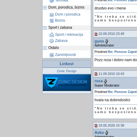
Tehnika
Predmet:
Re: Ponovo Zaje
Dom, porodica, biznis
drustvo evo i mene
Dom i porodica
"Ne treba se stid
Biznis
samo besposlenog
Sport i zabava
10.09.2010 23:49
Sport i rekreacija
Zabava
guns
Administrator
Ostalo
Predmet:
Re: Ponovo Zaje
Zanimljivosti
Pozz roza i dobro nam dos
Linkovi
Zonic Design
11.09.2010 10:43
roza
Super Moderator
Predmet:
Re: Ponovo Zaje
hvala na dobrodoslici
"Ne treba se stid
samo besposlenog
18.05.2026 15:38
Avko
Administrator