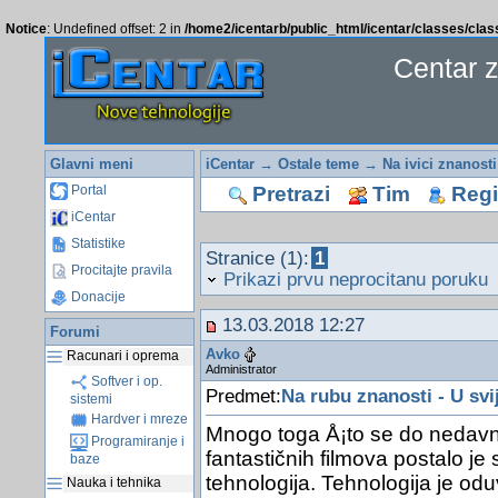
Notice
: Undefined offset: 2 in
/home2/icentarb/public_html/icentar/classes/cla
Centar 
Glavni meni
iCentar
→
Ostale teme
→
Na ivici znanosti
Pretrazi
Tim
Regis
Portal
iCentar
Statistike
Stranice (1):
1
Procitajte pravila
Prikazi prvu neprocitanu poruku
Donacije
13.03.2018 12:27
Forumi
Avko
Racunari i oprema
Administrator
Softver i op.
Predmet:
Na rubu znanosti - U svi
sistemi
Hardver i mreze
Mnogo toga Å¡to se do nedavn
Programiranje i
fantastičnih filmova postalo j
baze
tehnologija. Tehnologija je odu
Nauka i tehnika