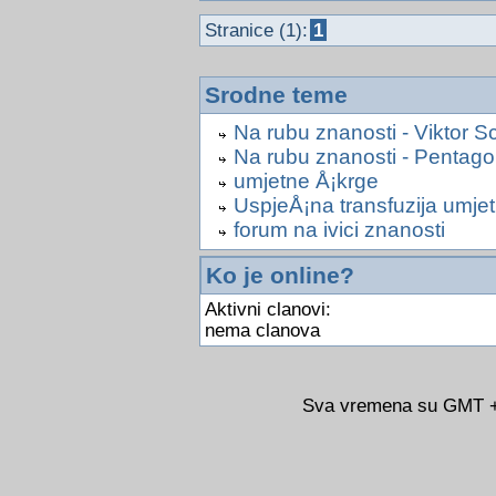
Stranice (1):
1
Srodne teme
Na rubu znanosti - Viktor 
Na rubu znanosti - Pentag
umjetne Å¡krge
UspjeÅ¡na transfuzija umjet
forum na ivici znanosti
Ko je online?
Aktivni clanovi:
nema clanova
Sva vremena su GMT +0