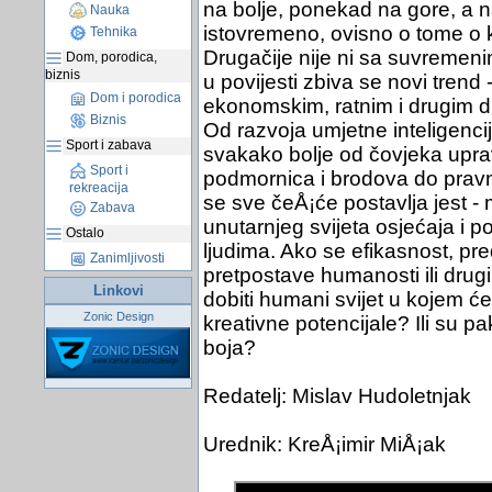
na bolje, ponekad na gore, a na
Nauka
istovremeno, ovisno o tome o k
Tehnika
Drugačije nije ni sa suvremeni
Dom, porodica,
biznis
u povijesti zbiva se novi trend 
Dom i porodica
ekonomskim, ratnim i drugim dr
Biznis
Od razvoja umjetne inteligenci
Sport i zabava
svakako bolje od čovjeka upra
Sport i
podmornica i brodova do pravni
rekreacija
se sve čeÅ¡će postavlja jest - m
Zabava
unutarnjeg svijeta osjećaja i p
Ostalo
ljudima. Ako se efikasnost, pred
Zanimljivosti
pretpostave humanosti ili drug
Linkovi
dobiti humani svijet u kojem će
Zonic Design
kreativne potencijale? Ili su pa
boja?
Redatelj: Mislav Hudoletnjak
Urednik: KreÅ¡imir MiÅ¡ak