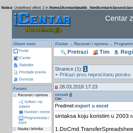
Notice
: Undefined offset: 2 in
/home2/icentarb/public_html/icentar/classes/cla
Centar 
Glavni meni
iCentar
→
Racunari i oprema
→
Programir
Pretrazi
Tim
Regis
Portal
iCentar
Statistike
Stranice (1):
1
Procitajte pravila
Prikazi prvu neprocitanu poruku
Donacije
28.03.2018 17:23
Forumi
nevsad
Racunari i oprema
Clan
Softver i op.
Predmet:
export u excel
sistemi
Hardver i mreze
sintaksa koju koristim u 2003 r
Programiranje i
baze
1.DoCmd.TransferSpreadsheet a
Nauka i tehnika