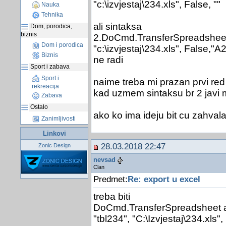
"c:\izvjestaj\234.xls", False, ""
Nauka
Tehnika
ali sintaksa
Dom, porodica,
biznis
2.DoCmd.TransferSpreadsheet a
Dom i porodica
"c:\izvjestaj\234.xls", False,"A
Biznis
ne radi
Sport i zabava
Sport i
naime treba mi prazan prvi re
rekreacija
kad uzmem sintaksu br 2 javi 
Zabava
Ostalo
ako ko ima ideju bit cu zahval
Zanimljivosti
Linkovi
28.03.2018 22:47
Zonic Design
nevsad
Clan
Predmet:
Re: export u excel
treba biti
DoCmd.TransferSpreadsheet a
"tbl234", "C:\Izvjestaj\234.xls