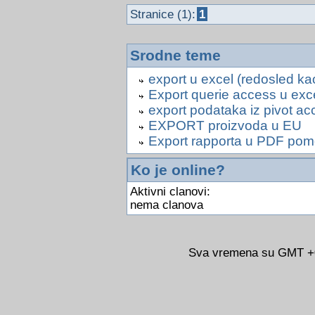
Stranice (1):
1
Srodne teme
export u excel (redosled ka
Export querie access u exc
export podataka iz pivot ac
EXPORT proizvoda u EU
Export rapporta u PDF po
Ko je online?
Aktivni clanovi:
nema clanova
Sva vremena su GMT +02