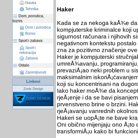
Nauka
Haker
Tehnika
Dom, porodica,
biznis
Kada se za nekoga kaÅ¾e da je
Dom i porodica
kompjuterske kriminalce koji 
Biznis
sigurnost računara i njihovih 
Sport i zabava
negativnom kontekstu postalo j
Sport i
zna za pozitivno značenje ove r
rekreacija
Haker je kompjuterski stručnja
Zabava
umreÅ¾avanju, programiranju, 
Ostalo
prevaziÅ¡ao neki problem u si
Zanimljivosti
maksimalnim iskoriÅ¡ćavanjem 
Linkovi
koji su koncentrisani na dugoro
Zonic Design
Iako haker moÅ¾e da konceptua
rjeÅ¡enje i da se bavi pisanje
prvenstveno brine o brzini. Hak
rjeÅ¡avanju vanrednih okolnosti 
Hakeri se uopÅ¡te ne bave kraj
Oni obično mijenjaju ono Å¡to d
transformiÅ¡u kako bi funkcioni