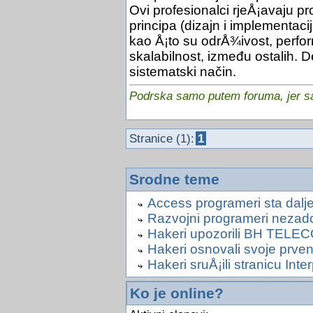
Ovi profesionalci rjeÅ¡avaju p
principa (dizajn i implementacij
kao Å¡to su odrÅ¾ivost, perfor
skalabilnost, između ostalih. 
sistematski način.
Podrska samo putem foruma, jer sam
Stranice (1):
1
Srodne teme
Access programeri sta dalje
Razvojni programeri nezad
Hakeri upozorili BH TELE
Hakeri osnovali svoje prve
Hakeri sruÅ¡ili stranicu Inte
Ko je online?