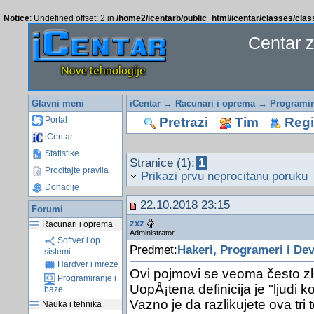
Notice
: Undefined offset: 2 in
/home2/icentarb/public_html/icentar/classes/cla
Centar 
Glavni meni
iCentar
→
Racunari i oprema
→
Programir
Pretrazi
Tim
Regis
Portal
iCentar
Statistike
Stranice (1):
1
Procitajte pravila
Prikazi prvu neprocitanu poruku
Donacije
22.10.2018 23:15
Forumi
zxz
Racunari i oprema
Administrator
Softver i op.
Predmet:
Hakeri, Programeri i Dev
sistemi
Hardver i mreze
Ovi pojmovi se veoma često zlo
Programiranje i
UopÅ¡tena definicija je "ljudi 
baze
Vazno je da razlikujete ova tri
Nauka i tehnika