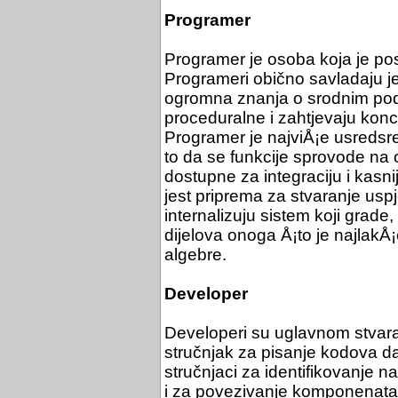
Programer
Programer je osoba koja je po
Programeri obično savladaju jed
ogromna znanja o srodnim podr
proceduralne i zahtjevaju konce
Programer je najviÅ¡e usredsre
to da se funkcije sprovode na 
dostupne za integraciju i kasn
jest priprema za stvaranje usp
internalizuju sistem koji grade, 
dijelova onoga Å¡to je najlakÅ¡
algebre.
Developer
Developeri su uglavnom stvar
stručnjak za pisanje kodova d
stručnjaci za identifikovanje n
i za povezivanje komponenata k