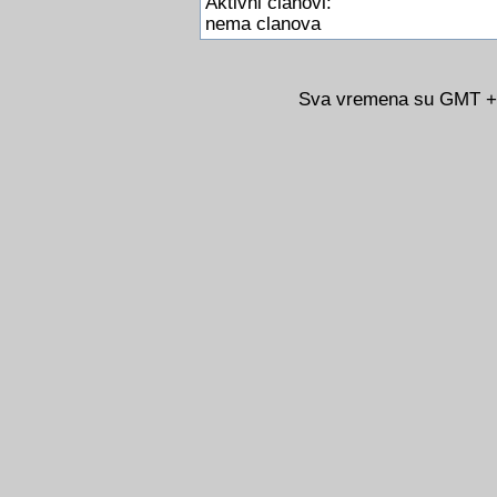
Aktivni clanovi:
nema clanova
Sva vremena su GMT +02