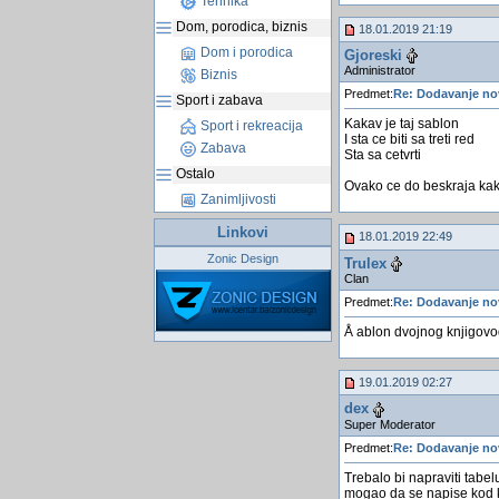
Tehnika
Dom, porodica, biznis
18.01.2019 21:19
Dom i porodica
Gjoreski
Administrator
Biznis
Predmet:
Re: Dodavanje no
Sport i zabava
Kakav je taj sablon
Sport i rekreacija
I sta ce biti sa treti red
Zabava
Sta sa cetvrti
Ostalo
Ovako ce do beskraja ka
Zanimljivosti
Linkovi
18.01.2019 22:49
Zonic Design
Trulex
Clan
Predmet:
Re: Dodavanje no
Å ablon dvojnog knjigovo
19.01.2019 02:27
dex
Super Moderator
Predmet:
Re: Dodavanje no
Trebalo bi napraviti tabe
mogao da se napise kod k