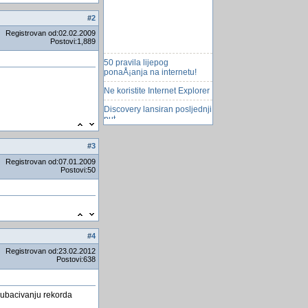
#
2
Registrovan od:02.02.2009
Postovi:1,889
50 pravila lijepog
ponaÅ¡anja na internetu!
Ne koristite Internet Explorer
Discovery lansiran posljednji
put
Funkcija molim pomoć
#
3
Koji servis za upload slika
koristite
Registrovan od:07.01.2009
Postovi:50
Neki novi clanovi
User control
Autonumber se ponavlja
Zaboravite punjache - ove
#
4
baterije che trajati godinama!
Registrovan od:23.02.2012
Postovi:638
Ima li kod vas poplava?
ciscenje jetre i zuci od
kamencica i masnoce sa
o ubacivanju rekorda
gorkim solima