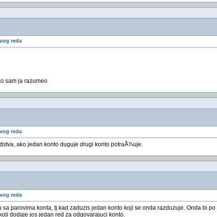
vog reda
ko sam ja razumeo
vog reda
dstva, ako jedan konto duguje drugi konto potraÅ¾uje.
vog reda
lu sa parovima konta, tj kad zaduzis jedan konto koji se onda razduzuje. Onda bi p
oji dodaje jos jedan red za odgovarajuci konto.