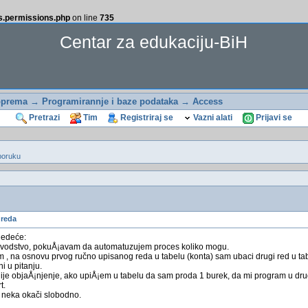
ss.permissions.php
on line
735
Centar za edukaciju-BiH
oprema
→
Programirannje i baze podataka
→
Access
Pretrazi
Tim
Registriraj se
Vazni alati
Prijavi se
poruku
 reda
ledeće:
ovodstvo, pokuÅ¡avam da automatuzujem proces koliko mogu.
m , na osnovu prvog ručno upisanog reda u tabelu (konta) sam ubaci drugi red u t
i u pitanju.
ije objaÅ¡njenje, ako upiÅ¡em u tabelu da sam proda 1 burek, da mi program u dru
t.
 neka okači slobodno.