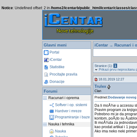
Notice
: Undefined offset: 2 in
/home2/icentarb/public_html/icentar/classes/cla
Glavni meni
iCentar
→
Racunari i 
Portal
iCentar
Stranice (1):
1
Statistike
Prikazi prvu neprocitanu 
Procitajte pravila
18.01.2019 12:27
Donacije
Trulex
Clan
Forumi
Predmet:
Dodavanje novog
Racunari i oprema
Softver i op. sistemi
Da li moÅ¾e u accessu s
Pravim program za knjig
Hardver i mreze
Potrebno mi je da progra
Programiranje i baze
kontom, poÅ¡to su Å¡ablon
Ili moÅ¾da za jednostavn
Nauka i tehnika
kao prodat artikal i 1 jogur
Ako ima neko neki primer
Nauka