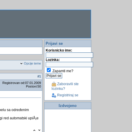
Prijavi se
Korisnicko ime:
Lozinka:
Opcije teme
Zapamti me?
#
1
Registrovan od:07.01.2009
Zaboravili ste
Postovi:50
lozinku?
Registriraj se
Izdvojeno
abelu sa određenim
gi red automatski upiÅ¡e