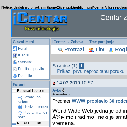
Notice
: Undefined offset: 2 in
/home2/icentarb/public_html/icentar/classes/cla
Centar 
Glavni meni
iCentar
→
Zabava
→
Trac partijanje
Pretrazi
Tim
Regis
Portal
iCentar
Statistike
Stranice (1):
1
Procitajte pravila
Prikazi prvu neprocitanu poruku
Donacije
14.03.2019 10:57
Forumi
Avko
Racunari i oprema
Administrator
Softver i op.
Predmet:
WWW proslavio 30 rode
sistemi
Hardver i mreze
World Wide Web jedna je od ino
Programiranje i
Å¾ivimo i radimo i neki je sma
baze
vremena.
Nauka i tehnika