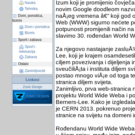
Izum koji je promijenio čovječan
Nauka
novim Google doodleom nazvali
Tehnika
naÅ¡eg vremena â€“ koji god od
Dom, porodica,
biznis
Web (WWW) sigurno nećete pogri
Dom i porodica
potpunosti promijenili način n
Biznis
slavimo 30. rođendan World 
Sport i zabava
Sport i
Za njegovo nastajanje zasluÅ¾
rekreacija
Lee, koji je krajem osamdeseti
Zabava
ciljem povezivanja i dijeljenja
Ostalo
sveučiliÅ¡ta i instituta diljem
Zanimljivosti
postao mnogo viÅ¡e od toga te 
Linkovi
stranica diljem svijeta.
Zonic Design
Zanimljivo, prva web-stranica 
projektu World Wide Weba i po
Berners-Lee. Kako je izgledala
je CERN 2013. pokrenuo proje
stranice na svijetu na domeni i
Rođendanu World Wide Weba p