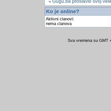
Gugu.ba proslavio svoj veli
Ko je online?
Aktivni clanovi:
nema clanova
Sva vremena su GMT +0