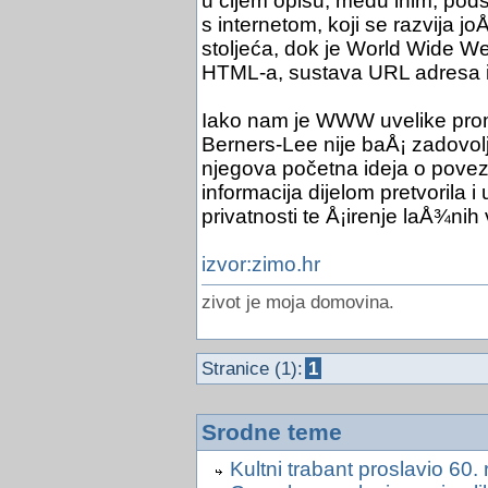
u čijem opisu, među inim, po
s internetom, koji se razvija j
stoljeća, dok je World Wide W
HTML-a, sustava URL adresa 
Iako nam je WWW uvelike promi
Berners-Lee nije baÅ¡ zadovolj
njegova početna ideja o povez
informacija dijelom pretvorila i
privatnosti te Å¡irenje laÅ¾nih v
izvor:zimo.hr
zivot je moja domovina.
Stranice (1):
1
Srodne teme
Kultni trabant proslavio 60