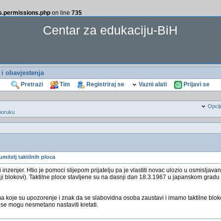
ss.permissions.php
on line
735
Centar za edukaciju-BiH
i i obavjestenja
Pretrazi
Tim
Registriraj se
Vazni alati
Prijavi se
Opcij
poruku
umitelj taktilnih ploca
inzenjer. Htio je pomoci slijepom prijatelju pa je vlastiti novac ulozio u osmisljavanj
nji blokovi). Taktilne ploce stavljene su na dasnji dan 18.3.1967 u japanskom gra
 koje su upozorenje i znak da se slabovidna osoba zaustavi i imamo taktilne blok
e mogu nesmetano nastaviti kretati.