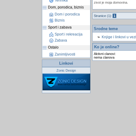
Tehnika
zivot je moja domovina.
Dom, porodica, biznis
Dom i porodica
Stranice (1):
1
Biznis
Sport i zabava
Srodne teme
Sport i rekreacija
Knjige i linkovi u ve
Zabava
Ko je online?
Ostalo
Aktivni clanovi:
Zanimljivosti
nema clanova
Linkovi
Zonic Design