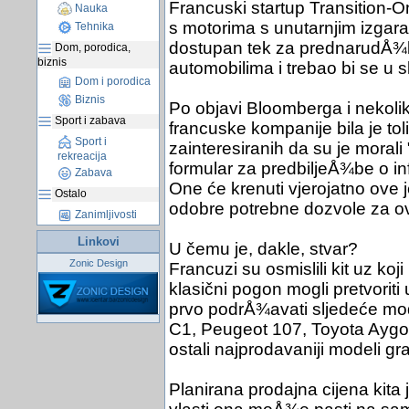
Francuski startup Transition-O
Nauka
s motorima s unutarnjim izgaran
Tehnika
dostupan tek za prednarudÅ¾b
Dom, porodica,
biznis
automobilima i trebao bi se u s
Dom i porodica
Biznis
Po objavi Bloomberga i nekoliko
Sport i zabava
francuske kompanije bila je to
Sport i
zainteresiranih da su je morali "
rekreacija
formular za predbiljeÅ¾be o 
Zabava
One će krenuti vjerojatno ove 
Ostalo
odobre potrebne dozvole za ov
Zanimljivosti
Linkovi
U čemu je, dakle, stvar?
Zonic Design
Francuzi su osmislili kit uz koj
klasični pogon mogli pretvoriti
prvo podrÅ¾avati sljedeće mode
C1, Peugeot 107, Toyota Aygo 
ostali najprodavaniji modeli g
Planirana prodajna cijena kita 