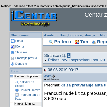
Notice
: Undefined offset: 2 in
/home2/icentarb/public_html/icentar/classes/cla
Centar 
Glavni meni
iCentar
→
Dom_Porodica_zdravlje
→
Moj 
Pretrazi
Tim
Regis
Portal
iCentar
Statistike
Stranice (1):
1
Procitajte pravila
Prikazi prvu neprocitanu poruku
Donacije
06.08.2019 00:17
Forumi
Avko
Racunari i oprema
Administrator
Softver i op.
Predmet:
kit za pretvaranje auta u
sistemi
Hardver i mreze
Francuzi nude kit za pretvaranj
Programiranje i
8.500 eura
baze
Nauka i tehnika