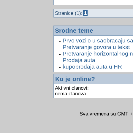
Stranice (1):
1
Srodne teme
Prvo vozilo u saobracaju sa
Pretvaranje govora u tekst
Pretvaranje horizontalnog ni
Prodaja auta
kupoprodaja auta u HR
Ko je online?
Aktivni clanovi:
nema clanova
Sva vremena su GMT +02