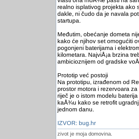
vlasti ona moÅ¾e pasti na samo
realno isplativog projekta ako 
dakle, ni čudo da je navala po
startupa.
Međutim, obećanje dometa nije
kako će njihov set omogućiti 
pogonjeni baterijama i elektr
kilometara. NajviÅ¡a brzina tr
ambicioznijem od gradske voÅ¾nj
Prototip već postoji
Na prototipu, izrađenom od Re
prostor motora i rezervoara za
riječ je o istom modelu baterij
kaÅ¾u kako se retrofit ugradn
jednom danu.
IZVOR: bug.hr
zivot je moja domovina.