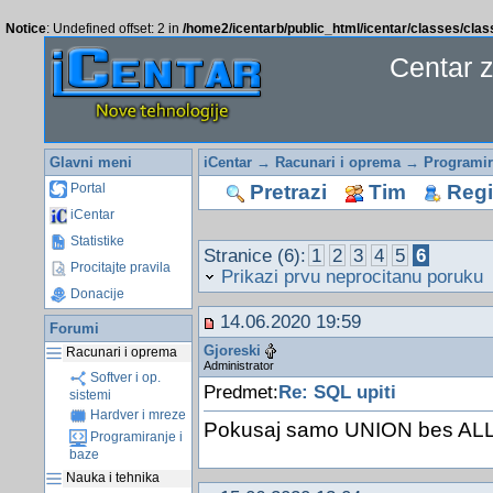
Notice
: Undefined offset: 2 in
/home2/icentarb/public_html/icentar/classes/cla
Centar 
Glavni meni
iCentar
→
Racunari i oprema
→
Programir
Pretrazi
Tim
Regis
Portal
iCentar
Statistike
Stranice (6):
1
2
3
4
5
6
Procitajte pravila
Prikazi prvu neprocitanu poruku
Donacije
14.06.2020 19:59
Forumi
Gjoreski
Racunari i oprema
Administrator
Softver i op.
Predmet:
Re: SQL upiti
sistemi
Hardver i mreze
Pokusaj samo UNION bes AL
Programiranje i
baze
Nauka i tehnika