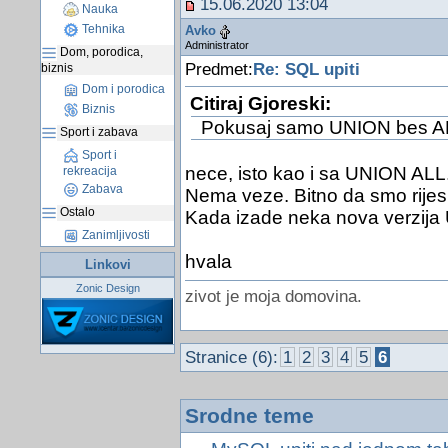
15.06.2020 13:04
Nauka
Tehnika
Avko
Administrator
Dom, porodica,
Predmet:
Re: SQL upiti
biznis
Dom i porodica
Citiraj Gjoreski:
Biznis
Pokusaj samo UNION bes A
Sport i zabava
Sport i
nece, isto kao i sa UNION ALL
rekreacija
Zabava
Nema veze. Bitno da smo rijesi
Ostalo
Kada izade neka nova verzija 
Zanimljivosti
hvala
Linkovi
Zonic Design
zivot je moja domovina.
Stranice (6):
1
2
3
4
5
6
Srodne teme