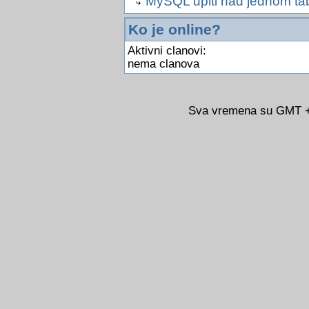
MySQL upiti nad jednom ta
Ko je online?
Aktivni clanovi:
nema clanova
Sva vremena su GMT +0