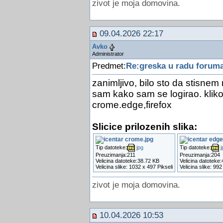
zivot je moja domovina.
09.04.2026 22:17
Avko
Administrator
Predmet:
Re:greska u radu forum
zanimljivo, bilo sto da stisnem
sam kako sam se logirao. kliko
crome.edge,firefox
Slicice prilozenih slika:
Tip datoteke:
jpg
Tip datoteke:
j
Preuzimanja:211
Preuzimanja:204
Velicina datoteke:38.72 KB
Velicina datoteke
Velicina slike: 1032 x 497 Pikseli
Velicina slike: 992
zivot je moja domovina.
10.04.2026 10:53