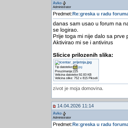
Avko
Administrator
Predmet:
Re:greska u radu forum
danas sam usao u forum na na
se logirao.
Prije toga mi nije dalo sa prve
Aktivirao mi se i antivirus
Slicice prilozenih slika:
Tip datoteke:
jpg
Preuzimanja:225
Velicina datoteke:92.83 KB
Velicina slike: 752 x 815 Pikseli
zivot je moja domovina.
14.04.2026 11:14
Avko
Administrator
Predmet:
Re:greska u radu forum