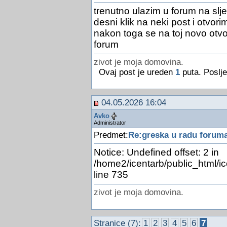
trenutno ulazim u forum na slje
desni klik na neki post i otvori
nakon toga se na toj novo otvor
forum
zivot je moja domovina.
Ovaj post je ureden
1
puta. Poslje
04.05.2026 16:04
Avko
Administrator
Predmet:
Re:greska u radu forum
Notice: Undefined offset: 2 in
/home2/icentarb/public_html/i
line 735
zivot je moja domovina.
Stranice (7):
1
2
3
4
5
6
7