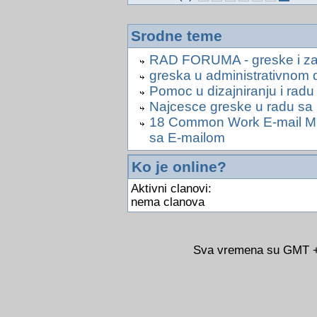
Srodne teme
RAD FORUMA - greske i zas
greska u administrativnom d
Pomoc u dizajniranju i radu
Najcesce greske u radu s
18 Common Work E-mail Mis
sa E-mailom
Ko je online?
Aktivni clanovi:
nema clanova
Sva vremena su GMT +0