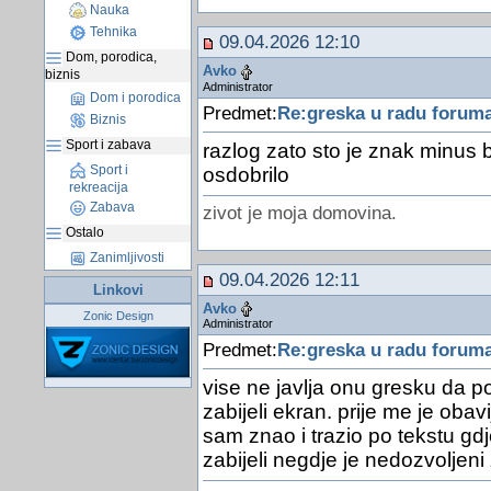
Nauka
Tehnika
09.04.2026 12:10
Dom, porodica,
Avko
biznis
Administrator
Dom i porodica
Predmet:
Re:greska u radu forum
Biznis
Sport i zabava
razlog zato sto je znak minus 
Sport i
osdobrilo
rekreacija
Zabava
zivot je moja domovina.
Ostalo
Zanimljivosti
09.04.2026 12:11
Linkovi
Avko
Zonic Design
Administrator
Predmet:
Re:greska u radu forum
vise ne javlja onu gresku da p
zabijeli ekran. prije me je obav
sam znao i trazio po tekstu gd
zabijeli negdje je nedozvoljeni