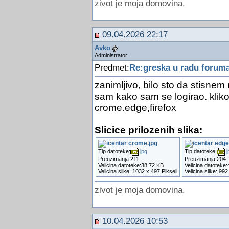
zivot je moja domovina.
09.04.2026 22:17
Avko
Administrator
Predmet:
Re:greska u radu forum
zanimljivo, bilo sto da stisnem
sam kako sam se logirao. kliko
crome.edge,firefox
Slicice prilozenih slika:
Tip datoteke:
jpg
Tip datoteke:
j
Preuzimanja:211
Preuzimanja:204
Velicina datoteke:38.72 KB
Velicina datoteke
Velicina slike: 1032 x 497 Pikseli
Velicina slike: 992
zivot je moja domovina.
10.04.2026 10:53