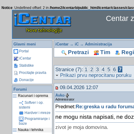
Notice
: Undefined offset: 2 in
/home2/icentarb/public_html/icentar/classes/cla
Centar 
Glavni meni
iCentar
→
iC
→
Administracija
Pretrazi
Tim
Regis
Portal
iCentar
Statistike
Stranice (7):
1
2
3
4
5
6
7
Procitajte pravila
Prikazi prvu neprocitanu poruku
Donacije
09.04.2026 12:07
Forumi
Avko
Racunari i oprema
Administrator
Softver i op.
Predmet:
Re:greska u radu forum
sistemi
Hardver i mreze
ne mogu nista napisati, ne doz
Programiranje i
baze
zivot je moja domovina.
Nauka i tehnika