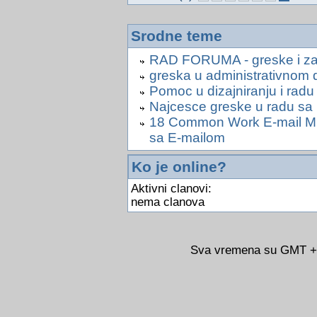
Srodne teme
RAD FORUMA - greske i zas
greska u administrativnom d
Pomoc u dizajniranju i radu
Najcesce greske u radu s
18 Common Work E-mail Mis
sa E-mailom
Ko je online?
Aktivni clanovi:
nema clanova
Sva vremena su GMT +02