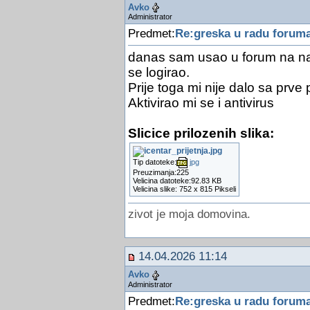
Avko
Administrator
Predmet:
Re:greska u radu forum
danas sam usao u forum na na
se logirao.
Prije toga mi nije dalo sa prve
Aktivirao mi se i antivirus
Slicice prilozenih slika:
Tip datoteke:
jpg
Preuzimanja:225
Velicina datoteke:92.83 KB
Velicina slike: 752 x 815 Pikseli
zivot je moja domovina.
14.04.2026 11:14
Avko
Administrator
Predmet:
Re:greska u radu forum