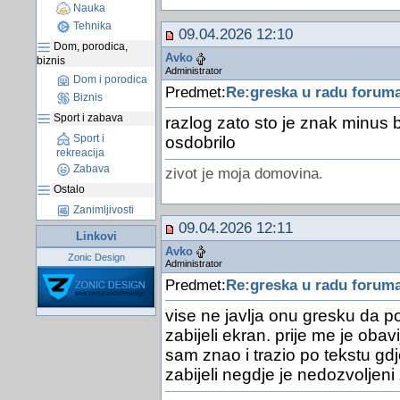
Nauka
Tehnika
09.04.2026 12:10
Dom, porodica,
Avko
biznis
Administrator
Dom i porodica
Predmet:
Re:greska u radu forum
Biznis
Sport i zabava
razlog zato sto je znak minus 
Sport i
osdobrilo
rekreacija
Zabava
zivot je moja domovina.
Ostalo
Zanimljivosti
09.04.2026 12:11
Linkovi
Avko
Zonic Design
Administrator
Predmet:
Re:greska u radu forum
vise ne javlja onu gresku da p
zabijeli ekran. prije me je obav
sam znao i trazio po tekstu gd
zabijeli negdje je nedozvoljeni