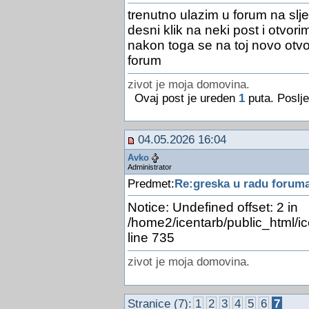
trenutno ulazim u forum na slje
desni klik na neki post i otvori
nakon toga se na toj novo otvor
forum
zivot je moja domovina.
Ovaj post je ureden
1
puta. Poslje
04.05.2026 16:04
Avko
Administrator
Predmet:
Re:greska u radu forum
Notice: Undefined offset: 2 in
/home2/icentarb/public_html/i
line 735
zivot je moja domovina.
Stranice (7):
1
2
3
4
5
6
7