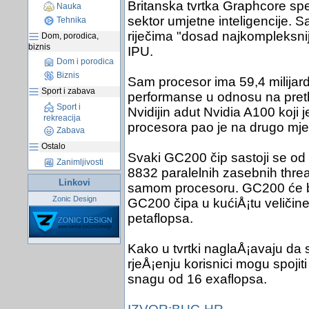
Britanska tvrtka Graphcore spe
Nauka
sektor umjetne inteligencije. S
Tehnika
riječima "dosad najkompleksnij
Dom, porodica,
biznis
IPU.
Dom i porodica
Biznis
Sam procesor ima 59,4 milijard
Sport i zabava
performanse u odnosu na pret
Sport i
Nvidijin adut Nvidia A100 koji
rekreacija
procesora pao je na drugo mjest
Zabava
Ostalo
Svaki GC200 čip sastoji se od 
Zanimljivosti
8832 paralelnih zasebnih thr
Linkovi
samom procesoru. GC200 će bi
Zonic Design
GC200 čipa u kućiÅ¡tu veličin
petaflopsa.
Kako u tvrtki naglaÅ¡avaju da 
rjeÅ¡enju korisnici mogu spoji
snagu od 16 exaflopsa.