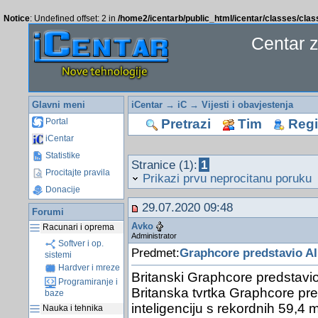
Notice
: Undefined offset: 2 in
/home2/icentarb/public_html/icentar/classes/cla
Centar 
Glavni meni
iCentar
→
iC
→
Vijesti i obavjestenja
Pretrazi
Tim
Regis
Portal
iCentar
Statistike
Stranice (1):
1
Procitajte pravila
Prikazi prvu neprocitanu poruku
Donacije
29.07.2020 09:48
Forumi
Avko
Racunari i oprema
Administrator
Softver i op.
Predmet:
Graphcore predstavio AI
sistemi
Hardver i mreze
Britanski Graphcore predstavio
Programiranje i
Britanska tvrtka Graphcore pr
baze
inteligenciju s rekordnih 59,4 m
Nauka i tehnika