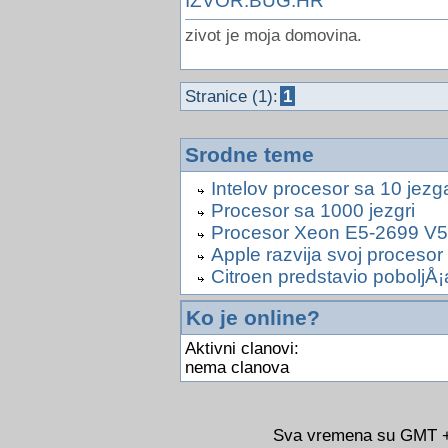
IZVOR:BUG.HR
zivot je moja domovina.
Stranice (1):
1
Srodne teme
Intelov procesor sa 10 jezg
Procesor sa 1000 jezgri
Procesor Xeon E5-2699 V5
Apple razvija svoj procesor
Citroen predstavio poboljÅ¡
Ko je online?
Aktivni clanovi:
nema clanova
Sva vremena su GMT +0