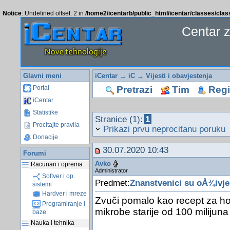
Notice
: Undefined offset: 2 in
/home2/icentarb/public_html/icentar/classes/cla
Centar 
Glavni meni
iCentar
→
iC
→
Vijesti i obavjestenja
Pretrazi
Tim
Regis
Portal
iCentar
Statistike
Stranice (1):
1
Procitajte pravila
Prikazi prvu neprocitanu poruku
Donacije
30.07.2020 10:43
Forumi
Avko
Racunari i oprema
Administrator
Softver i op.
Predmet:
Znanstvenici su oÅ¾ivjel
sistemi
Hardver i mreze
Zvuči pomalo kao recept za hor
Programiranje i
mikrobe starije od 100 milijun
baze
Nauka i tehnika