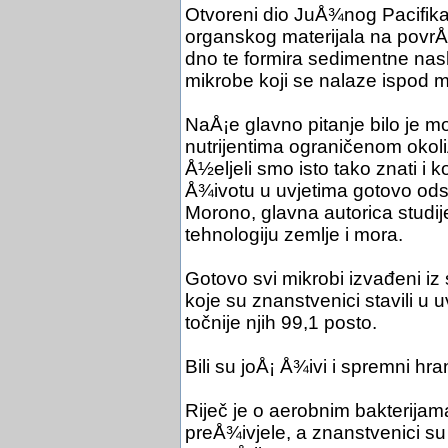
Otvoreni dio JuÅ¾nog Pacifika
organskog materijala na povrÅ¡i
dno te formira sedimentne nasl
mikrobe koji se nalaze ispod 
NaÅ¡e glavno pitanje bilo je m
nutrijentima ograničenom okoliÅ
Å½eljeli smo isto tako znati i 
Å¾ivotu u uvjetima gotovo odsu
Morono, glavna autorica studij
tehnologiju zemlje i mora.
Gotovo svi mikrobi izvađeni iz
koje su znanstvenici stavili u u
točnije njih 99,1 posto.
Bili su joÅ¡ Å¾ivi i spremni hr
Riječ je o aerobnim bakterijama
preÅ¾ivjele, a znanstvenici su 