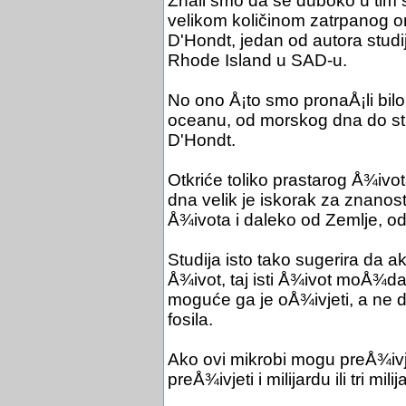
Znali smo da se duboko u tim 
velikom količinom zatrpanog 
D'Hondt, jedan od autora studij
Rhode Island u SAD-u.
No ono Å¡to smo pronaÅ¡li bil
oceanu, od morskog dna do st
D'Hondt.
Otkriće toliko prastarog Å¾iv
dna velik je iskorak za znanost
Å¾ivota i daleko od Zemlje, 
Studija isto tako sugerira da 
Å¾ivot, taj isti Å¾ivot moÅ¾da p
moguće ga je oÅ¾ivjeti, a ne d
fosila.
Ako ovi mikrobi mogu preÅ¾iv
preÅ¾ivjeti i milijardu ili tri m