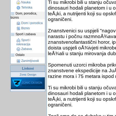
Ti su mikrobi bili u stanju oču
Nauka
dinosauri hodali planetom i u 
Tehnika
teÅ¡ki, a nutrijenti koji su ops
Dom, porodica,
biznis
ograničeni.
Dom i porodica
Biznis
Znanstvenici su uspjeli "nagov
Sport i zabava
narastu i počnu razmnoÅ¾avat
Sport i
znanstvenofantastični horor, ip
rekreacija
doista uspjeli oÅ¾ivjeti mikrob
Zabava
leÅ¾ali u stanju mirovanja du
Ostalo
Zanimljivosti
Spomenuti uzorci mikroba priku
Linkovi
znanstvene ekspedicije na Ju
Zonic Design
razine mora i 75 metara ispod
Ti su mikrobi bili u stanju oču
dinosauri hodali planetom i u 
teÅ¡ki, a nutrijenti koji su ops
ograničeni.