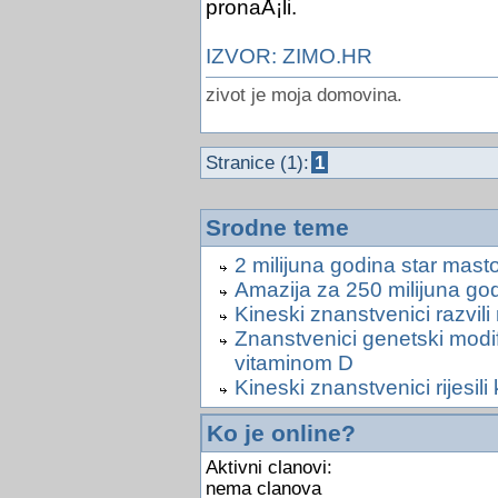
pronaÅ¡li.
IZVOR: ZIMO.HR
zivot je moja domovina.
Stranice (1):
1
Srodne teme
2 milijuna godina star mas
Amazija za 250 milijuna god
Kineski znanstvenici razvili
Znanstvenici genetski modific
vitaminom D
Kineski znanstvenici rijesil
Ko je online?
Aktivni clanovi:
nema clanova