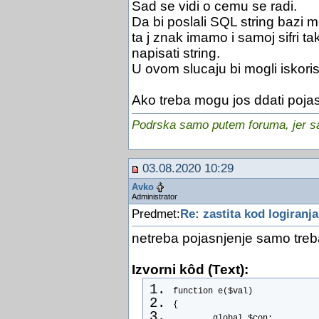
Sad se vidi o cemu se radi.
Da bi poslali SQL string bazi m
ta j znak imamo i samoj sifri 
napisati string.
U ovom slucaju bi mogli iskoris
Ako treba mogu jos ddati pojas
Podrska samo putem foruma, jer sam
03.08.2020 10:29
Avko
Administrator
Predmet:
Re: zastita kod logiranja
netreba pojasnjenje samo treba 
Izvorni kôd (Text):
function e($val)
{
        global $con;