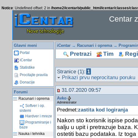
Notice
: Undefined offset: 2 in
/home2/icentarb/public_html/icentar/classes/cla
Centar 
Glavni meni
iCentar
→
Racunari i oprema
→
Programir
Pretrazi
Tim
Regis
Portal
iCentar
Statistike
Stranice (1):
1
Procitajte pravila
Prikazi prvu neprocitanu poruku
Donacije
31.07.2020 09:57
Forumi
Avko
Racunari i oprema
Administrator
Softver i op.
Predmet:
zastita kod logiranja
sistemi
Hardver i mreze
Nakon sto korisnik ispise podat
Programiranje i
salju u upit i pretrazuje baza. 
baze
ostetiti bazu podataka. Iz toga
Nauka i tehnika