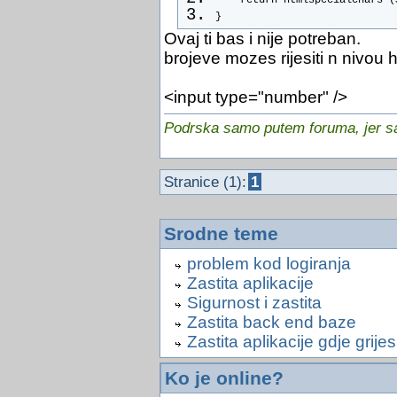
}
Ovaj ti bas i nije potreban.
brojeve mozes rijesiti n nivou 
<input type="number" />
Podrska samo putem foruma, jer sam
Stranice (1):
1
Srodne teme
problem kod logiranja
Zastita aplikacije
Sigurnost i zastita
Zastita back end baze
Zastita aplikacije gdje grije
Ko je online?