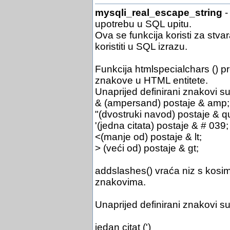
mysqli_real_escape_string
-
upotrebu u SQL upitu.
Ova se funkcija koristi za stv
koristiti u SQL izrazu.
Funkcija htmlspecialchars () p
znakove u HTML entitete.
Unaprijed definirani znakovi su
& (ampersand) postaje & amp;
"(dvostruki navod) postaje & q
'(jedna citata) postaje & # 039;
<(manje od) postaje & lt;
> (veći od) postaje & gt;
addslashes() vraća niz s kosim
znakovima.
Unaprijed definirani znakovi su
jedan citat (')