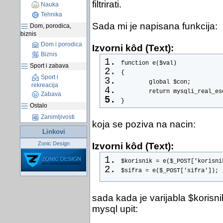
filtrirati.
Nauka
Tehnika
Sada mi je napisana funkcija:
Dom, porodica,
biznis
Dom i porodica
Izvorni kôd (Text):
Biznis
function e($val)
Sport i zabava
{
Sport i
        global $con;
rekreacija
        return mysqli_real_es
Zabava
}
Ostalo
Zanimljivosti
koja se poziva na nacin:
Linkovi
Zonic Design
Izvorni kôd (Text):
$korisnik = e($_POST['korisni
$sifra = e($_POST['sifra']);
sada kada je varijabla $korisni
mysql upit: