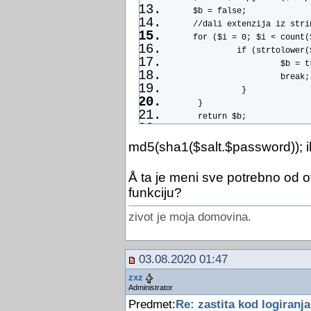
     $b = false;
     //dali extenzija iz stri
     for ($i = 0; $i < count(
              if (strtolower(
                       $b = t
                       break;
               }
      }
      return $b;
}
md5(sha1($salt.$password)); il
Å ta je meni sve potrebno od ov
funkciju?
zivot je moja domovina.
03.08.2020 01:47
zxz
Administrator
Predmet:
Re: zastita kod logiranja