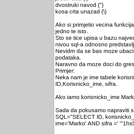
dvostruki navod (")
kosa crta unazad (\)
Ako si primjetio vecina funkcij
jedno te isto.
Sto se tice upisa u bazu najvec
nivou sql-a odnosno predstavlj
Nevidm da se bas moze ubaciti 
podataka.
Naravno da moze doci do gresk
Primjer:
Neka nam je ime tabele korisni
ID,Korisnicko_ime, sifra.
Ako iamo korisnicko_ime Marko
Sada da pokusamo napraviti se
SQL="SELECT ID, korisnicko_
ime='Marko' AND sifra =' '"1hs