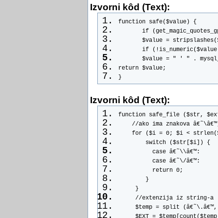
Izvorni kôd (Text):
function safe($value) {
       if (get_magic_quotes_g
       $value = stripslashes(
       if (!is_numeric($value
       $value = " ' " . mysql
return $value;
}
Izvorni kôd (Text):
function safe_file ($str, $ex
    //ako ima znakova â€˜\â€™
    for ($i = 0; $i < strlen(
        switch ($str[$i]) {
          case â€˜\\â€™:
          case â€˜\/â€™:
          return 0;
        }
     }
     //extenzija iz string-a
     $temp = split (â€˜\.â€™,
     $EXT = $temp[count($temp