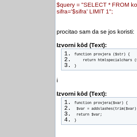
$query = "SELECT * FROM kori
sifra='$sifra' LIMIT 1";
procitao sam da se jos koristi:
Izvorni kôd (Text):
function provjera ($str) {
    return htmlspecialchars (
}
i
Izvorni kôd (Text):
function provjera($var) {
 $var = addslashes(trim($var)
 return $var;
}