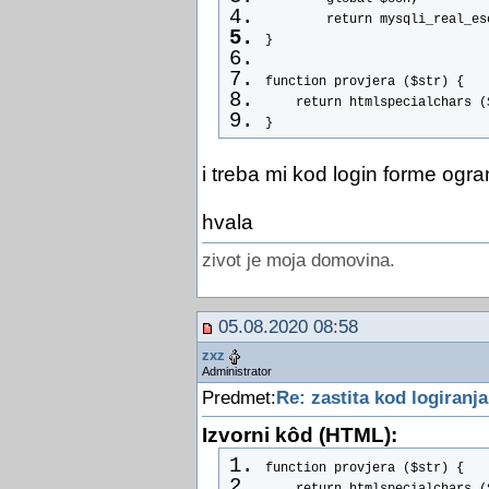
        return mysqli_real_es
}
function provjera ($str) {
    return htmlspecialchars (
}
i treba mi kod login forme ogra
hvala
zivot je moja domovina.
05.08.2020 08:58
zxz
Administrator
Predmet:
Re: zastita kod logiranja
Izvorni kôd (HTML):
function provjera ($str) {
    return htmlspecialchars (