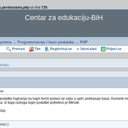
ss.permissions.php
on line
735
Centar za edukaciju-BiH
oprema
→
Programirannje i baze podataka
→
PHP
Pretrazi
Tim
Registriraj se
Vazni alati
Prijavi se
poruku
nja
podatke logiranja na login formi podaci se salju u upit i pretrazuje baza. Korisnik 
a. Iz toga razloga login podatke potrebno je filtrirati.
ija:
$val)