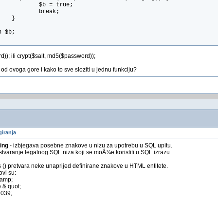
            $b = true;
            break;
    }
n $b;
); ili crypt($salt, md5($password));
od ovoga gore i kako to sve sloziti u jednu funkciju?
giranja
ring
- izbjegava posebne znakove u nizu za upotrebu u SQL upitu.
 stvaranje legalnog SQL niza koji se moÅ¾e koristiti u SQL izrazu.
 () pretvara neke unaprijed definirane znakove u HTML entitete.
ovi su:
 amp;
 & quot;
 039;