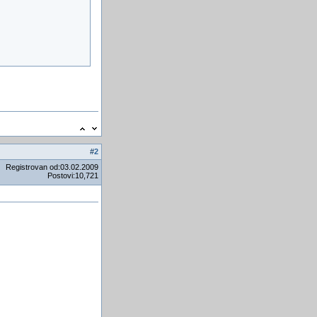
#
2
Registrovan od:03.02.2009
Postovi:10,721