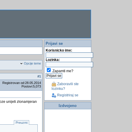
Prijavi se
Korisnicko ime:
Lozinka:
Opcije teme
Zapamti me?
#
1
Registrovan od:28.05.2014
Zaboravili ste
Postovi:5,073
lozinku?
Registriraj se
moze unijeti zlonamjeran
Izdvojeno
Preuzmi