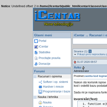
Notice
: Undefined offset: 2 in
/home2/icentarb/public_html/icentar/classes/cla
Glavni meni
iCentar
→
Racunari i 
Portal
iCentar
Stranice (1):
1
Statistike
Prikazi prvu neprocitanu 
Procitajte pravila
31.07.2020 09:57
Donacije
Avko
Administrator
Forumi
Predmet:
zastita kod logira
Racunari i oprema
Softver i op. sistemi
Nakon sto korisnik ispise 
kod i ostetiti bazu podatak
Hardver i mreze
Programiranje i baze
Sada mi je napisana funkc
Nauka i tehnika
Izvorni kôd (Text):
Nauka
function e(