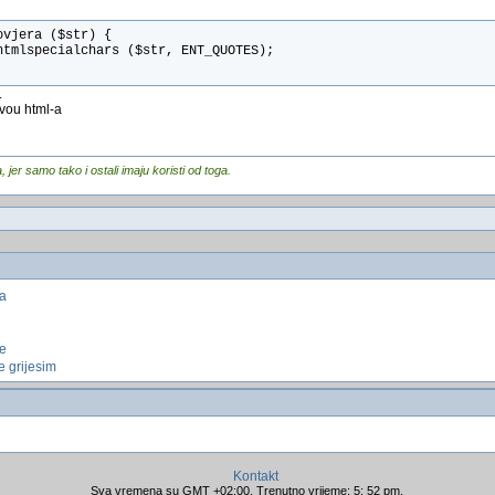
ovjera ($str) {
htmlspecialchars ($str, ENT_QUOTES);
.
ivou html-a
er samo tako i ostali imaju koristi od toga.
ja
ze
e grijesim
Kontakt
Sva vremena su GMT +02:00. Trenutno vrijeme: 5: 52 pm.