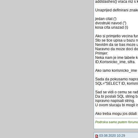
addslashes() vraća niz s
Unaprijed definirani znak
jedan citat (')
dvostruki navod (")
kosa crta unazad (\)
Ako si primjetio vecina fu
Sto se tice upisa u bazu 
Nevidm da se bas moze uba
Naravno da moze doci do 
Primjer:
Neka nam je ime tabele ko
ID,Korisnicko_ime, sifra.
Ako iamo korisnicko_ime 
Sada da pokusamo napravi
SQL="SELECT ID, korisnic
Sad se vidi o cemu se rad
Da bi poslali SQL string b
ispravno napisati string.
U ovom slucaju bi mogli is
Ako treba mogu jos ddati 
Podrska samo putem foruma, j
03.08.2020 10:29