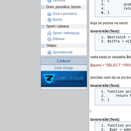
Tehnika
{
        glo
Dom, porodica, biznis
        ret
}
Dom i porodica
Biznis
koja se poziva na nacin:
Sport i zabava
Izvorni kôd (Text):
Sport i rekreacija
$korisnik =
Zabava
$sifra = e(
Ostalo
Zanimljivosti
sada kada je varijabla $ko
Linkovi
$query = "SELECT * FROM k
Zonic Design
procitao sam da se jos kor
Izvorni kôd (Text):
function pr
    return 
}
i
Izvorni kôd (Text):
function pr
 $var = add