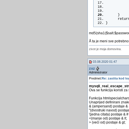
           
           
           
      }
      retur
}
md5(sha1($salt.$password)
Å ta je meni sve potrebno 
zivot je moja domovina.
03.08.2020 01:47
zxz
Administrator
Predmet:
Re: zastita kod lo
mysqli_real_escape_st
Ova se funkcija koristi za
Funkcija htmlspecialchars
Unaprijed definirani znak
& (ampersand) postaje &
"(dvostruki navod) postaje
'(jedna citata) postaje & #
<(manje od) postaje & lt;
> (veći od) postaje & gt;