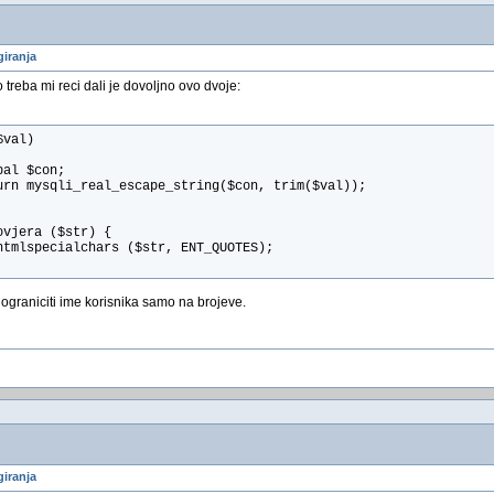
giranja
treba mi reci dali je dovoljno ovo dvoje:
$val)
bal $con;
urn mysqli_real_escape_string($con, trim($val));
ovjera ($str) {
htmlspecialchars ($str, ENT_QUOTES);
 ograniciti ime korisnika samo na brojeve.
giranja