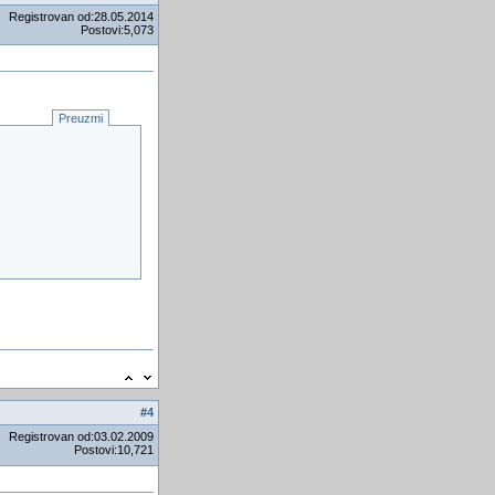
Registrovan od:28.05.2014
Postovi:5,073
Preuzmi
#
4
Registrovan od:03.02.2009
Postovi:10,721