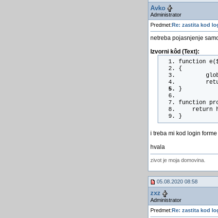
Avko
Administrator
Predmet:
Re: zastita kod lo
netreba pojasnjenje samo 
Izvorni kôd (Text):
function e(
{
        glo
        ret
}
function pr
    return 
}
i treba mi kod login forme
hvala
zivot je moja domovina.
05.08.2020 08:58
zxz
Administrator
Predmet:
Re: zastita kod lo