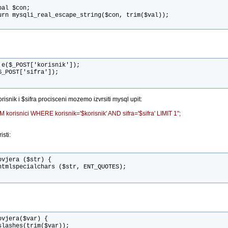
bal $con;
urn mysqli_real_escape_string($con, trim($val));
 e($_POST['korisnik']);
$_POST['sifra']);
risnik i $sifra procisceni mozemo izvrsiti mysql upit:
orisnici WHERE korisnik='$korisnik' AND sifra='$sifra' LIMIT 1";
isti:
ovjera ($str) {
htmlspecialchars ($str, ENT_QUOTES);
ovjera($var) {
slashes(trim($var));