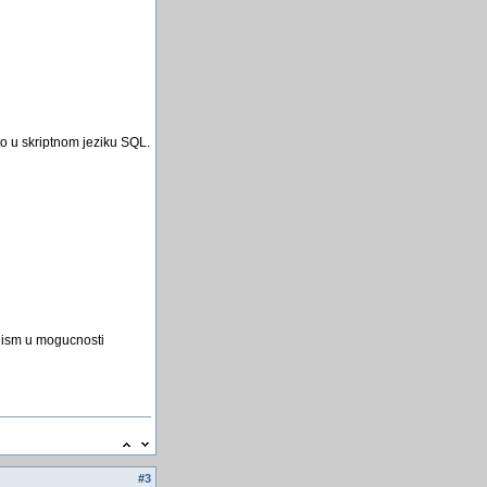
to u skriptnom jeziku SQL.
 nism u mogucnosti
#
3