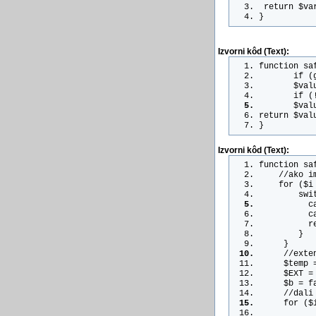
 return $va
}
Izvorni kôd (Text):
function sa
       if (
       $val
       if (
       $val
return $val
}
Izvorni kôd (Text):
function sa
    //ako i
    for ($i
        swi
          c
          c
          r
        }
     }
     //exte
     $temp 
     $EXT =
     $b = f
     //dali
     for ($
           