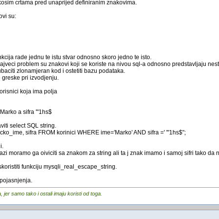
 kosim crtama pred unaprijed definiranim znakovima.
ovi su:
nkcija rade jednu te istu stvar odnosno skoro jedno te isto.
najveci problem su znakovi koji se koriste na nivou sql-a odnosno predstavljaju nes
citi zlonamjeran kod i ostetiti bazu podataka.
greske pri izvodjenju.
risnici koja ima polja
Marko a sifra '"1hs$
ti select SQL string.
ko_ime, sifra FROM korinici WHERE ime='Marko' AND sifra =' '"1hs$";
i.
azi moramo ga oiviciti sa znakom za string ali ta j znak imamo i samoj sifri tako da
koristiti funkciju mysqli_real_escape_string.
pojasnjenja.
er samo tako i ostali imaju koristi od toga.