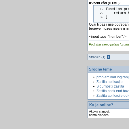
Izvorni kôd (HTML):
function pr
    return 
}
Ovaj ti bas i nije potreban
brojeve mozes rijesiti n n
<input type="number" />
Podrska samo putem foruma, j
Stranice (1):
1
Srodne teme
problem kod logiran
Zastita aplikacije
Sigurnost i zastita
Zastita back end ba
Zastita aplikacije gdj
Ko je online?
Aktivni clanovi:
nema clanova