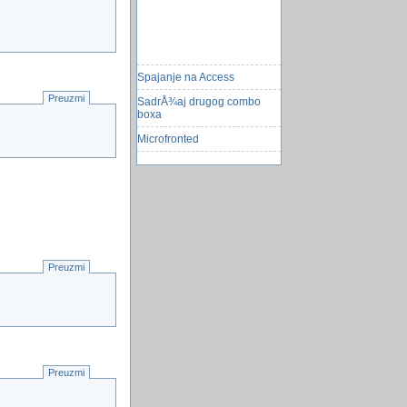
Spajanje na Access
SadrÅ¾aj drugog combo
Preuzmi
boxa
Microfronted
Tema za shoppingholičare
BAT file: privatni folder
zasticen sifrom
Virus helpme!
Ukrao traktor na otoku Krku i
bjeÅ¾ao policiji
Preuzmi
Masoni
Canon Ir 2220 Instalacija I
PodeÅ avanje
Problem
Balkanu prijeti svinjska gripa
Preuzmi
Umrla najstarija osoba na
svijetu