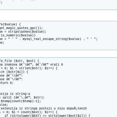
r;
fe($value) {
get_magic_quotes_gpc());
ue = stripslashes($value);
!is_numeric($value))
ue = " ' " . mysql_real_escape_string($value) . " ' ";
ue;
fe_file ($str, $ext) {
ma znakova â€˜\â€™, â€˜/â€™ vrati 0
 = 0; $i < strlen($str); $i++) {
tch ($str[$i]) {
ase â€˜\\â€™:
ase â€˜\/â€™:
eturn 0;
nzija iz string-a
= split (â€˜\.â€™, $str);
 $temp[count($temp)-1];
alse;
 extenzija iz stringa postoji u nizu dopuÅ¡tenih
i = 0; $i < count($ext); $i++) {
   if (strtolower($EXT) == strtolower($ext[$i])) {