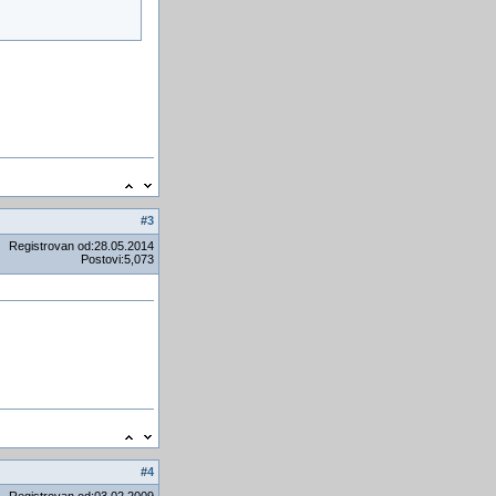
Kapsula "Sojuz" spustila se
na Zemlju
Ovo su najbolji browseri za
Windows 11
Najveća kornjača na svijetu!
ProÅ¡lo je sto godina od
osvajanja JuÅ¾nog pola
Zdravi napitci
PDV u Exel-u
#
3
Ospice
Registrovan od:28.05.2014
Postovi:5,073
Å kodina aplikacija po sluhu
otkriva kvar
#
4