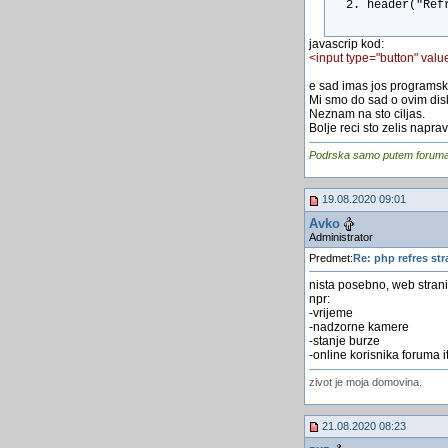
header("Ref
javascrip kod:
<input type="button" valu
e sad imas jos programski
Mi smo do sad o ovim disk
Neznam na sto ciljas.
Bolje reci sto zelis naprav
Podrska samo putem foruma, j
19.08.2020 09:01
Avko
Administrator
Predmet:
Re: php refres str
nista posebno, web strani
npr:
-vrijeme
-nadzorne kamere
-stanje burze
-online korisnika foruma i
zivot je moja domovina.
21.08.2020 08:23