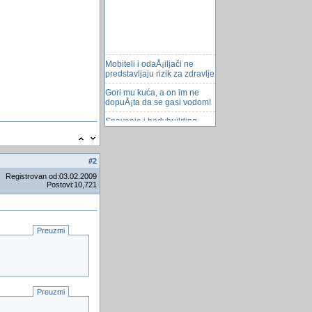
Mobiteli i odaÅ¡iljači ne
predstavljaju rizik za zdravlje
Gori mu kuća, a on im ne
dopuÅ¡ta da se gasi vodom!
Spavanje i bodybuilding
Na Marsu viÅ¡e vode nego
na Zemlji?
#
2
shell i kill funkcija u VB6
Registrovan od:03.02.2009
Count polja
Postovi:10,721
Spajanje na Access
Slanje XML fajla preko API
Preuzmi
donald i njegove zene
Search SQL
Tuzlanski Pilsner među top
deset u svijetu
Preuzmi
POPIS i sve o njemu