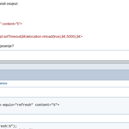
undi osvjezi.
:
" content="5">
t:setTimeout(â€œlocation.reload(true);â€,5000);â€>
ijesenje?
anice
p-equiv="refresh" content="5">
resh:5");