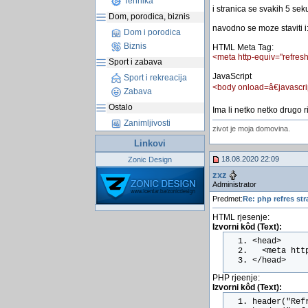
Tehnika
i stranica se svakih 5 sek
Dom, porodica, biznis
navodno se moze staviti i
Dom i porodica
Biznis
HTML Meta Tag:
<meta http-equiv="refresh
Sport i zabava
JavaScript
Sport i rekreacija
<body onload=â€javascrip
Zabava
Ostalo
Ima li netko netko drugo r
Zanimljivosti
zivot je moja domovina.
Linkovi
18.08.2020 22:09
Zonic Design
zxz
Administrator
Predmet:
Re: php refres str
HTML rjesenje:
Izvorni kôd (Text):
<head>
  <meta htt
</head>
PHP rjeenje:
Izvorni kôd (Text):
header("Ref