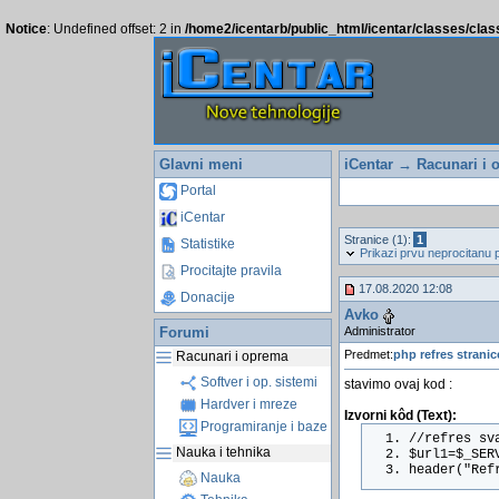
Notice
: Undefined offset: 2 in
/home2/icentarb/public_html/icentar/classes/cla
Glavni meni
iCentar
→
Racunari i 
Portal
iCentar
Stranice (1):
1
Statistike
Prikazi prvu neprocitanu 
Procitajte pravila
17.08.2020 12:08
Donacije
Avko
Administrator
Forumi
Predmet:
php refres stranic
Racunari i oprema
Softver i op. sistemi
stavimo ovaj kod :
Hardver i mreze
Izvorni kôd (Text):
Programiranje i baze
//refres sv
Nauka i tehnika
$url1=$_SER
header("Ref
Nauka