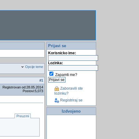
Prijavi se
Korisnicko ime:
Lozinka:
Opcije teme
Zapamti me?
#
1
Registrovan od:28.05.2014
Zaboravili ste
Postovi:5,073
lozinku?
Registriraj se
Izdvojeno
Preuzmi