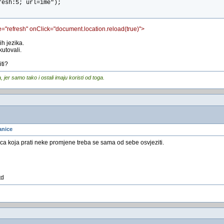
resh:5; url=ime");
e="refresh" onClick="document.location.reload(true)">
h jezika.
utovali.
iti?
er samo tako i ostali imaju koristi od toga.
anice
ca koja prati neke promjene treba se sama od sebe osvjeziti.
td