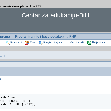
ss.permissions.php
on line
735
Centar za edukaciju-BiH
oprema
→
Programirannje i baze podataka
→
PHP
Pretrazi
Tim
Registriraj se
Vazni alati
Prijavi se
poruku
e
akih 5 sec
VER['REQUEST_URI'];
resh: 5; URL=$url1");