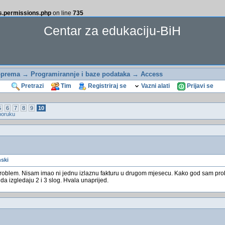
ss.permissions.php
on line
735
Centar za edukaciju-BiH
oprema
→
Programirannje i baze podataka
→
Access
Pretrazi
Tim
Registriraj se
Vazni alati
Prijavi se
5
6
7
8
9
10
poruku
nski
oblem. Nisam imao ni jednu izlaznu fakturu u drugom mjesecu. Kako god sam pro
 izgledaju 2 i 3 slog. Hvala unaprijed.