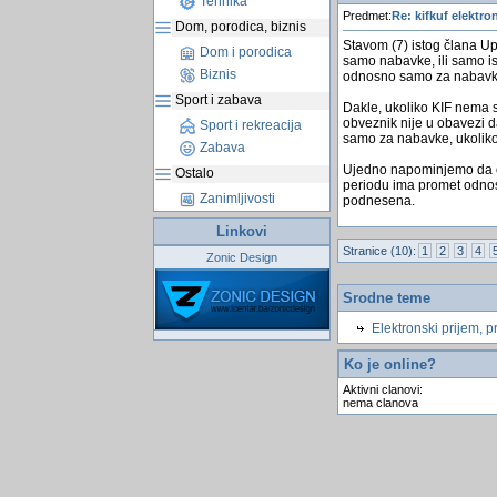
Tehnika
Predmet:
Re: kifkuf elektro
Dom, porodica, biznis
Stavom (7) istog člana Up
Dom i porodica
samo nabavke, ili samo is
Biznis
odnosno samo za nabavke 
Sport i zabava
Dakle, ukoliko KIF nema 
obveznik nije u obavezi d
Sport i rekreacija
samo za nabavke, ukoliko 
Zabava
Ujedno napominjemo da ob
Ostalo
periodu ima promet odnosn
Zanimljivosti
podnesena.
Linkovi
Stranice (10):
1
2
3
4
Zonic Design
Srodne teme
Elektronski prijem, p
Ko je online?
Aktivni clanovi:
nema clanova