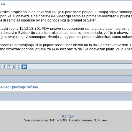
nski
utstva propisano je da obveznik koji je u poreznom periodu u svojoj prijavi samoo
poruke, u obavezi je da dostavi e-Evidenciju samo za promet evidentiran u prijav
ili samo za isporuke ovisno od toga koji je promet ostvaren.
stavki i polja 11,12,13, i 51 PDV prijave su popunjene sa nulama u datom poreznom
a dostavi e-Evidenciju za e-isporuke u datom poreznom periodu, već je u obavezi d
je u svojoj prijavi samooporezivanja za taj porezni period evidentirao samo nabav
aveza dostavljanja PDV prijave postoji bez obzira na to da li porezni obveznik
o obveznik podnosi prijavu za PDV bez obzira da li je obavezan platiti PDV u perio
5
6
7
8
9
10
regled i plaćanje računa
Kontakt
Sva vremena su GMT +02:00. Trenutno vrijeme: 9: 43 am.