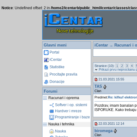
Notice
: Undefined offset: 2 in
/home2/icentarb/public_html/icentar/classes/cla
Glavni meni
iCentar
→
Racunari i 
Portal
iCentar
Stranice (10):
1
2
3
4
Statistike
Prikazi prvu neprocitanu 
Procitajte pravila
21.03.2021 15:55
Donacije
TAS
Clan
Forumi
Predmet:
Re: kifkuf elektro
Racunari i oprema
Softver i op. sistemi
Pozdrav, imam banalan pr
ISPORUKE. Kako trebaju da
Hardver i mreze
Programiranje i baze
22.03.2021 12:14
Nauka i tehnika
biromega
Nauka
Clan