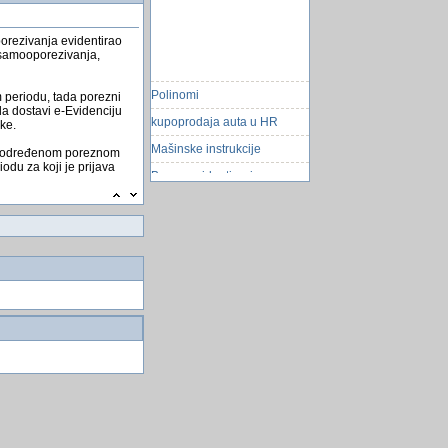
porezivanja evidentirao
i samooporezivanja,
Polinomi
 periodu, tada porezni
a dostavi e-Evidenciju
kupoprodaja auta u HR
ke.
Mašinske instrukcije
 u određenom poreznom
du za koji je prijava
Baza - evidentiranje
elektronskih radova
Tropska oluja Katja pogodila
Britaniju i Irsku
Najpoznatiji film o
Beatlesima u kinima
Trčanje
Eksperiment omogućio
umjetni izlazak iz tijela
Kako da obrisem redove sa
markiranim celijama
Veliko izumiranje vrsta
Korisnici Windowsa u
opasnosti