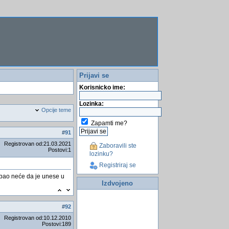
Prijavi se
Korisnicko ime:
Lozinka:
Opcije teme
Zapamti me?
#
91
Registrovan od:21.03.2021
Zaboravili ste
Postovi:1
lozinku?
Registriraj se
bao neće da je unese u
Izdvojeno
#
92
Registrovan od:10.12.2010
Postovi:189