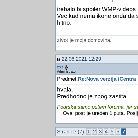
trebalo bi spoiler WMP-videos 
Vec kad nema ikone onda da se 
hitno.
zivot je moja domovina.
22.06.2021 12:29
zxz
Administrator
Predmet:
Re:Nova verzija iCentra
hvala.
Predhodno je zbog zastita.
Podrska samo putem foruma, jer sam
Ovaj post je ureden
1
puta. Posl
Stranice (7):
1
2
3
4
5
6
7