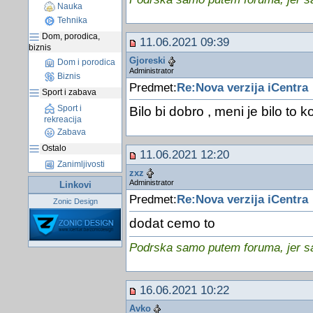
Nauka
Tehnika
Dom, porodica,
11.06.2021 09:39
biznis
Gjoreski
Dom i porodica
Administrator
Biznis
Predmet:
Re:Nova verzija iCentra
Sport i zabava
Sport i
Bilo bi dobro , meni je bilo to k
rekreacija
Zabava
Ostalo
11.06.2021 12:20
Zanimljivosti
zxz
Administrator
Linkovi
Predmet:
Re:Nova verzija iCentra
Zonic Design
dodat cemo to
Podrska samo putem foruma, jer sam
16.06.2021 10:22
Avko