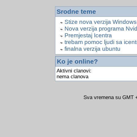
Srodne teme
Stize nova verzija Window
Nova verzija programa Nvid
Premjestaj Icentra
trebam pomoc ljudi sa icent
finalna verzija ubuntu
Ko je online?
Aktivni clanovi:
nema clanova
Sva vremena su GMT +0