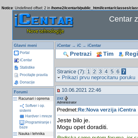
Notice
: Undefined offset: 2 in
/home2/icentarb/public_html/icentar/classes/cla
Centar 
Glavni meni
iCentar
→
iC
→
iCentar
Pretrazi
Tim
Regis
Portal
iCentar
Statistike
Stranice (7):
1
2
3
4
5
6
7
Procitajte pravila
Prikazi prvu neprocitanu poruku
Donacije
10.06.2021 22:46
Forumi
zxz
Racunari i oprema
Administrator
Softver i op.
Predmet:
Re:Nova verzija iCentra
sistemi
Hardver i mreze
Jeste bilo je.
Programiranje i
Mogu opet doraditi.
baze
Nauka i tehnika
Podrska samo putem foruma, jer sam