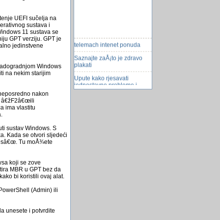
¡tenje UEFI sučelja na
rativnog sustava i
 Windows 11 sustava se
iju GPT verziju. GPT je
telemach intenet ponuda
zalno jedinstvene
Saznajte zaÅ¡to je zdravo
plakati
 s nadogradnjom Windows
ti na nekim starijim
Upute kako rjesavati
jednostavne probleme i
izraze
se neposredno nakon
ma â€žF2â€œili
pomoc oko povezivanja
 ima vlastitu
tabela i query-ja
.
Okean vode na saturnovom
nuti sustav Windows. S
mjesecu
 Kada se otvori sljedeći
lumesâ€œ. Tu moÅ¾ete
BiH među najboljim
destinacijama za avanture
Skrivena kamera
wsa koji se zove
rtira MBR u GPT bez da
Brisanje File_ova Iz Access-
ko bi koristili ovaj alat.
a
PowerShell (Admin) ili
Sweet Home 3D
Zaboravljeni USB
a unesete i potvrdite