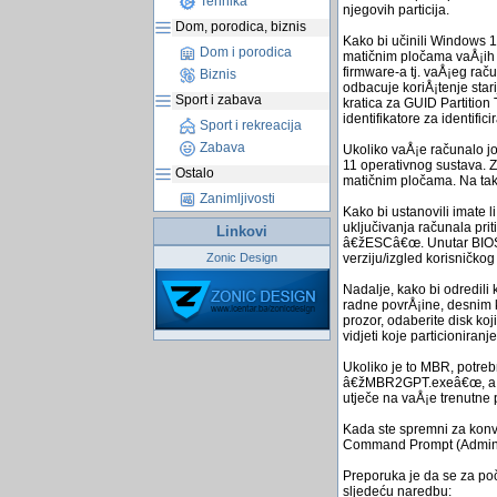
Tehnika
njegovih particija.
Dom, porodica, biznis
Kako bi učinili Windows 1
Dom i porodica
matičnim pločama vaÅ¡ih 
firmware-a tj. vaÅ¡eg rač
Biznis
odbacuje koriÅ¡tenje star
Sport i zabava
kratica za GUID Partition 
identifikatore za identifi
Sport i rekreacija
Zabava
Ukoliko vaÅ¡e računalo jo
11 operativnog sustava. Za
Ostalo
matičnim pločama. Na tak
Zanimljivosti
Kako bi ustanovili imate 
uključivanja računala prit
Linkovi
â€žESCâ€œ. Unutar BIOS-a
verziju/izgled korisničkog
Zonic Design
Nadalje, kako bi odredili 
radne povrÅ¡ine, desnim 
prozor, odaberite disk k
vidjeti koje particioniranje
Ukoliko je to MBR, potreb
â€žMBR2GPT.exeâ€œ, a po
utječe na vaÅ¡e trenutne p
Kada ste spremni za konve
Command Prompt (Admin), 
Preporuka je da se za poče
sljedeću naredbu: