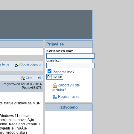
Prijavi se
Korisnicko ime:
Lozinka:
e teme
Dodaj odgovor
Zapamti me?
Citat
#
1
Registrovan od:28.05.2014
Zaboravili ste
Postovi:5,073
lozinku?
Registriraj se
ite starije diskove sa MBR
Izdvojeno
m Windows 11 postane
romijeni planove, Å¡to
reme. Kada god krenuli u
eriti je li vaÅ¡e
u tvrdog diska i