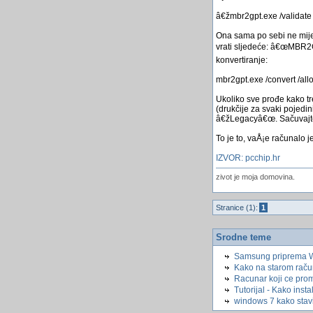
â€žmbr2gpt.exe /validate
Ona sama po sebi ne mije
vrati sljedeće: â€œMBR2GP
konvertiranje:
mbr2gpt.exe /convert /all
Ukoliko sve prođe kako tr
(drukčije za svaki pojed
â€žLegacyâ€œ. Sačuvajte p
To je to, vaÅ¡e računalo
IZVOR: pcchip.hr
zivot je moja domovina.
Stranice (1):
1
Srodne teme
Samsung priprema 
Kako na starom raču
Racunar koji ce promi
Tutorijal - Kako inst
windows 7 kako stavi