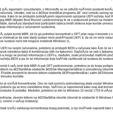
1 joÅ¡ sigurnijim i pouzdanijim, u Microsoftu su se odlučili nuÅ¾nim postaviti koriÅ
računala. Ukratko, radi se o â€žlow levelâ€œ programu â€“ vezi između samog ope
unala. Kako bi se pristupilo poboljÅ¡anim sigurnosnim opcijama UEFI sučelja, kod
ijeg MBR (Master Boot Record ) particioniranja te se u potpunosti prelazi na modern
Table, danaÅ¡nji standard kod particijskih tablica tvrdih diskova koje koriste univer
ciranje informacija u računalnim sustavima.
Å¡ uvijek koristi MBR, bit će ga potrebno konvertirati u GPT prije nego li krenete
 očekivati je da neki stariji sustavi neće podrÅ¾avati UEFI, tj. da se on neće nalazi
ve sustave neće biti moguće instalirati Windows 11.
li UEFI na svojim računalima, potrebno je pristupiti BIOS-u računala tako Å¡to će 
isnuti određena tipka ili kombinacija istih na tipkovnici. NajčeÅ¡će se radi o tipka
 mogu se pronaći informacije o UEFI-u, međutim, svaki proizvođač matičnih ploča
 sučelja BIOS-a pa će se informacije koje traÅ¾ite razlikovati od sustava do sustava
koristi li vaÅ¡ tvrdi disk MBR ili pak GPT particioniranje, potrebno je do kraja podig
klikom na â€žStartâ€œ odaberite â€žDisk Managementâ€œ iz ponuđenog izbornika.
oji Å¾elite provjeriti te desnim klikom odaberite â€žPropertiesâ€œ i zatim â€žVo
 trenutno koristite.
no je izvrÅ¡iti konvertiranje. Ono se radi pomoću jednostavnog alata unutar Windo
kreće ga se kroz naredbenu liniju. VaÅ¾no je napomenuti kako ovaj alat konve
ostavke ili podatke. Međutim, potrebno je biti na Windows 10 verziji 1703 ili viÅ¡oj ka
rtiranje, desnim klikom na â€žStartâ€œ otvorite izbornik te odaberite ili Windows 
ovisno o vaÅ¡oj instalaciji.
tak izvrÅ¡i validacija konvertiranja kojeg planirate, a nju moÅ¾ete napraviti tako d