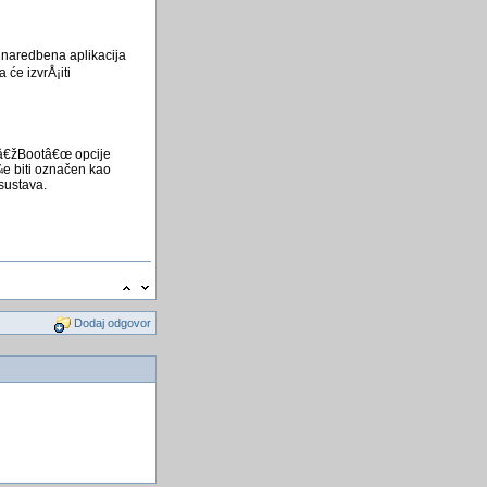
Stefan krenuo majcinim
stopama
Apk Analyzer - mobilni alat
 naredbena aplikacija
otvorenog koda za uvid u
će izvrÅ¡iti
aplikacije na Androidu...
Opera 11
Snimili crnu rupu
d â€žBootâ€œ opcije
Zadaci za razbibrigu
e biti označen kao
sustava.
igre na facebooku
Hakiran irski zdravstveni
sustav
Vashe rachunalo ne moze
podrzati Windows 11?
VB.NET Cod vo VB6 Cod
Dodaj odgovor
Matematika