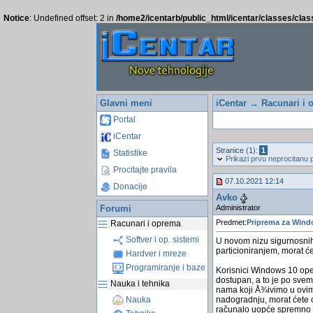
Notice
: Undefined offset: 2 in
/home2/icentarb/public_html/icentar/classes/cla
Glavni meni
iCentar
→
Racunari i 
Portal
iCentar
Stranice (1):
1
Statistike
Prikazi prvu neprocitanu 
Procitajte pravila
07.10.2021 12:14
Donacije
Avko
Administrator
Forumi
Predmet:
Priprema za Windo
Racunari i oprema
Softver i op. sistemi
U novom nizu sigurnosnih 
particioniranjem, morat ćet
Hardver i mreze
Programiranje i baze
Korisnici Windows 10 oper
dostupan, a to je po svem
Nauka i tehnika
nama koji Å¾ivimo u ovim
nadogradnju, morat ćete o
Nauka
računalo uopće spremno z