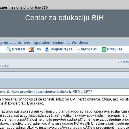
ss.permissions.php
on line
735
Centar za edukaciju-BiH
oprema
→
Softver i operativni sistemi
→
Windows
Pretrazi
Tim
Registriraj se
Vazni alati
Prijavi se
Opcij
poruku
ws 11: Kako promijeniti particioniranje diska iz MBR u GPT?
promjena, Windows 11 će koristiti isključivo GPT particioniranje. Stoga, ako korist
e ih konvertirati. Evo i kako.
ativnog sustava i svi oni koji imaju u planu nadograditi svoj operativni sustav či
u sudeći sutra, 05. listopada 2021. â€“ ukoliko nekakav apokaliptični scenarij ne p
 vremenima naÅ¾alost ne bi bilo previÅ¡e čudno â€“ vrijeme je za posljednje prip
baviti nekoliko predradnji kao Å¡to su skidanje PC Health Checker-a kojim ćete provj
a nadogradnju. Ukoliko jeste, svoju paÅ¾nju tada moÅ¾ete preusmjeriti na provjer