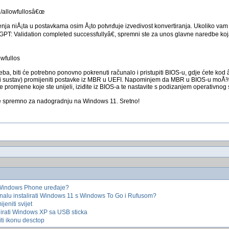
 /allowfullosâ€œ
nja niÅ¡ta u postavkama osim Å¡to potvrđuje izvedivost konvertiranja. Ukoliko vam
T: Validation completed successfullyâ€, spremni ste za unos glavne naredbe koja 
owfullos
eba, biti će potrebno ponovno pokrenuti računalo i pristupiti BIOS-u, gdje ćete ko
ini sustav) promijeniti postavke iz MBR u UEFI. Napominjem da MBR u BIOS-u moÅ¾
romjene koje ste unijeli, iziđite iz BIOS-a te nastavite s podizanjem operativnog 
 je spremno za nadogradnju na Windows 11. Sretno!
Windows Phone uređaje?
nalu instalirati Windows 11 s Windows To Go i Rufusom?
jeniti svijet
alirati Windows XP sa USB sticka
ti ikonu desctop