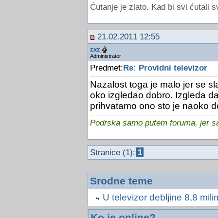
Ćutanje je zlato. Kad bi svi ćutali s
21.02.2011 12:55
zxz
Administrator
Predmet:
Re: Providni televizor
Nazalost toga je malo jer se sl
oko izgledao dobro. Izgleda da
prihvatamo ono sto je naoko d
Podrska samo putem foruma, jer sam
Stranice (1):
1
Srodne teme
U televizor debljine 8,8 mil
Ko je online?