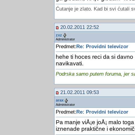
Ćutanje je zlato. Kad bi svi ćutali s
20.02.2011 22:52
zxz
Administrator
Predmet:
Re: Providni televizor
hehe ti hoces reci da si davn
navikavati.
Podrska samo putem foruma, jer sam
21.02.2011 09:53
arax
Administrator
Predmet:
Re: Providni televizor
Pa manje viÅ¡e joÅ¡ malo tog
iznenade praktične i ekonomičn