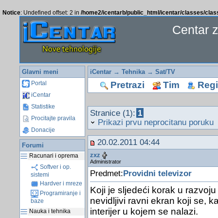
Notice
: Undefined offset: 2 in
/home2/icentarb/public_html/icentar/classes/cla
Centar 
Glavni meni
iCentar
→
Tehnika
→
Sat/TV
Pretrazi
Tim
Regis
Portal
iCentar
Statistike
Stranice (1):
1
Procitajte pravila
Prikazi prvu neprocitanu poruku
Donacije
20.02.2011 04:44
Forumi
zxz
Racunari i oprema
Administrator
Softver i op.
Predmet:
Providni televizor
sistemi
Hardver i mreze
Koji je sljedeći korak u razvoj
Programiranje i
nevidljivi ravni ekran koji se, 
baze
interijer u kojem se nalazi.
Nauka i tehnika