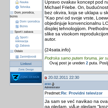
Upravo ovakav koncept pod naz
Nauka
Michael Friebe. On, budućnost T
Tehnika
bez okvira, koja se uklapa u 
Dom, porodica,
biznis
"Kao prvi od svoje vrste, Loewe
Dom i porodica
objedinjuje konvencionalnu L
Biznis
displej tehnologijom. Prethodn
Sport i zabava
slike sa visokom reprodukcijom
Sport i
autor.
rekreacija
Zabava
(24sata.info)
Ostalo
Zanimljivosti
Podrska samo putem foruma, jer sam
Ovaj post je ureden
2
puta. Posl
Linkovi
Zonic Design
20.02.2011 22:30
arax
Administrator
Predmet:
Re: Providni televizor
Ja sam se već navikao na ovak
ga gledam, viÅ¡e gledam "kroz