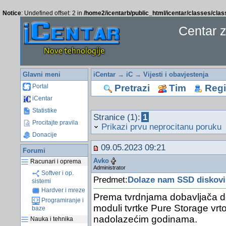
Notice
: Undefined offset: 2 in
/home2/icentarb/public_html/icentar/classes/cla
Centar 
Glavni meni
iCentar
→
iC
→
Vijesti i obavjestenja
Pretrazi
Tim
Regis
Portal
iCentar
Statistike
Stranice (1):
1
Procitajte pravila
Prikazi prvu neprocitanu poruku
Donacije
09.05.2023 09:21
Forumi
Avko
Racunari i oprema
Administrator
Softver i op.
Predmet:
Dolaze nam SSD diskovi 
sistemi
Hardver i mreze
Prema tvrdnjama dobavljača 
Programiranje i
moduli tvrtke Pure Storage vrt
baze
nadolazećim godinama.
Nauka i tehnika