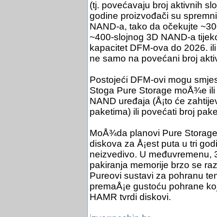
(tj. povećavaju broj aktivnih sl
godine proizvođači su spremni
NAND-a, tako da očekujte ~30
~400-slojnog 3D NAND-a tijek
kapacitet DFM-ova do 2026. ili 
ne samo na povećani broj aktiv
Postojeći DFM-ovi mogu smjest
Stoga Pure Storage moÅ¾e ili k
NAND uređaja (Å¡to će zahtijeva
paketima) ili povećati broj pak
MoÅ¾da planovi Pure Storage
diskova za Å¡est puta u tri god
neizvedivo. U međuvremenu, 3
pakiranja memorije brzo se raz
Pureovi sustavi za pohranu te
premaÅ¡e gustoću pohrane koju
HAMR tvrdi diskovi.