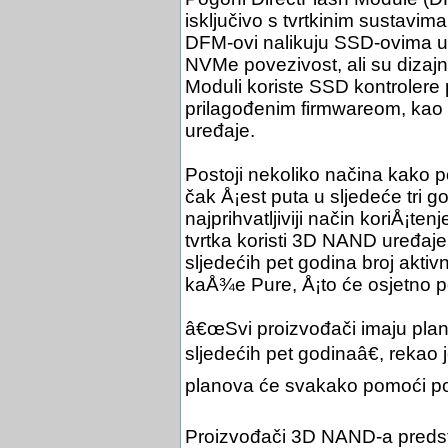
isključivo s tvrtkinim sustavi
DFM-ovi nalikuju SSD-ovima u o
NVMe povezivost, ali su dizajni
Moduli koriste SSD kontrolere 
prilagođenim firmwareom, kao
uređaje.
Postoji nekoliko načina kako 
čak Å¡est puta u sljedeće tri go
najprihvatljiviji način koriÅ¡te
tvrtka koristi 3D NAND uređaje
sljedećih pet godina broj aktiv
kaÅ¾e Pure, Å¡to će osjetno 
â€œSvi proizvođači imaju plan 
sljedećih pet godinaâ€, rekao
planova će svakako pomoći post
Proizvođači 3D NAND-a predsta