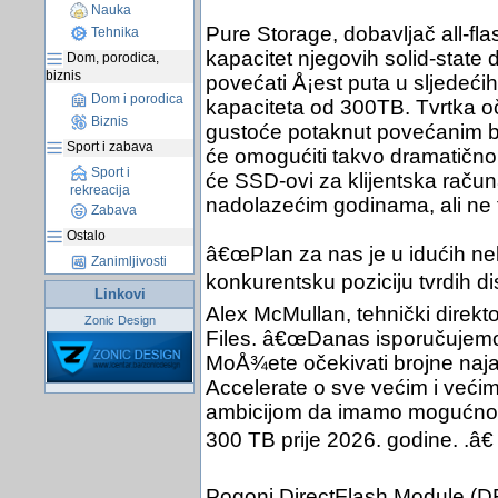
Nauka
Pure Storage, dobavljač all-fl
Tehnika
kapacitet njegovih solid-state
Dom, porodica,
biznis
povećati Å¡est puta u sljedećih
Dom i porodica
kapaciteta od 300TB. Tvrtka 
Biznis
gustoće potaknut povećanim br
Sport i zabava
će omogućiti takvo dramatično
Sport i
će SSD-ovi za klijentska račun
rekreacija
nadolazećim godinama, ali ne 
Zabava
Ostalo
â€œPlan za nas je u idućih ne
Zanimljivosti
konkurentsku poziciju tvrdih di
Linkovi
Alex McMullan, tehnički direkt
Zonic Design
Files. â€œDanas isporučujemo
MoÅ¾ete očekivati brojne naja
Accelerate o sve većim i već
ambicijom da imamo mogućnos
300 TB prije 2026. godine. .â€
Pogoni DirectFlash Module (DF