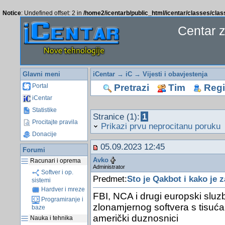
Notice
: Undefined offset: 2 in
/home2/icentarb/public_html/icentar/classes/cla
Centar 
Glavni meni
iCentar
→
iC
→
Vijesti i obavjestenja
Pretrazi
Tim
Regis
Portal
iCentar
Statistike
Stranice (1):
1
Procitajte pravila
Prikazi prvu neprocitanu poruku
Donacije
05.09.2023 12:45
Forumi
Avko
Racunari i oprema
Administrator
Softver i op.
Predmet:
Sto je Qakbot i kako je z
sistemi
Hardver i mreze
FBI, NCA i drugi europski sluzb
Programiranje i
zlonamjernog softvera s tisuća 
baze
američki duznosnici
Nauka i tehnika