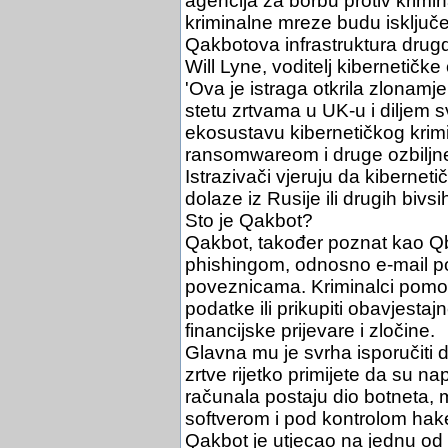
agencija za borbu protiv krimina
kriminalne mreze budu isključen
Qakbotova infrastruktura drugd
Will Lyne, voditelj kibernetičk
'Ova je istraga otkrila zlonamje
stetu zrtvama u UK-u i diljem sv
ekosustavu kibernetičkog krim
ransomwareom i druge ozbiljne 
Istrazivači vjeruju da kiberneti
dolaze iz Rusije ili drugih bivs
Sto je Qakbot?
Qakbot, također poznat kao Qbot
phishingom, odnosno e-mail po
poveznicama. Kriminalci pomo
podatke ili prikupiti obavjestaj
financijske prijevare i zločine.
Glavna mu je svrha isporučiti
zrtve rijetko primijete da su 
računala postaju dio botneta,
softverom i pod kontrolom hak
Qakbot je utjecao na jednu od 