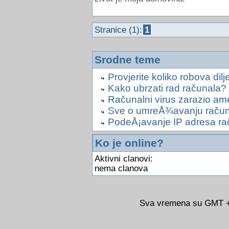
Stranice (1):
1
Srodne teme
Provjerite koliko robova dilj
Kako ubrzati rad računala?
Računalni virus zarazio ame
Sve o umreÅ¾avanju računa
PodeÅ¡avanje IP adresa ra
Ko je online?
Aktivni clanovi:
nema clanova
Sva vremena su GMT +0