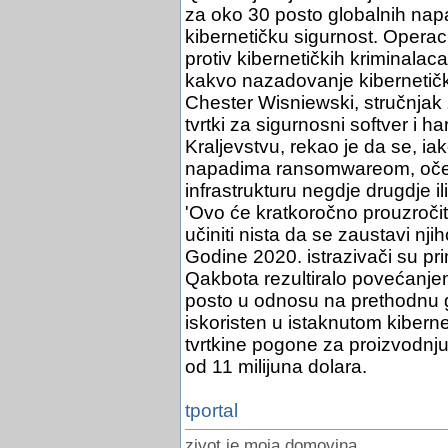
za oko 30 posto globalnih napad
kibernetičku sigurnost. Operaci
protiv kibernetičkih kriminalaca
kakvo nazadovanje kibernetičk
Chester Wisniewski, stručnjak
tvrtki za sigurnosni softver i 
Kraljevstvu, rekao je da se, i
napadima ransomwareom, očekuje
infrastrukturu negdje drugdje il
'Ovo će kratkoročno prouzročit
učiniti nista da se zaustavi nj
Godine 2020. istrazivači su pri
Qakbota rezultiralo povećanje
posto u odnosu na prethodnu 
iskoristen u istaknutom kibern
tvrtkine pogone za proizvodnju 
od 11 milijuna dolara.
tportal
zivot je moja domovina.