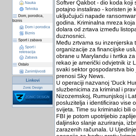
Softver Qakbot - dio koda koji 
Nauka
potajno instalirao - koristen je
Tehnika
uključujući napade ransomware
Dom, porodica,
biznis
godina. Kriminalna mreza koja s
Dom i porodica
dolara od zrtava između listopa
Biznis
duznosnici.
Sport i zabava
Među zrtvama su inzenjerska tvr
Sport i
organizacije za financijske us
rekreacija
obrane u Marylandu i tvrtka za d
Zabava
rekao je američki odvjetnik iz
Ostalo
svaki sektor gospodarstva bio 
Zanimljivosti
prenosi Sky News.
Linkovi
U operaciji nazvanoj 'Duck Hun
Zonic Design
sluzbenicima za kriminal i pr
Nizozemskoj, Rumunjskoj i Latv
posluzitelja i identificirao vis
svijeta. Time su kriminalci bili
FBI je potom upotrijebio zaplij
daljinsko slanje azuriranja, izb
zarazenih računala. U Ujedinj