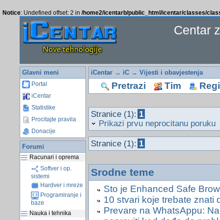
Notice
: Undefined offset: 2 in
/home2/icentarb/public_html/icentar/classes/cla
Centar 
Glavni meni
iCentar
→
iC
→
Vijesti i obavjestenja
Pretrazi
Tim
Regis
Portal
iCentar
Statistike
Stranice (1):
1
Procitajte pravila
Prikazi prvu neprocitanu poruku
Donacije
Stranice (1):
1
Forumi
Racunari i oprema
Softver i op.
Srodne teme
sistemi
Hardver i mreze
Sto je Enhanced Safe Browsi
Programiranje i
10 stvari koje trebate znati
baze
Prevare na WhatsAppu: Na o
Nauka i tehnika