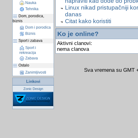
napraviti kad dođe do prob
Nauka
Linux nikad pristupačniji kor
Tehnika
danas
Dom, porodica,
Citat kako koristiti
biznis
Dom i porodica
Ko je online?
Biznis
Sport i zabava
Aktivni clanovi:
Sport i
nema clanova
rekreacija
Zabava
Ostalo
Sva vremena su GMT +0
Zanimljivosti
Linkovi
Zonic Design