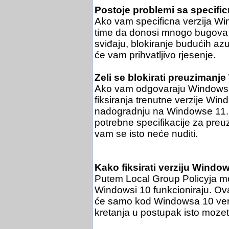
Postoje problemi sa specif
Ako vam specificna verzija Wi
time da donosi mnogo bugova i
sviđaju, blokiranje budućih azur
će vam prihvatljivo rjesenje.
Zeli se blokirati preuzimanj
Ako vam odgovaraju Windowsi 1
fiksiranja trenutne verzije Wi
nadogradnju na Windowse 11. 
potrebne specifikacije za pre
vam se isto neće nuditi.
Kako fiksirati verziju Wind
Putem Local Group Policyja moz
Windowsi 10 funkcioniraju. Ov
će samo kod Windowsa 10 verzi
kretanja u postupak isto mozete 