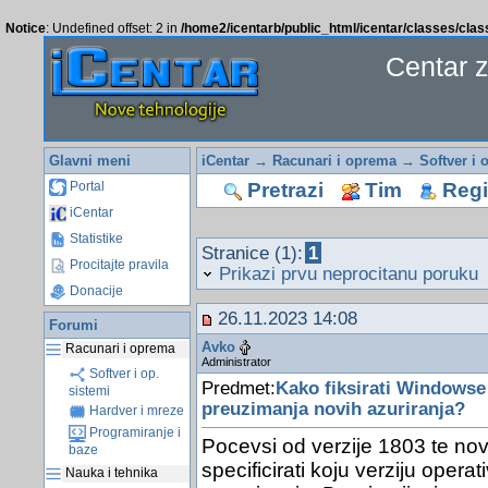
Notice
: Undefined offset: 2 in
/home2/icentarb/public_html/icentar/classes/cla
Centar 
Glavni meni
iCentar
→
Racunari i oprema
→
Softver i 
Pretrazi
Tim
Regis
Portal
iCentar
Statistike
Stranice (1):
1
Procitajte pravila
Prikazi prvu neprocitanu poruku
Donacije
26.11.2023 14:08
Forumi
Avko
Racunari i oprema
Administrator
Softver i op.
Predmet:
Kako fiksirati Windowse 1
sistemi
preuzimanja novih azuriranja?
Hardver i mreze
Programiranje i
Pocevsi od verzije 1803 te no
baze
specificirati koju verziju operat
Nauka i tehnika