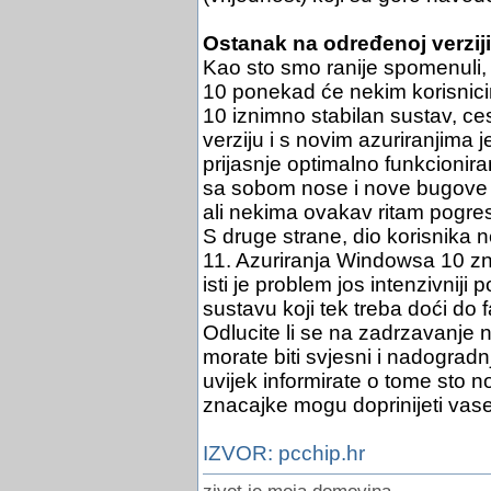
Ostanak na određenoj verzi
Kao sto smo ranije spomenuli,
10 ponekad će nekim korisnici
10 iznimno stabilan sustav, c
verziju i s novim azuriranjima 
prijasnje optimalno funkcionir
sa sobom nose i nove bugove 
ali nekima ovakav ritam pogre
S druge strane, dio korisnika 
11. Azuriranja Windowsa 10 z
isti je problem jos intenzivnij
sustavu koji tek treba doći do f
Odlucite li se na zadrzavanje 
morate biti svjesni i nadograd
uvijek informirate o tome sto 
znacajke mogu doprinijeti vas
IZVOR: pcchip.hr