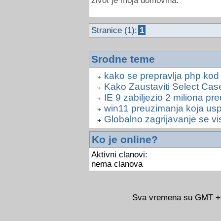
zivot je moja domovina.
Stranice (1):
1
Srodne teme
kako se prepravlja php kod d
Kako Zaustaviti Select Ca
IE 9 zabiljezio 2 miliona pr
win11 preuzimanja koja us
Globalno zagrijavanje se v
Ko je online?
Aktivni clanovi:
nema clanova
Sva vremena su GMT +02