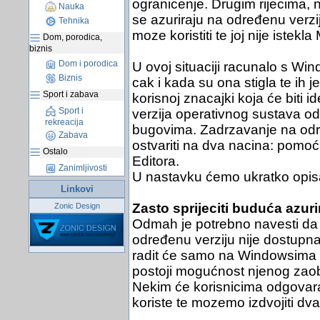
ogranicenje. Drugim rijecima,
Nauka
se azuriraju na određenu verzi
Tehnika
moze koristiti te joj nije istekl
Dom, porodica,
biznis
Dom i porodica
U ovoj situaciji racunalo s Wi
Biznis
cak i kada su ona stigla te ih 
Sport i zabava
korisnoj znacajki koja će biti 
Sport i
verzija operativnog sustava odg
rekreacija
bugovima. Zadrzavanje na odr
Zabava
ostvariti na dva nacina: pomoć
Ostalo
Editora.
Zanimljivosti
U nastavku ćemo ukratko opis
Linkovi
Zasto sprijeciti buduća azu
Zonic Design
Odmah je potrebno navesti da
određenu verziju nije dostupn
radit će samo na Windowsima 1
postoji mogućnost njenog zaob
Nekim će korisnicima odgovara
koriste te mozemo izdvojiti dv