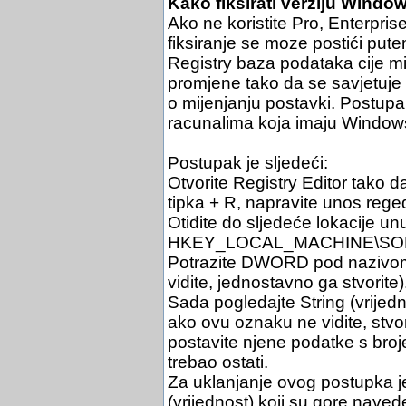
Kako fiksirati verziju Wind
Ako ne koristite Pro, Enterpris
fiksiranje se moze postići put
Registry baza podataka cije m
promjene tako da se savjetuje
o mijenjanju postavki. Postupa
racunalima koja imaju Windowse
Postupak je sljedeći:
Otvorite Registry Editor tako d
tipka + R, napravite unos regedi
Otiđite do sljedeće lokacije unu
HKEY_LOCAL_MACHINE\SOFTW
Potrazite DWORD pod nazivom
vidite, jednostavno ga stvorite)
Sada pogledajte String (vrijed
ako ovu oznaku ne vidite, stvori
postavite njene podatke s broj
trebao ostati.
Za uklanjanje ovog postupka j
(vrijednost) koji su gore naved