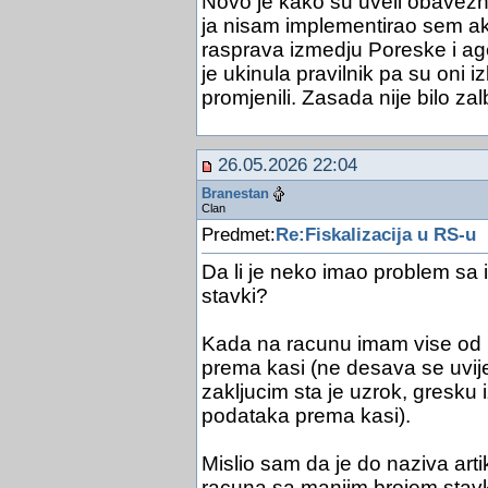
Novo je kako su uveli obavezn
ja nisam implementirao sem ako
rasprava izmedju Poreske i age
je ukinula pravilnik pa su oni izb
promjenili. Zasada nije bilo zalb
26.05.2026 22:04
Branestan
Clan
Predmet:
Re:Fiskalizacija u RS-u
Da li je neko imao problem sa
stavki?
Kada na racunu imam vise od 1
prema kasi (ne desava se uvi
zakljucim sta je uzrok, gresku 
podataka prema kasi).
Mislio sam da je do naziva artik
racuna sa manjim brojem stavki