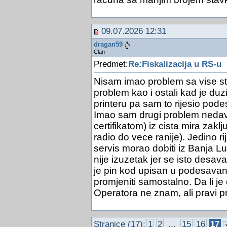
09.07.2026 12:31
dragan59
Clan
Predmet:
Re:Fiskalizacija u RS-u
Nisam imao problem sa vise st
problem kao i ostali kad je du
printeru pa sam to rijesio pod
Imao sam drugi problem nedavn
certifikatom) iz cista mira zaklj
radio do vece ranije). Jedino ri
servis morao dobiti iz Banja Lu
nije izuzetak jer se isto desa
je pin kod upisan u podesava
promjeniti samostalno. Da li je 
Operatora ne znam, ali pravi 
Stranice (17):
1
2
...
15
16
17