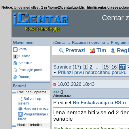
Notice
: Undefined offset: 2 in
/home2/icentarb/public_html/icentar/classes/cla
Centar 
Glavni meni
iCentar
→
Racunari i oprema
→
Programir
Pretrazi
Tim
Regis
Portal
iCentar
Statistike
Stranice (17):
1
2
...
15
16
17
Procitajte pravila
Prikazi prvu neprocitanu poruku
Donacije
18.03.2026 18:43
Forumi
zxz
Racunari i oprema
Administrator
Softver i op.
Predmet:
Re:Fiskalizacija u RS-u
sistemi
Hardver i mreze
ijena nemoze biti vise od 2 de
Programiranje i
variable
baze
Nauka i tehnika
Podrska samo putem foruma, jer sam