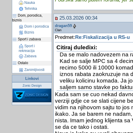
Nauka
Tehnika
Dom, porodica,
25.03.2026 00:34
biznis
dragan59
Dom i porodica
Clan
Biznis
Predmet:
Re:Fiskalizacija u RS-u
Sport i zabava
Sport i
Citiraj duledixi:
rekreacija
Da se malo nadovezem na ra
Zabava
Kad se salje MPC sa 4 decim
Ostalo
recimo 5000 ili 10000 komad
Zanimljivosti
iznos rabata zaokruzuje na d
Linkovi
veliku kolicinu komada. Ja j
Zonic Design
saljem samo stavke po fakturi
Kada sam se cuo nekad davno 
verziji gdje ce se slati cijene 
vidim na njihovom sajtu to jos n
ikako. Ja se barem ne nadam, 
nista. Imam jednog klijenta s
se da ce tako i ostati.