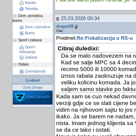
Nauka
Tehnika
Dom, porodica,
25.03.2026 00:34
biznis
dragan59
Dom i porodica
Clan
Biznis
Predmet:
Re:Fiskalizacija u RS-u
Sport i zabava
Sport i
Citiraj duledixi:
rekreacija
Da se malo nadovezem na ra
Zabava
Kad se salje MPC sa 4 decim
Ostalo
recimo 5000 ili 10000 komad
Zanimljivosti
iznos rabata zaokruzuje na d
Linkovi
veliku kolicinu komada. Ja j
Zonic Design
saljem samo stavke po fakturi
Kada sam se cuo nekad davno 
verziji gdje ce se slati cijene 
vidim na njihovom sajtu to jos n
ikako. Ja se barem ne nadam, 
nista. Imam jednog klijenta s
se da ce tako i ostati.