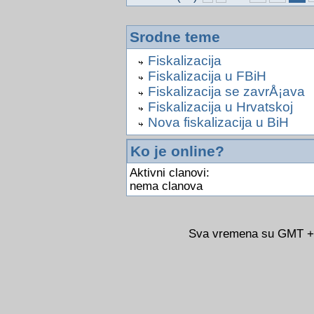
Srodne teme
Fiskalizacija
Fiskalizacija u FBiH
Fiskalizacija se zavrÅ¡ava
Fiskalizacija u Hrvatskoj
Nova fiskalizacija u BiH
Ko je online?
Aktivni clanovi:
nema clanova
Sva vremena su GMT +02