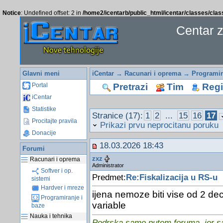
Notice
: Undefined offset: 2 in
/home2/icentarb/public_html/icentar/classes/cla
Centar 
Glavni meni
iCentar
→
Racunari i oprema
→
Programir
Pretrazi
Tim
Regis
Portal
iCentar
Statistike
Stranice (17):
1
2
...
15
16
17
Procitajte pravila
Prikazi prvu neprocitanu poruku
Donacije
18.03.2026 18:43
Forumi
zxz
Racunari i oprema
Administrator
Softver i op.
Predmet:
Re:Fiskalizacija u RS-u
sistemi
Hardver i mreze
ijena nemoze biti vise od 2 de
Programiranje i
variable
baze
Nauka i tehnika
Podrska samo putem foruma, jer sam