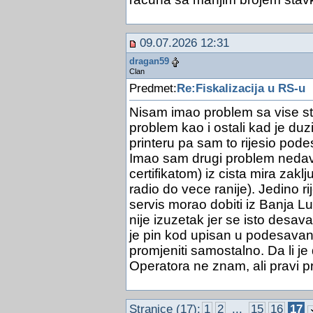
09.07.2026 12:31
dragan59
Clan
Predmet:
Re:Fiskalizacija u RS-u
Nisam imao problem sa vise st
problem kao i ostali kad je du
printeru pa sam to rijesio pod
Imao sam drugi problem nedavn
certifikatom) iz cista mira zaklj
radio do vece ranije). Jedino ri
servis morao dobiti iz Banja Lu
nije izuzetak jer se isto desa
je pin kod upisan u podesava
promjeniti samostalno. Da li je 
Operatora ne znam, ali pravi 
Stranice (17):
1
2
...
15
16
17