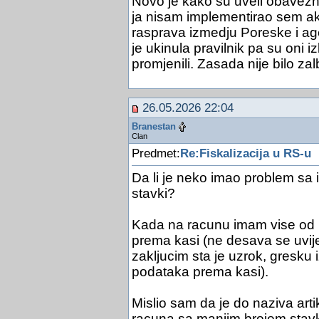
Novo je kako su uveli obavezn
ja nisam implementirao sem ako
rasprava izmedju Poreske i age
je ukinula pravilnik pa su oni izb
promjenili. Zasada nije bilo zalb
26.05.2026 22:04
Branestan
Clan
Predmet:
Re:Fiskalizacija u RS-u
Da li je neko imao problem sa
stavki?
Kada na racunu imam vise od 1
prema kasi (ne desava se uvi
zakljucim sta je uzrok, gresku 
podataka prema kasi).
Mislio sam da je do naziva artik
racuna sa manjim brojem stavki