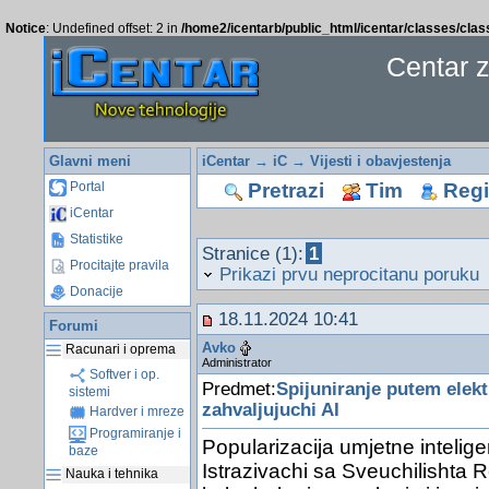
Notice
: Undefined offset: 2 in
/home2/icentarb/public_html/icentar/classes/cla
Centar 
Glavni meni
iCentar
→
iC
→
Vijesti i obavjestenja
Pretrazi
Tim
Regis
Portal
iCentar
Statistike
Stranice (1):
1
Procitajte pravila
Prikazi prvu neprocitanu poruku
Donacije
18.11.2024 10:41
Forumi
Avko
Racunari i oprema
Administrator
Softver i op.
Predmet:
Spijuniranje putem elek
sistemi
zahvaljujuchi AI
Hardver i mreze
Programiranje i
Popularizacija umjetne intelige
baze
Istrazivachi sa Sveuchilishta R
Nauka i tehnika