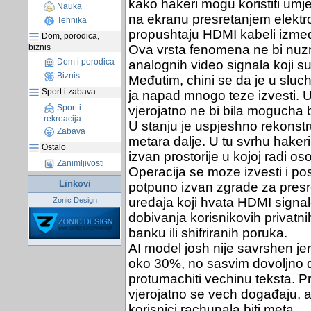
kako hakeri mogu koristiti umje
Nauka
na ekranu presretanjem elekt
Tehnika
propushtaju HDMI kabeli izmeđ
Dom, porodica,
biznis
Ova vrsta fenomena ne bi nuzn
Dom i porodica
analognih video signala koji su
Biznis
Međutim, chini se da je u sluc
Sport i zabava
ja napad mnogo teze izvesti.
Sport i
vjerojatno ne bi bila mogucha 
rekreacija
U stanju je uspjeshno rekonstru
Zabava
metara dalje. U tu svrhu haker
Ostalo
izvan prostorije u kojoj radi os
Zanimljivosti
Operacija se moze izvesti i p
Linkovi
potpuno izvan zgrade za presre
uređaja koji hvata HDMI signale
Zonic Design
dobivanja korisnikovih privatni
banku ili shifriranih poruka.
AI model josh nije savrshen jer
oko 30%, no sasvim dovoljno d
protumachiti vechinu teksta. P
vjerojatno se vech događaju, al
korisnici rachunala biti meta.