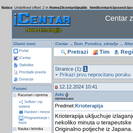
Notice
: Undefined offset: 2 in
/home2/icentarb/public_html/icentar/classes/cla
Centar 
Glavni meni
iCentar
→
Dom_Porodica_zdravlje
→
Alte
Pretrazi
Tim
Regis
Portal
iCentar
Statistike
Stranice (1):
1
Procitajte pravila
Prikazi prvu neprocitanu poruku
Donacije
12.12.2024 10:41
Forumi
Avko
Racunari i oprema
Administrator
Softver i op.
Predmet:
Krioterapija
sistemi
Hardver i mreze
Krioterapija ukljuchuje izlaganj
Programiranje i
nekoliko minuta u terapeutske 
baze
Originalno potjeche iz Japana.
Nauka i tehnika