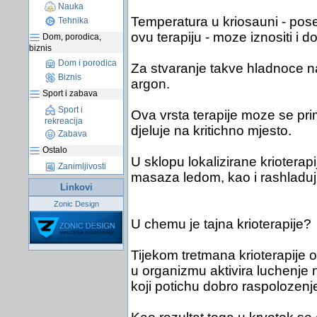
Nauka
Temperatura u kriosauni - pose
Tehnika
ovu terapiju - moze iznositi i d
Dom, porodica,
biznis
Dom i porodica
Za stvaranje takve hladnoce na
Biznis
argon.
Sport i zabava
Sport i
Ova vrsta terapije moze se primi
rekreacija
djeluje na kritichno mjesto.
Zabava
Ostalo
U sklopu lokalizirane krioterapi
Zanimljivosti
masaza ledom, kao i rashladuju
Linkovi
Zonic Design
U chemu je tajna krioterapije?
Tijekom tretmana krioterapije 
u organizmu aktivira luchenje
koji potichu dobro raspolozenj