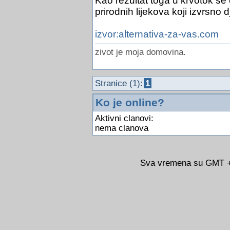
Kao rezultat toga u krvotok se 
prirodnih lijekova koji izvrsno 
izvor:alternativa-za-vas.com
zivot je moja domovina.
Stranice (1):
1
Ko je online?
Aktivni clanovi:
nema clanova
Sva vremena su GMT +0